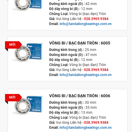
Đường kính ngoài (D) :
42 mm
Độ dày vòng bi (B) :
12 mm
Chủng Loại:
Vòng bi (bạc đạn) Tròn
Giá:
Vui lòng Liên hệ -
028.3969.9384
Email:
info@tandailongbearings.com.vn
Xuất xứ
:
Nhật Bản
VÒNG BI / BẠC ĐẠN TRÒN : 6005
MỚI
Đường kính trong (d) :
25 mm
Đường kính ngoài (D) :
47 mm
Độ dày vòng bi (B) :
12 mm
Chủng Loại:
Vòng bi (bạc đạn) Tròn
Giá:
Vui lòng Liên hệ -
028.3969.9384
Email:
info@tandailongbearings.com.vn
Xuất xứ
:
Nhật Bản
VÒNG BI / BẠC ĐẠN TRÒN : 6006
MỚI
Đường kính trong (d) :
30 mm
Đường kính ngoài (D) :
55 mm
Độ dày vòng bi (B) :
13 mm
Chủng Loại:
Vòng bi (bạc đạn) Tròn
Giá:
Vui lòng Liên hệ -
028.3969.9384
Email:
info@tandailongbearings.com.vn