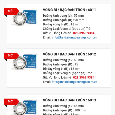
VÒNG BI / BẠC ĐẠN TRÒN : 6011
MỚI
Đường kính trong (d) :
55 mm
Đường kính ngoài (D) :
90 mm
Độ dày vòng bi (B) :
18 mm
Chủng Loại:
Vòng bi (bạc đạn) Tròn
Giá:
Vui lòng Liên hệ -
028.3969.9384
Email:
info@tandailongbearings.com.vn
Xuất xứ
:
Nhật Bản
VÒNG BI / BẠC ĐẠN TRÒN : 6012
MỚI
Đường kính trong (d) :
60 mm
Đường kính ngoài (D) :
95 mm
Độ dày vòng bi (B) :
18 mm
Chủng Loại:
Vòng bi (bạc đạn) Tròn
Giá:
Vui lòng Liên hệ -
028.3969.9384
Email:
info@tandailongbearings.com.vn
Xuất xứ
:
Nhật Bản
VÒNG BI / BẠC ĐẠN TRÒN : 6013
MỚI
Đường kính trong (d) :
65 mm
Đường kính ngoài (D) :
100 mm
Độ dày vòng bi (B) :
18 mm