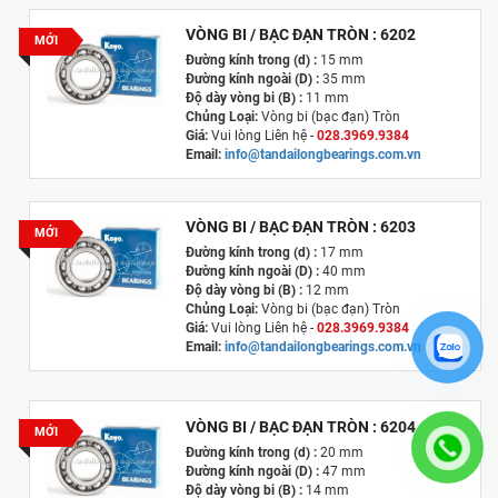
VÒNG BI / BẠC ĐẠN TRÒN : 6202
MỚI
Đường kính trong (d) :
15 mm
Đường kính ngoài (D) :
35 mm
Độ dày vòng bi (B) :
11 mm
Chủng Loại:
Vòng bi (bạc đạn) Tròn
Giá:
Vui lòng Liên hệ -
028.3969.9384
Email:
info@tandailongbearings.com.vn
Xuất xứ
:
Nhật Bản
VÒNG BI / BẠC ĐẠN TRÒN : 6203
MỚI
Đường kính trong (d) :
17 mm
Đường kính ngoài (D) :
40 mm
Độ dày vòng bi (B) :
12 mm
Chủng Loại:
Vòng bi (bạc đạn) Tròn
Giá:
Vui lòng Liên hệ -
028.3969.9384
Email:
info@tandailongbearings.com.vn
Xuất xứ
:
Nhật Bản
VÒNG BI / BẠC ĐẠN TRÒN : 6204
MỚI
Đường kính trong (d) :
20 mm
Đường kính ngoài (D) :
47 mm
Độ dày vòng bi (B) :
14 mm