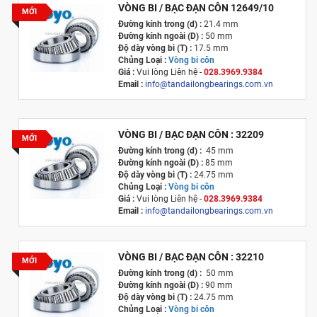
VÒNG BI / BẠC ĐẠN CÔN 12649/10
MỚI
Đường kính trong (d) :
21.4 mm
Đường kính ngoài (D) :
50 mm
Độ dày vòng bi (T) :
17.5 mm
Chủng Loại :
Vòng bi côn
Giá :
Vui lòng
Liên hệ -
028.3969.9384
Email :
info@tandailongbearings.com.vn
Xuất xứ :
Nhật Bản
VÒNG BI / BẠC ĐẠN CÔN : 32209
MỚI
Đường kính trong (d) :
45 mm
Đường kính ngoài (D) :
85 mm
Độ dày vòng bi (T) :
24.75 mm
Chủng Loại :
Vòng bi côn
Giá :
Vui lòng
Liên hệ -
028.3969.9384
Email :
info@tandailongbearings.com.vn
Xuất xứ :
Nhật Bản
VÒNG BI / BẠC ĐẠN CÔN : 32210
MỚI
Đường kính trong (d) :
50 mm
Đường kính ngoài (D) :
90 mm
Độ dày vòng bi (T) :
24.75 mm
Chủng Loại :
Vòng bi côn