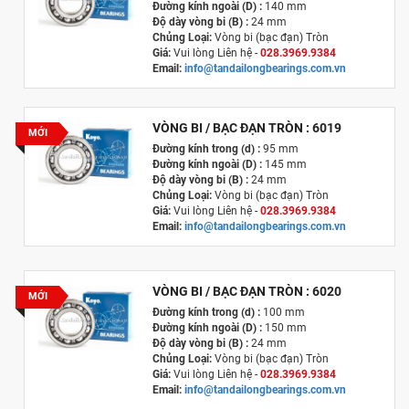
Đường kính ngoài (D) :
140 mm
Độ dày vòng bi (B) :
24 mm
Chủng Loại:
Vòng bi (bạc đạn) Tròn
Giá:
Vui lòng Liên hệ -
028.3969.9384
Email:
info@tandailongbearings.com.vn
Xuất xứ
:
Nhật Bản
VÒNG BI / BẠC ĐẠN TRÒN : 6019
MỚI
Đường kính trong (d) :
95 mm
Đường kính ngoài (D) :
145 mm
Độ dày vòng bi (B) :
24 mm
Chủng Loại:
Vòng bi (bạc đạn) Tròn
Giá:
Vui lòng Liên hệ -
028.3969.9384
Email:
info@tandailongbearings.com.vn
Xuất xứ
:
Nhật Bản
VÒNG BI / BẠC ĐẠN TRÒN : 6020
MỚI
Đường kính trong (d) :
100 mm
Đường kính ngoài (D) :
150 mm
Độ dày vòng bi (B) :
24 mm
Chủng Loại:
Vòng bi (bạc đạn) Tròn
Giá:
Vui lòng Liên hệ -
028.3969.9384
Email:
info@tandailongbearings.com.vn
Xuất xứ
:
Nhật Bản