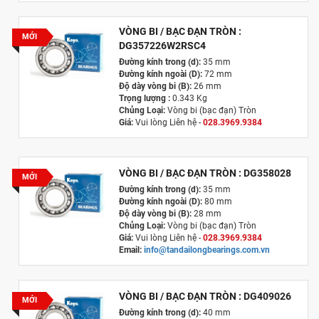
VÒNG BI / BẠC ĐẠN TRÒN :
MỚI
DG357226W2RSC4
Đường kính trong (d):
35 mm
Đường kính ngoài (D):
72 mm
Độ dày vòng bi (B):
26 mm
Trọng lượng :
0.343 Kg
Chủng Loại:
Vòng bi (bạc đạn) Tròn
Giá:
Vui lòng Liên hệ -
028.3969.9384
Email:
info@tandailongbearings.com.vn
Xuất xứ:
Nhật Bản
VÒNG BI / BẠC ĐẠN TRÒN : DG358028
MỚI
Đường kính trong (d):
35 mm
Đường kính ngoài (D):
80 mm
Độ dày vòng bi (B):
28 mm
Chủng Loại:
Vòng bi (bạc đạn) Tròn
Giá:
Vui lòng Liên hệ -
028.3969.9384
Email:
info@tandailongbearings.com.vn
Xuất xứ:
Nhật Bản
VÒNG BI / BẠC ĐẠN TRÒN : DG409026
MỚI
Đường kính trong (d):
40 mm