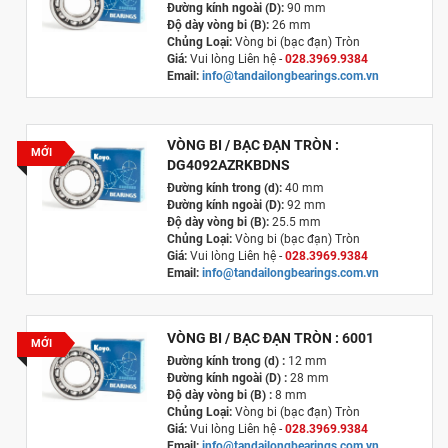
Đường kính ngoài (D):
90 mm
Độ dày vòng bi (B):
26 mm
Chủng Loại:
Vòng bi (bạc đạn) Tròn
Giá:
Vui lòng Liên hệ -
028.3969.9384
Email:
info@tandailongbearings.com.vn
Xuất xứ:
Nhật Bản
VÒNG BI / BẠC ĐẠN TRÒN :
MỚI
DG4092AZRKBDNS
Đường kính trong (d):
40 mm
Đường kính ngoài (D):
92 mm
Độ dày vòng bi (B):
25.5 mm
Chủng Loại:
Vòng bi (bạc đạn) Tròn
Giá:
Vui lòng Liên hệ -
028.3969.9384
Email:
info@tandailongbearings.com.vn
Xuất xứ:
Nhật Bản
VÒNG BI / BẠC ĐẠN TRÒN : 6001
MỚI
Đường kính trong (d) :
12 mm
Đường kính ngoài (D) :
28 mm
Độ dày vòng bi (B) :
8 mm
Chủng Loại:
Vòng bi (bạc đạn) Tròn
Giá:
Vui lòng Liên hệ -
028.3969.9384
Email:
info@tandailongbearings.com.vn