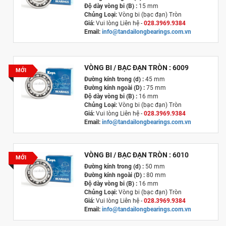
Độ dày vòng bi (B) :
15 mm
Chủng Loại:
Vòng bi (bạc đạn) Tròn
Giá:
Vui lòng Liên hệ -
028.3969.9384
Email:
info@tandailongbearings.com.vn
Xuất xứ
:
Nhật Bản
VÒNG BI / BẠC ĐẠN TRÒN : 6009
MỚI
Đường kính trong (d) :
45 mm
Đường kính ngoài (D) :
75 mm
Độ dày vòng bi (B) :
16 mm
Chủng Loại:
Vòng bi (bạc đạn) Tròn
Giá:
Vui lòng Liên hệ -
028.3969.9384
Email:
info@tandailongbearings.com.vn
Xuất xứ
:
Nhật Bản
VÒNG BI / BẠC ĐẠN TRÒN : 6010
MỚI
Đường kính trong (d) :
50 mm
Đường kính ngoài (D) :
80 mm
Độ dày vòng bi (B) :
16 mm
Chủng Loại:
Vòng bi (bạc đạn) Tròn
Giá:
Vui lòng Liên hệ -
028.3969.9384
Email:
info@tandailongbearings.com.vn
Xuất xứ
:
Nhật Bản