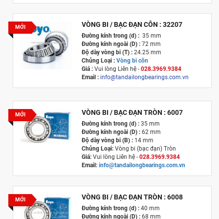
Xuất xứ
:
Nhật Bản
VÒNG BI / BẠC ĐẠN CÔN : 32207
MỚI
Đường kính trong (d) :
35 mm
Đường kính ngoài (D) :
72 mm
Độ dày vòng bi (T) :
24.25 mm
Chủng Loại :
Vòng bi côn
Giá :
Vui lòng
Liên hệ -
028.3969.9384
Email :
info@tandailongbearings.com.vn
Xuất xứ :
Nhật Bản
VÒNG BI / BẠC ĐẠN TRÒN : 6007
MỚI
Đường kính trong (d) :
35 mm
Đường kính ngoài (D) :
62 mm
Độ dày vòng bi (B) :
14 mm
Chủng Loại:
Vòng bi (bạc đạn) Tròn
Giá:
Vui lòng Liên hệ -
028.3969.9384
Email:
info@tandailongbearings.com.vn
Xuất xứ
:
Nhật Bản
VÒNG BI / BẠC ĐẠN TRÒN : 6008
MỚI
Đường kính trong (d) :
40 mm
Đường kính ngoài (D) :
68 mm