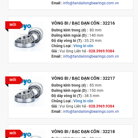
Email :
info@tandailongbearings.com.vn
Xuất xứ :
Nhật Bản
VÒNG BI / BẠC ĐẠN CÔN : 32216
MỚI
Đường kính trong (d) :
80 mm
Đường kính ngoài (D) :
140 mm
Độ dày vòng bi (T) :
35.25 mm
Chủng Loại :
Vòng bi côn
Giá :
Vui lòng
Liên hệ -
028.3969.9384
Email :
info@tandailongbearings.com.vn
Xuất xứ :
Nhật Bản
VÒNG BI / BẠC ĐẠN CÔN : 32217
MỚI
Đường kính trong (d) :
85 mm
Đường kính ngoài (D) :
150 mm
Độ dày vòng bi (T) :
38.5 mm
Chủng Loại :
Vòng bi côn
Giá :
Vui lòng
Liên hệ -
028.3969.9384
Email :
info@tandailongbearings.com.vn
Xuất xứ :
Nhật Bản
VÒNG BI / BẠC ĐẠN CÔN : 32218
MỚI