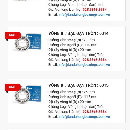
Chủng Loại:
Vòng bi (bạc đạn) Tròn
Giá:
Vui lòng Liên hệ -
028.3969.9384
Email:
info@tandailongbearings.com.vn
Xuất xứ
:
Nhật Bản
VÒNG BI / BẠC ĐẠN TRÒN : 6014
MỚI
Đường kính trong (d) :
70 mm
Đường kính ngoài (D) :
110 mm
Độ dày vòng bi (B) :
20 mm
Chủng Loại:
Vòng bi (bạc đạn) Tròn
Giá:
Vui lòng Liên hệ -
028.3969.9384
Email:
info@tandailongbearings.com.vn
Xuất xứ
:
Nhật Bản
VÒNG BI / BẠC ĐẠN TRÒN : 6015
MỚI
Đường kính trong (d) :
75 mm
Đường kính ngoài (D) :
115 mm
Độ dày vòng bi (B) :
20 mm
Chủng Loại:
Vòng bi (bạc đạn) Tròn
Giá:
Vui lòng Liên hệ -
028.3969.9384
Email:
info@tandailongbearings.com.vn
Xuất xứ
:
Nhật Bản