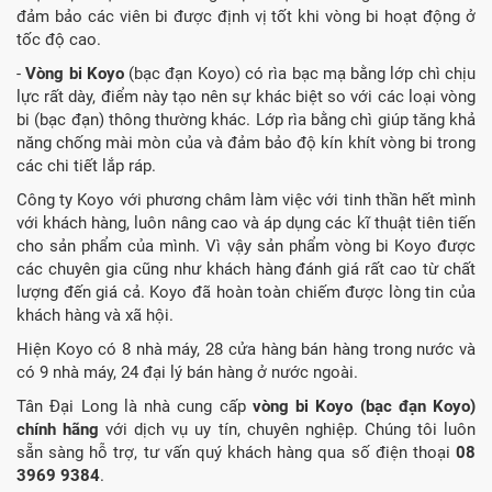
đảm bảo các viên bi được định vị tốt khi vòng bi hoạt động ở
tốc độ cao.
-
Vòng bi Koyo
(bạc đạn Koyo) có rìa bạc mạ bằng lớp chì chịu
lực rất dày, điểm này tạo nên sự khác biệt so với các loại vòng
bi (bạc đạn) thông thường khác. Lớp rìa bằng chì giúp tăng khả
năng chống mài mòn của và đảm bảo độ kín khít vòng bi trong
các chi tiết lắp ráp.
Công ty Koyo với phương châm làm việc với tinh thần hết mình
với khách hàng, luôn nâng cao và áp dụng các kĩ thuật tiên tiến
cho sản phẩm của mình. Vì vậy sản phẩm vòng bi Koyo được
các chuyên gia cũng như khách hàng đánh giá rất cao từ chất
lượng đến giá cả. Koyo đã hoàn toàn chiếm được lòng tin của
khách hàng và xã hội.
Hiện Koyo có 8 nhà máy, 28 cửa hàng bán hàng trong nước và
có 9 nhà máy, 24 đại lý bán hàng ở nước ngoài.
Tân Đại Long là nhà cung cấp
vòng bi Koyo (bạc đạn Koyo)
chính hãng
với dịch vụ uy tín, chuyên nghiệp. Chúng tôi luôn
sẵn sàng hỗ trợ, tư vấn quý khách hàng qua số điện thoại
08
3969 9384‎
.