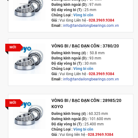
Đường kính ngoài (D) :
97 mm
Độ dày vòng bi (T) :
25 mm
Chủng Loại :
Vòng bi côn
Giá :
Vui lòng
Liên hệ -
028.3969.9384
Email :
info@tandailongbearings.com.vn
Xuất xứ :
Nhật Bản
VÒNG BI / BẠC ĐẠN CÔN : 3780/20
MỚI
Đường kính trong (d) :
50.8 mm
Đường kính ngoài (D) :
93 mm
Độ dày vòng bi (T) :
30 mm
Chủng Loại :
Vòng bi côn
Giá :
Vui lòng
Liên hệ -
028.3969.9384
Email :
info@tandailongbearings.com.vn
Xuất xứ :
Nhật Bản
VÒNG BI / BẠC ĐẠN CÔN : 28985/20
MỚI
KOYO
Đường kính trong (d) :
60.325 mm
Đường kính ngoài (D) :
101.600 mm
Độ dày vòng bi (T) :
25.400 mm
Chủng Loại :
Vòng bi côn
Giá :
Vui lòng l
iên hệ -
028.3969.9384