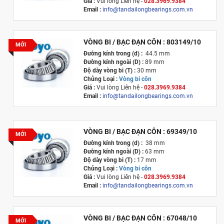
Giá :
Vui lòng
Liên hệ -
028.3969.9384
Email :
info@tandailongbearings.com.vn
Xuất xứ :
Nhật Bản
VÒNG BI / BẠC ĐẠN CÔN : 803149/10
MỚI
Đường kính trong (d) :
44.5 mm
Đường kính ngoài (D) :
89 mm
Độ dày vòng bi (T) :
30 mm
Chủng Loại :
Vòng bi côn
Giá :
Vui lòng
Liên hệ -
028.3969.9384
Email :
info@tandailongbearings.com.vn
Xuất xứ :
Nhật Bản
VÒNG BI / BẠC ĐẠN CÔN : 69349/10
MỚI
Đường kính trong (d) :
38 mm
Đường kính ngoài (D) :
63 mm
Độ dày vòng bi (T) :
17 mm
Chủng Loại :
Vòng bi côn
Giá :
Vui lòng
Liên hệ -
028.3969.9384
Email :
info@tandailongbearings.com.vn
Xuất xứ :
Nhật Bản
VÒNG BI / BẠC ĐẠN CÔN : 67048/10
MỚI