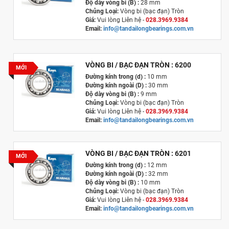
Độ dày vòng bi (B) :
28 mm
Chủng Loại:
Vòng bi (bạc đạn) Tròn
Giá:
Vui lòng Liên hệ -
028.3969.9384
Email:
info@tandailongbearings.com.vn
Xuất xứ
:
Nhật Bản
VÒNG BI / BẠC ĐẠN TRÒN : 6200
MỚI
Đường kính trong (d) :
10 mm
Đường kính ngoài (D) :
30 mm
Độ dày vòng bi (B) :
9 mm
Chủng Loại:
Vòng bi (bạc đạn) Tròn
Giá:
Vui lòng Liên hệ -
028.3969.9384
Email:
info@tandailongbearings.com.vn
Xuất xứ
:
Nhật Bản
VÒNG BI / BẠC ĐẠN TRÒN : 6201
MỚI
Đường kính trong (d) :
12 mm
Đường kính ngoài (D) :
32 mm
Độ dày vòng bi (B) :
10 mm
Chủng Loại:
Vòng bi (bạc đạn) Tròn
Giá:
Vui lòng Liên hệ -
028.3969.9384
Email:
info@tandailongbearings.com.vn
Xuất xứ
:
Nhật Bản