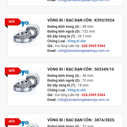
Email :
info@tandailongbearings.com.vn
Xuất xứ :
Nhật Bản
VÒNG BI / BẠC ĐẠN CÔN : K593/592A
MỚI
Đường kính trong (d) :
89 mm
Đường kính ngoài (D) :
152 mm
Độ dày vòng bi (T) :
39.7 mm
Chủng Loại :
Vòng bi côn
Giá :
Vui lòng
Liên hệ -
028.3969.9384
Email :
info@tandailongbearings.com.vn
Xuất xứ :
Nhật Bản
VÒNG BI / BẠC ĐẠN CÔN : 503349/10
MỚI
Đường kính trong (d) :
46 mm
Đường kính ngoài (D) :
75 mm
Độ dày vòng bi (T) :
18 mm
Chủng Loại :
Vòng bi côn
Giá :
Vui lòng
Liên hệ -
028.3969.9384
Email :
info@tandailongbearings.com.vn
Xuất xứ :
Nhật Bản
VÒNG BI / BẠC ĐẠN CÔN : 387A/382S
MỚI
Đường kính trong (d) :
57 mm