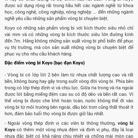
được sử dụng rộng rãi trong hầu hết các ngành nghề từ khoa
học, công nghệ, công nghiệp, nông nghiệp ... đến những ngành
nghề yêu cầu những sản phẩm vòng bi chuyên biệt.
Koyo có những sản phẩm vòng bi với kích thước siêu nhỏ chỉ
vài mm và có những vòng bi kích thước siêu lớn đường kính
đến 7m. Hãng không những sản xuất vòng bi phổ biến để phục
vụ thị trường, mà còn sản xuất những vòng bi chuyên biệt để
phục vụ cho nhu cầu khách hàng.
Đặc điểm vòng bi Koyo (bạc đạn Koyo)
- Vòng bi có lớp lót 2 bên làm từ nhựa chất lượng cao và rất
bền, không bung hay gãy trong suốt vòng đời vòng bi. Phía bên
trong có lớp thép định vị và chịu lực. Giữa rìa trong và rìa ngoài
được lót bằng miếng đệm cao su có độ dẻo và bền rất cao. Vì
thế vòng bi được che khít hoàn toàn, nước không thể đi vào
vòng bi từ môi trường bên ngoài, dầu bôi trơn cũng thất thoát ít
hơn, đảm bảo tuổi thọ vòng bi được giữ lâu nhất.
- Ngoài vòng thép định vị các viên bi thông thường,
vòng bi
Koyo
có thêm một vòng nhựa đệm và định vị phụ, đây là loại
nhựa đặc biệt có khả năng chịu nhiệt và chống mài mòn cao