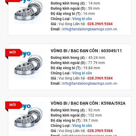
Đường kính trong (d) :
14 mm
Đường kính ngoài (D) :
59 mm
Độ dày vòng bi (T) :
16 mm
Chủng Loại :
Vòng bi côn
Giá :
Vui lòng
Liên hệ -
028.3969.9384
Email :
info@tandailongbearings.com.vn
Xuất xứ :
Nhật Bản
VÒNG BI / BẠC ĐẠN CÔN : 603049/11
MỚI
Đường kính trong (d) :
45.24 mm
Đường kính ngoài (D) :
77.79 mm
Độ dày vòng bi (T) :
19.84 mm
Chủng Loại :
Vòng bi côn
Giá :
Vui lòng
Liên hệ -
028.3969.9384
Email :
info@tandailongbearings.com.vn
Xuất xứ :
Nhật Bản
VÒNG BI / BẠC ĐẠN CÔN : K598A/592A
MỚI
Đường kính trong (d) :
92 mm
Đường kính ngoài (D) :
152 mm
Độ dày vòng bi (T) :
39.7 mm
Chủng Loại :
Vòng bi côn
Giá :
Vui lòng
Liên hệ -
028.3969.9384