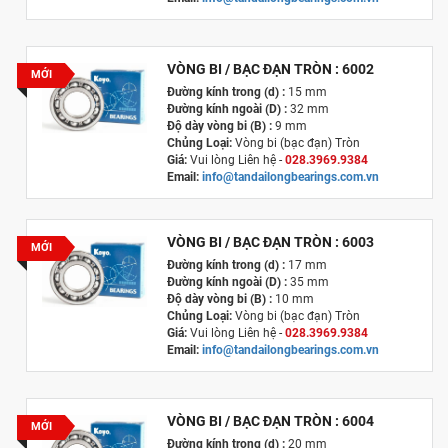
Xuất xứ
:
Nhật Bản
VÒNG BI / BẠC ĐẠN TRÒN : 6002
MỚI
Đường kính trong (d) :
15 mm
Đường kính ngoài (D) :
32 mm
Độ dày vòng bi (B) :
9 mm
Chủng Loại:
Vòng bi (bạc đạn) Tròn
Giá:
Vui lòng Liên hệ -
028.3969.9384
Email:
info@tandailongbearings.com.vn
Xuất xứ
:
Nhật Bản
VÒNG BI / BẠC ĐẠN TRÒN : 6003
MỚI
Đường kính trong (d) :
17 mm
Đường kính ngoài (D) :
35 mm
Độ dày vòng bi (B) :
10 mm
Chủng Loại:
Vòng bi (bạc đạn) Tròn
Giá:
Vui lòng Liên hệ -
028.3969.9384
Email:
info@tandailongbearings.com.vn
Xuất xứ
:
Nhật Bản
VÒNG BI / BẠC ĐẠN TRÒN : 6004
MỚI
Đường kính trong (d) :
20 mm