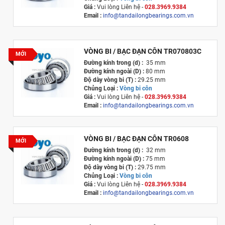
Giá :
Vui lòng
Liên hệ -
028.3969.9384
Email :
info@tandailongbearings.com.vn
Xuất xứ :
Nhật Bản
VÒNG BI / BẠC ĐẠN CÔN TR070803C
MỚI
Đường kính trong (d) :
35 mm
Đường kính ngoài (D) :
80 mm
Độ dày vòng bi (T) :
29.25 mm
Chủng Loại :
Vòng bi côn
Giá :
Vui lòng
Liên hệ -
028.3969.9384
Email :
info@tandailongbearings.com.vn
Xuất xứ :
Nhật Bản
VÒNG BI / BẠC ĐẠN CÔN TR0608
MỚI
Đường kính trong (d) :
32 mm
Đường kính ngoài (D) :
75 mm
Độ dày vòng bi (T) :
29.75 mm
Chủng Loại :
Vòng bi côn
Giá :
Vui lòng
Liên hệ -
028.3969.9384
Email :
info@tandailongbearings.com.vn
Xuất xứ :
Nhật Bản