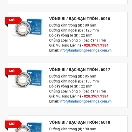
Xuất xứ :
Nhật Bản
VÒNG BI / BẠC ĐẠN TRÒN : 6016
MỚI
Đường kính trong (d) :
80 mm
Đường kính ngoài (D) :
125 mm
Độ dày vòng bi (B) :
22 mm
Chủng Loại:
Vòng bi (bạc đạn) Tròn
Giá:
Vui lòng Liên hệ -
028.3969.9384
Email:
info@tandailongbearings.com.vn
Xuất xứ
:
Nhật Bản
VÒNG BI / BẠC ĐẠN TRÒN : 6017
MỚI
Đường kính trong (d) :
85 mm
Đường kính ngoài (D) :
130 mm
Độ dày vòng bi (B) :
22 mm
Chủng Loại:
Vòng bi (bạc đạn) Tròn
Giá:
Vui lòng Liên hệ -
028.3969.9384
Email:
info@tandailongbearings.com.vn
Xuất xứ
:
Nhật Bản
VÒNG BI / BẠC ĐẠN TRÒN : 6018
MỚI
Đường kính trong (d) :
90 mm