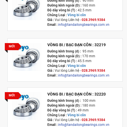
Đường kính trong (d) :
90 mm
Đường kính ngoài (D) :
160 mm
Độ dày vòng bi (T) :
42.5 mm
Chủng Loại :
Vòng bi côn
Giá :
Vui lòng
Liên hệ -
028.3969.9384
Email :
info@tandailongbearings.com.vn
Xuất xứ :
Nhật Bản
VÒNG BI / BẠC ĐẠN CÔN : 32219
MỚI
Đường kính trong (d) :
95 mm
Đường kính ngoài (D) :
170 mm
Độ dày vòng bi (T) :
45.5 mm
Chủng Loại :
Vòng bi côn
Giá :
Vui lòng
Liên hệ -
028.3969.9384
Email :
info@tandailongbearings.com.vn
Xuất xứ :
Nhật Bản
VÒNG BI / BẠC ĐẠN CÔN : 32220
MỚI
Đường kính trong (d) :
100 mm
Đường kính ngoài (D) :
180 mm
Độ dày vòng bi (T) :
49 mm
Chủng Loại :
Vòng bi côn
Giá :
Vui lòng
Liên hệ -
028.3969.9384
Email :
info@tandailongbearings.com.vn