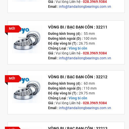
Giá :
Vui lòng
Liên hệ -
028.3969.9384
Email :
info@tandailongbearings.com.vn
Xuất xứ :
Nhật Bản
VÒNG BI / BẠC ĐẠN CÔN : 32211
MỚI
Đường kính trong (d) :
55 mm
Đường kính ngoài (D) :
100 mm
Độ dày vòng bi (T) :
26.75 mm
Chủng Loại :
Vòng bi côn
Giá :
Vui lòng
Liên hệ -
028.3969.9384
Email :
info@tandailongbearings.com.vn
Xuất xứ :
Nhật Bản
VÒNG BI / BẠC ĐẠN CÔN : 32212
MỚI
Đường kính trong (d) :
60 mm
Đường kính ngoài (D) :
110 mm
Độ dày vòng bi (T) :
29.75 mm
Chủng Loại :
Vòng bi côn
Giá :
Vui lòng
Liên hệ -
028.3969.9384
Email :
info@tandailongbearings.com.vn
Xuất xứ :
Nhật Bản
VÒNG BI / BẠC ĐẠN CÔN : 32213