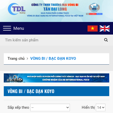
Toggle
Menu
navigation
Trang chủ
VÒNG BI / BẠC ĐẠN KOYO
VÒNG BI / BẠC ĐẠN KOYO
Sắp xếp theo
Hiển thị