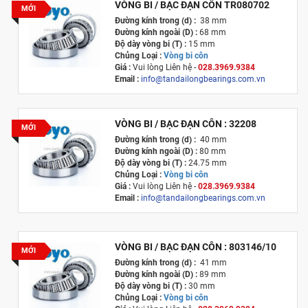
VÒNG BI / BẠC ĐẠN CÔN TR080702
MỚI
Đường kính trong (d) :
38 mm
Đường kính ngoài (D) :
68 mm
Độ dày vòng bi (T) :
15 mm
Chủng Loại :
Vòng bi côn
Giá :
Vui lòng
Liên hệ -
028.3969.9384
Email :
info@tandailongbearings.com.vn
Xuất xứ :
Nhật Bản
VÒNG BI / BẠC ĐẠN CÔN : 32208
MỚI
Đường kính trong (d) :
40 mm
Đường kính ngoài (D) :
80 mm
Độ dày vòng bi (T) :
24.75 mm
Chủng Loại :
Vòng bi côn
Giá :
Vui lòng
Liên hệ -
028.3969.9384
Email :
info@tandailongbearings.com.vn
Xuất xứ :
Nhật Bản
VÒNG BI / BẠC ĐẠN CÔN : 803146/10
MỚI
Đường kính trong (d) :
41 mm
Đường kính ngoài (D) :
89 mm
Độ dày vòng bi (T) :
30 mm
Chủng Loại :
Vòng bi côn