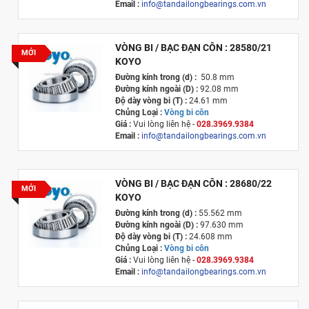
Email :
info@tandailongbearings.com.vn
Xuất xứ :
Nhật Bản
VÒNG BI / BẠC ĐẠN CÔN : 28580/21
MỚI
KOYO
Đường kính trong (d) :
50.8 mm
Đường kính ngoài (D) :
92.08 mm
Độ dày vòng bi (T) :
24.61 mm
Chủng Loại :
Vòng bi côn
Giá :
Vui lòng l
iên hệ -
028.3969.9384
Email :
info@tandailongbearings.com.vn
Xuất xứ :
Nhật Bản
VÒNG BI / BẠC ĐẠN CÔN : 28680/22
MỚI
KOYO
Đường kính trong (d) :
55.562 mm
Đường kính ngoài (D) :
97.630 mm
Độ dày vòng bi (T) :
24.608 mm
Chủng Loại :
Vòng bi côn
Giá :
Vui lòng l
iên hệ -
028.3969.9384
Email :
info@tandailongbearings.com.vn
Xuất xứ :
Nhật Bản