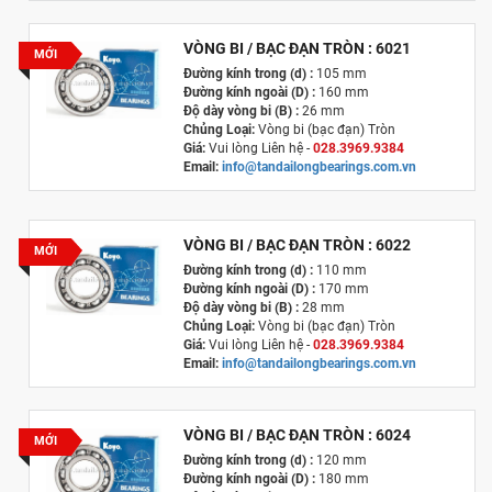
VÒNG BI / BẠC ĐẠN TRÒN : 6021
MỚI
Đường kính trong (d) :
105 mm
Đường kính ngoài (D) :
160 mm
Độ dày vòng bi (B) :
26 mm
Chủng Loại:
Vòng bi (bạc đạn) Tròn
Giá:
Vui lòng Liên hệ -
028.3969.9384
Email:
info@tandailongbearings.com.vn
Xuất xứ
:
Nhật Bản
VÒNG BI / BẠC ĐẠN TRÒN : 6022
MỚI
Đường kính trong (d) :
110 mm
Đường kính ngoài (D) :
170 mm
Độ dày vòng bi (B) :
28 mm
Chủng Loại:
Vòng bi (bạc đạn) Tròn
Giá:
Vui lòng Liên hệ -
028.3969.9384
Email:
info@tandailongbearings.com.vn
Xuất xứ
:
Nhật Bản
VÒNG BI / BẠC ĐẠN TRÒN : 6024
MỚI
Đường kính trong (d) :
120 mm
Đường kính ngoài (D) :
180 mm