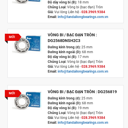
Độ dày vòng bi (B):
18 mm
Chủng Loại:
Vòng bi (bạc đạn) Tròn
Giá:
Vui lòng Liên hệ -
028.3969.9384
Email:
info@tandailongbearings.com.vn
Xuất xứ:
Nhật Bản
VÒNG BI / BẠC ĐẠN TRÒN :
MỚI
DG2568DNSH2C3
Đường kính trong (d):
25 mm
Đường kính ngoài (D):
68 mm
Độ dày vòng bi (B):
17 mm
Chủng Loại:
Vòng bi (bạc đạn) Tròn
Giá:
Vui lòng Liên hệ -
028.3969.9384
Email:
info@tandailongbearings.com.vn
Xuất xứ:
Nhật Bản
VÒNG BI / BẠC ĐẠN TRÒN : DG256819
MỚI
Đường kính trong (d):
25 mm
Đường kính ngoài (D):
68 mm
Độ dày vòng bi (B):
19 mm
Chủng Loại:
Vòng bi (bạc đạn) Tròn
Giá:
Vui lòng Liên hệ -
028.3969.9384
Email:
info@tandailongbearings.com.vn
Xuất xứ:
Nhật Bản