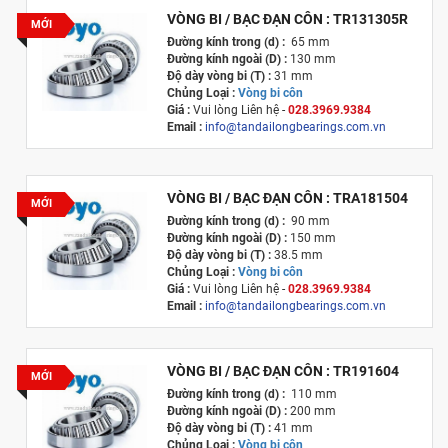
VÒNG BI / BẠC ĐẠN CÔN : TR131305R
MỚI
Đường kính trong (d) :
65 mm
Đường kính ngoài (D) :
130 mm
Độ dày vòng bi (T) :
31 mm
Chủng Loại :
Vòng bi côn
Giá :
Vui lòng
Liên hệ -
028.3969.9384
Email :
info@tandailongbearings.com.vn
Xuất xứ :
Nhật Bản
VÒNG BI / BẠC ĐẠN CÔN : TRA181504
MỚI
Đường kính trong (d) :
90 mm
Đường kính ngoài (D) :
150 mm
Độ dày vòng bi (T) :
38.5 mm
Chủng Loại :
Vòng bi côn
Giá :
Vui lòng
Liên hệ -
028.3969.9384
Email :
info@tandailongbearings.com.vn
Xuất xứ :
Nhật Bản
VÒNG BI / BẠC ĐẠN CÔN : TR191604
MỚI
Đường kính trong (d) :
110 mm
Đường kính ngoài (D) :
200 mm
Độ dày vòng bi (T) :
41 mm
Chủng Loại :
Vòng bi côn