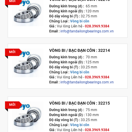
MỚI
Đường kính trong (d) :
65 mm
Đường kính ngoài (D) :
120 mm
Độ dày vòng bi (T) :
32.75 mm
Chủng Loại :
Vòng bi côn
Giá :
Vui lòng
Liên hệ -
028.3969.9384
Email :
info@tandailongbearings.com.vn
Xuất xứ :
Nhật Bản
VÒNG BI / BẠC ĐẠN CÔN : 32214
MỚI
Đường kính trong (d) :
70 mm
Đường kính ngoài (D) :
125 mm
Độ dày vòng bi (T) :
33.25 mm
Chủng Loại :
Vòng bi côn
Giá :
Vui lòng
Liên hệ -
028.3969.9384
Email :
info@tandailongbearings.com.vn
Xuất xứ :
Nhật Bản
VÒNG BI / BẠC ĐẠN CÔN : 32215
MỚI
Đường kính trong (d) :
75 mm
Đường kính ngoài (D) :
130 mm
Độ dày vòng bi (T) :
33.25 mm
Chủng Loại :
Vòng bi côn
Giá :
Vui lòng
Liên hệ -
028.3969.9384