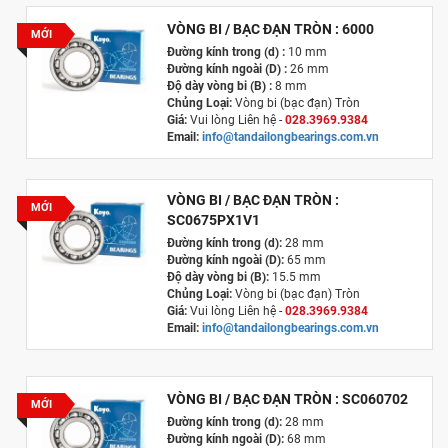
VÒNG BI / BẠC ĐẠN TRÒN : 6000
MỚI
Đường kính trong (d) :
10 mm
Đường kính ngoài (D) :
26 mm
Độ dày vòng bi (B) :
8 mm
Chủng Loại:
Vòng bi (bạc đạn) Tròn
Giá:
Vui lòng Liên hệ -
028.3969.9384
Email:
info@tandailongbearings.com.vn
Xuất xứ
:
Nhật Bản
VÒNG BI / BẠC ĐẠN TRÒN :
MỚI
SC0675PX1V1
Đường kính trong (d):
28 mm
Đường kính ngoài (D):
65 mm
Độ dày vòng bi (B):
15.5 mm
Chủng Loại:
Vòng bi (bạc đạn) Tròn
Giá:
Vui lòng Liên hệ -
028.3969.9384
Email:
info@tandailongbearings.com.vn
Xuất xứ:
Nhật Bản
VÒNG BI / BẠC ĐẠN TRÒN : SC060702
MỚI
Đường kính trong (d):
28 mm
Đường kính ngoài (D):
68 mm