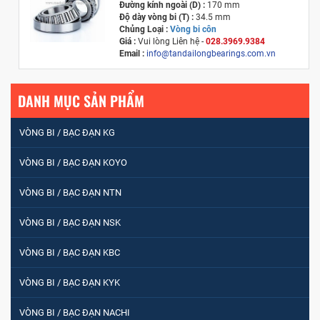
Đường kính ngoài (D) :
170 mm
Độ dày vòng bi (T) :
34.5 mm
Chủng Loại :
Vòng bi côn
Giá :
Vui lòng
Liên hệ -
028.3969.9384
Email :
info@tandailongbearings.com.vn
Xuất xứ :
Nhật Bản
DANH MỤC SẢN PHẨM
VÒNG BI / BẠC ĐẠN KG
VÒNG BI / BẠC ĐẠN KOYO
VÒNG BI / BẠC ĐẠN NTN
VÒNG BI / BẠC ĐẠN NSK
VÒNG BI / BẠC ĐẠN KBC
VÒNG BI / BẠC ĐẠN KYK
VÒNG BI / BẠC ĐẠN NACHI