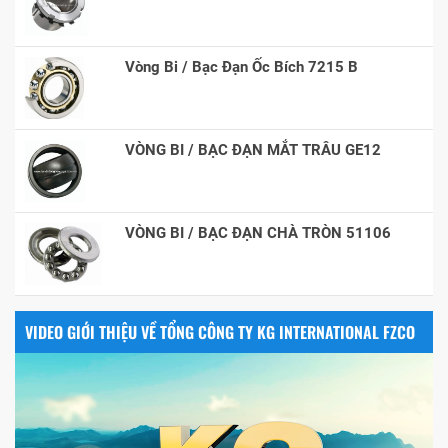
Vòng Bi / Bạc Đạn Ốc Bích 7215 B
VÒNG BI / BẠC ĐẠN MẮT TRÂU GE12
VÒNG BI / BẠC ĐẠN CHÀ TRÒN 51106
VIDEO GIỚI THIỆU VỀ TỔNG CÔNG TY KG INTERNATIONAL FZCO