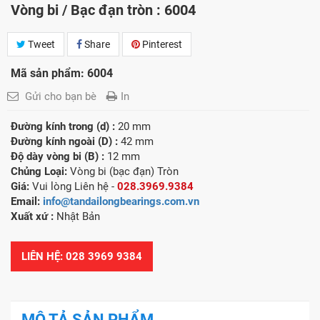
Vòng bi / Bạc đạn tròn : 6004
Tweet
Share
Pinterest
Mã sản phẩm: 6004
Gửi cho bạn bè
In
Đường kính trong (d) :
20 mm
Đường kính ngoài (D) :
42 mm
Độ dày vòng bi (B) :
12 mm
Chủng Loại:
Vòng bi (bạc đạn) Tròn
Giá:
Vui lòng Liên hệ -
028.3969.9384
Email:
info@tandailongbearings.com.vn
Xuất xứ
:
Nhật Bản
LIÊN HỆ: 028 3969 9384
MÔ TẢ SẢN PHẨM