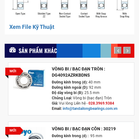
Xem File Kỹ Thuật
SẢN PHẨM KHÁC
prev
next
VÒNG BI / BẠC ĐẠN TRÒN :
MỚI
DG4092AZRKBDNS
Đường kính trong (d):
40 mm
Đường kính ngoài (D):
92 mm
Độ dày vòng bi (B):
25.5 mm
Chủng Loại:
Vòng bi (bạc đạn) Tròn
Giá:
Vui lòng Liên hệ -
028.3969.9384
Email:
info@tandailongbearings.com.vn
Xuất xứ:
Nhật Bản
VÒNG BI / BẠC ĐẠN CÔN : 30219
MỚI
Đường kính trong (d) :
95 mm