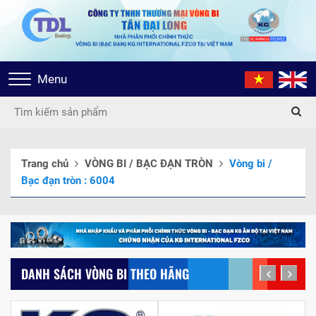
Toggle
Menu
navigation
Trang chủ
VÒNG BI / BẠC ĐẠN TRÒN
Vòng bi /
Bạc đạn tròn : 6004
DANH SÁCH VÒNG BI THEO HÃNG
prev
next