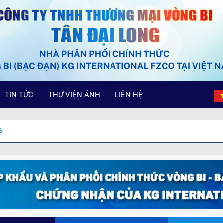
TIN TỨC
THƯ VIỆN ẢNH
LIÊN HỆ
6