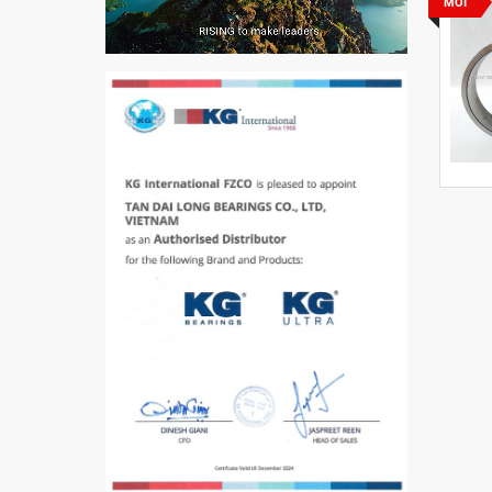
MỚI
VÒNG BI PHS20
5200
VÒNG BI / BẠC ĐẠN
CHÀ TRÒN 51105
VÒNG BI / BẠC ĐẠN
CỐT BƠM NƯỚC
12x12x26
MĂNG XÔNG H2306
Vòng Bi / Bạc Đạn Ốc
Bích 7215 B