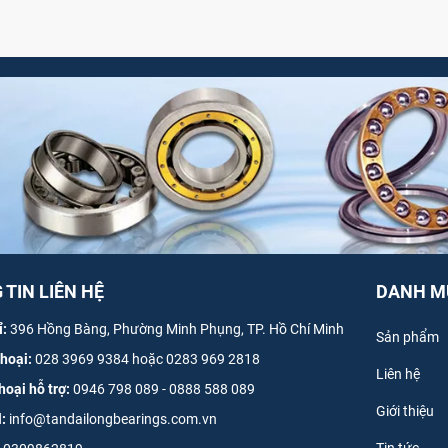
TIN LIÊN HỆ
DANH M
ỉ:
396 Hồng Bàng, Phường Minh Phụng, TP. Hồ Chí Minh
Sản phẩm
thoại:
028 3969 9384 hoặc 0283 969 2818
Liên hệ
hoại hỗ trợ:
0946 798 089
-
0
888 588 089
Giới thiệu
l:
info@tandailongbearings.com.vn
Tin tức