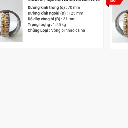
MỚI
Đường kính trong (d) :
70 mm
Đường kính ngoài (D) :
125 mm
Độ dày vòng bi (B) :
31 mm
Trọng lượng :
1.55 kg
Chủng Loại :
Vòng bi nhào cà na
Giá :
Vui lòng
Liên hệ -
028.3969.9384
Email :
info@tandailongbearings.com.vn
Hãng Sản Xuất :
KG International FZCO