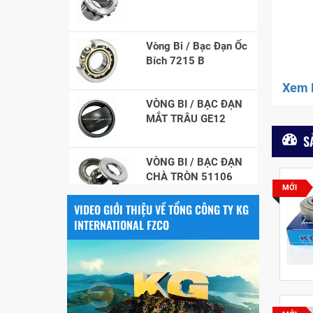
Vòng Bi / Bạc Đạn Ốc
Bích 7215 B
VÒNG BI / BẠC ĐẠN
Xem F
MẮT TRÂU GE12
S
VÒNG BI / BẠC ĐẠN
CHÀ TRÒN 51106
MỚI
VÒNG BI / BẠC ĐẠN
VIDEO GIỚI THIỆU VỀ TỔNG CÔNG TY KG
NHÀO CÀ NA 24134
INTERNATIONAL FZCO
Vòng bi / Bạc đạn
tròn : 698