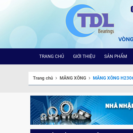
TRANG CHỦ
GIỚI THIỆU
SẢN PHẨM
Trang chủ
MĂNG XÔNG
MĂNG XÔNG H230