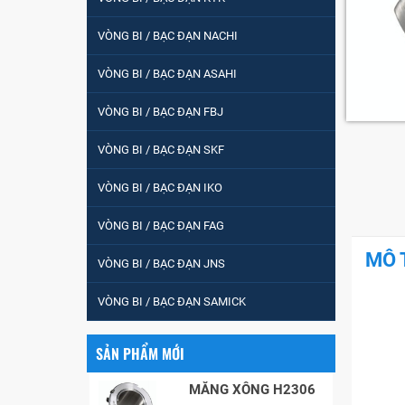
tròn : 698
VÒNG BI / BẠC ĐẠN NACHI
VÒNG BI PHS20
VÒNG BI / BẠC ĐẠN ASAHI
VÒNG BI / BẠC ĐẠN FBJ
5200
VÒNG BI / BẠC ĐẠN SKF
VÒNG BI / BẠC ĐẠN IKO
VÒNG BI / BẠC ĐẠN
VÒNG BI / BẠC ĐẠN FAG
CHÀ TRÒN 51105
MÔ 
VÒNG BI / BẠC ĐẠN JNS
VÒNG BI / BẠC ĐẠN
VÒNG BI / BẠC ĐẠN SAMICK
CỐT BƠM NƯỚC
12x12x26
SẢN PHẨM MỚI
MĂNG XÔNG H2306