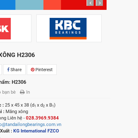
prev
next
XÔNG H2306
Share
Pinterest
hẩm: H2306
o bạn bè
In
c :
25 x 45 x 38 (d
x d
x B
)
1
2
1
i :
Măng xông
lòng
Liên hệ -
028.3969.9384
fo@tandailongbearings.com.vn
Xuất :
KG International FZCO