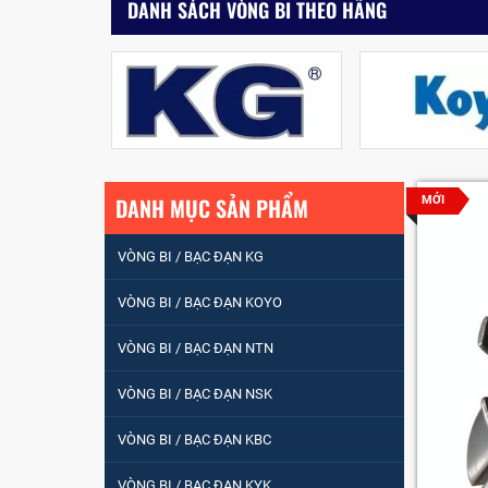
DANH SÁCH VÒNG BI THEO HÃNG
DANH MỤC SẢN PHẨM
MỚI
VÒNG BI / BẠC ĐẠN KG
VÒNG BI / BẠC ĐẠN KOYO
VÒNG BI / BẠC ĐẠN NTN
VÒNG BI / BẠC ĐẠN
VÒNG BI / BẠC ĐẠN NSK
NHÀO CÀ NA 24134
VÒNG BI / BẠC ĐẠN KBC
Vòng bi / Bạc đạn
VÒNG BI / BẠC ĐẠN KYK