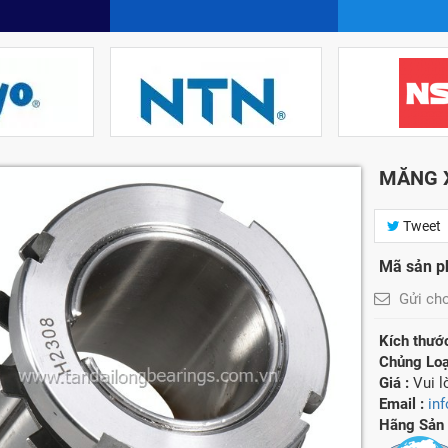
MĂNG 
Tweet
Mã sản p
Gửi ch
Kích thướ
Chủng Loạ
Giá :
Vui 
Email :
in
Hãng Sản 