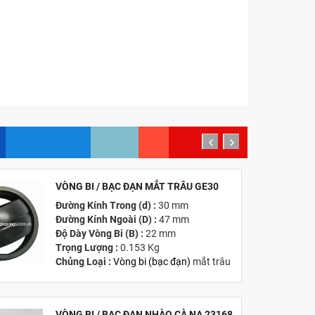
prev
next
VÒNG BI / BẠC ĐẠN MẮT TRÂU GE30
MỚI
Đường Kính Trong (d) :
30 mm
Đường Kính Ngoài (D) :
47 mm
Độ Dày Vòng Bi (B) :
22 mm
Trọng Lượng :
0.153 Kg
Chủng Loại :
Vòng bi
(
bạc đạn
)
mắt trâu
Giá :
Vui lòng
Liên hệ -
028.3969.9384
Email :
info@tandailongbearings.com.vn
Hãng Sản Xuất :
KG International FZCO
VÒNG BI / BẠC ĐẠN NHÀO CÀ NA 23168