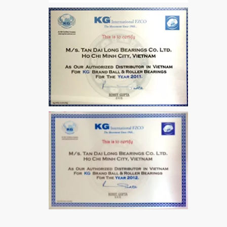
VÒNG BI / BẠC ĐẠN
MẮT TRÂU GE12
VÒNG BI / BẠC ĐẠN
CHÀ TRÒN 51106