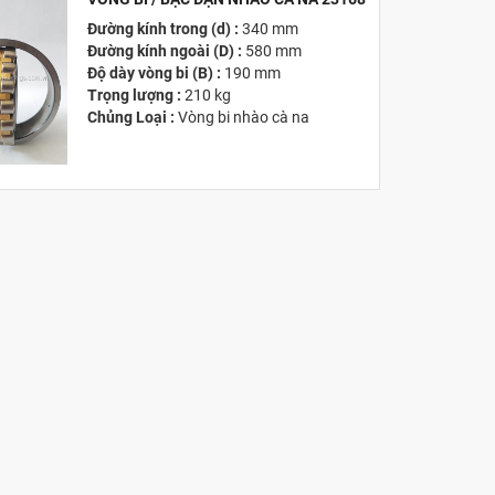
Đường kính trong (d) :
340 mm
MỚI
Đường kính ngoài (D) :
580 mm
Độ dày vòng bi (B) :
190 mm
Trọng lượng :
210 kg
Chủng Loại :
Vòng bi nhào cà na
Giá :
Vui lòng
Liên hệ -
028.3969.9384
Email :
info@tandailongbearings.com.vn
Hãng Sản Xuất :
KG International FZCO