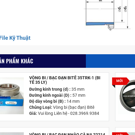
ile Kỹ Thuật
ẢN PHẨM KHÁC
VÒNG BI / BẠC ĐẠN BITÊ 35TRK-1 (BI
MỚI
TÊ 35 LY)
Đường kính trong (d) :
35 mm
Đường kính ngoài (D) :
57 mm
Độ dày vòng bi (B) :
14 mm
Chủng Loại:
Vòng bi (bạc đạn) Bitê
Giá:
Vui lòng Liên hệ - 028.3969.9384
Email:
info@tandailongbearings.com.vn
Hãng Sản Xuất :
KG International FZCO
VÒNG BI / BẠC ĐẠN NHÀO CÀ NA 22214