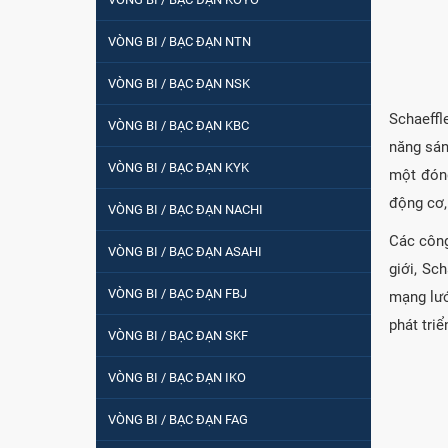
VÒNG BI / BẠC ĐẠN NTN
VÒNG BI / BẠC ĐẠN NSK
VÒNG BI / BẠC ĐẠN
NHÀO CÀ NA 24134
Schaeffl
VÒNG BI / BẠC ĐẠN KBC
năng sán
VÒNG BI / BẠC ĐẠN KYK
một đóng
Vòng bi / Bạc đạn
tròn : 698
động cơ,
VÒNG BI / BẠC ĐẠN NACHI
Các công
VÒNG BI / BẠC ĐẠN ASAHI
VÒNG BI PHS20
giới, Sc
VÒNG BI / BẠC ĐẠN FBJ
mạng lướ
phát tri
VÒNG BI / BẠC ĐẠN SKF
5200
VÒNG BI / BẠC ĐẠN IKO
VÒNG BI / BẠC ĐẠN FAG
VÒNG BI / BẠC ĐẠN