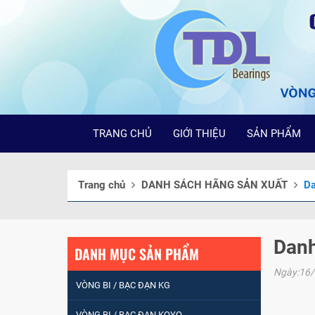
TRANG CHỦ
GIỚI THIỆU
SẢN PHẨM
Trang chủ
DANH SÁCH HÃNG SẢN XUẤT
Da
Danh
DANH MỤC SẢN PHẨM
Ngày:16
VÒNG BI / BẠC ĐẠN KG
VÒNG BI / BẠC ĐẠN KOYO