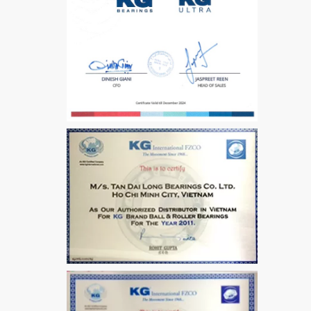
CỐT BƠM NƯỚC
12x12x26
MĂNG XÔNG H2306
Vòng Bi / Bạc Đạn Ốc
Bích 7215 B
VÒNG BI / BẠC ĐẠN
MẮT TRÂU GE12
VÒNG BI / BẠC ĐẠN
CHÀ TRÒN 51106