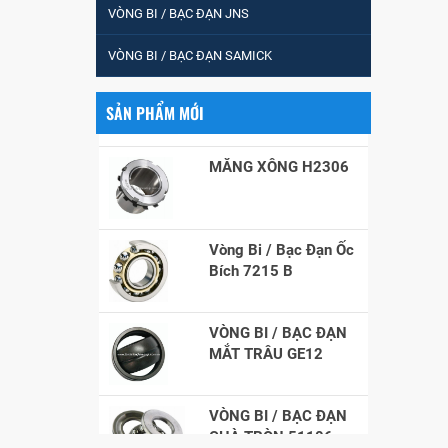
CHÀ TRÒN 51105
VÒNG BI / BẠC ĐẠN JNS
VÒNG BI / BẠC ĐẠN SAMICK
VÒNG BI / BẠC ĐẠN
CỐT BƠM NƯỚC
12x12x26
SẢN PHẨM MỚI
MĂNG XÔNG H2306
Vòng Bi / Bạc Đạn Ốc
Bích 7215 B
VÒNG BI / BẠC ĐẠN
MẮT TRÂU GE12
VÒNG BI / BẠC ĐẠN
CHÀ TRÒN 51106