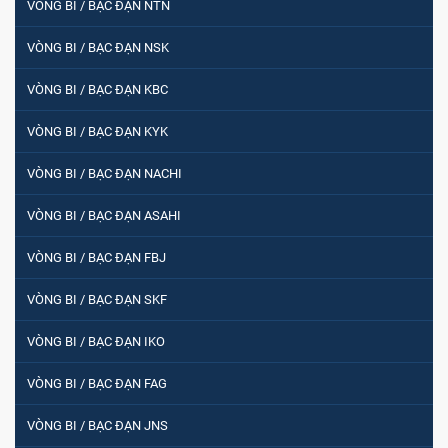
VÒNG BI / BẠC ĐẠN NTN
Vòng bi / Bạc đạn tròn : 698
VÒNG BI / BẠC ĐẠN NSK
VÒNG BI / BẠC ĐẠN KBC
VÒNG BI PHS20
VÒNG BI / BẠC ĐẠN KYK
VÒNG BI / BẠC ĐẠN NACHI
5200
VÒNG BI / BẠC ĐẠN ASAHI
VÒNG BI / BẠC ĐẠN FBJ
VÒNG BI / BẠC ĐẠN CHÀ TRÒN 51105
VÒNG BI / BẠC ĐẠN SKF
VÒNG BI / BẠC ĐẠN IKO
VÒNG BI / BẠC ĐẠN CỐT BƠM NƯỚC
VÒNG BI / BẠC ĐẠN FAG
12x12x26
VÒNG BI / BẠC ĐẠN JNS