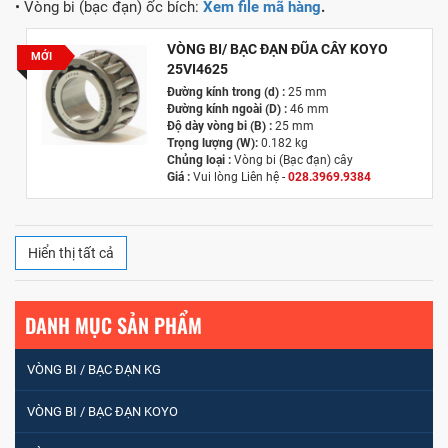
• Vòng bi (bạc đạn) ốc bích:
Xem file mã hàng
.
VÒNG BI/ BẠC ĐẠN ĐŨA CÂY KOYO
MỚI
25VI4625
Đường kính trong (d) :
25 mm
Đường kính ngoài (D) :
46 mm
Độ dày vòng bi (B) :
25 mm
Trọng lượng (W):
0.182 kg
Chủng loại :
Vòng bi (Bạc đạn) cây
Giá :
Vui lòng
Liên hệ -
028.3969.9384
Email :
info@tandailongbearings.com.vn
Hãng sản xuất : Nhật Bản
Hiển thị tất cả
DANH MỤC SẢN PHẨM
VÒNG BI / BẠC ĐẠN KG
VÒNG BI / BẠC ĐẠN NHÀO CÀ NA 24134
VÒNG BI / BẠC ĐẠN KOYO