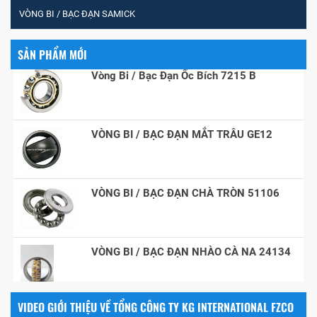
MĂNG XÔNG H2306
VÒNG BI / BẠC ĐẠN SAMICK
SẢN PHẨM MỚI
Vòng Bi / Bạc Đạn Ốc Bích 7215 B
VÒNG BI / BẠC ĐẠN MẮT TRÂU GE12
VÒNG BI / BẠC ĐẠN CHÀ TRÒN 51106
VÒNG BI / BẠC ĐẠN NHÀO CÀ NA 24134
Vòng bi / Bạc đạn tròn : 698
VIDEO GIỚI THIỆU VỀ TỔNG CÔNG TY KG INTERNATIONAL FZCO