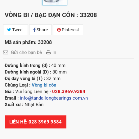
VÒNG BI / BẠC ĐẠN CÔN : 33208
Tweet
Share
Pinterest
Mã sản phẩm: 33208
Gửi cho bạn bè
In
Đường kính trong (d) :
40 mm
Đường kính ngoài (D) :
80 mm
Độ dày vòng bi (T) :
32 mm
Chủng Loại :
Vòng bi côn
Giá :
Vui lòng
Liên hệ -
028.3969.9384
Email :
info@tandailongbearings.com.vn
Xuất xứ :
Nhật Bản
LIÊN HỆ: 028 3969 9384