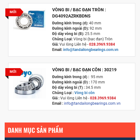
VÒNG BI / BẠC ĐẠN TRÒN :
MỚI
DG4092AZRKBDNS
Đường kính trong (d):
40 mm
Đường kính ngoài (D):
92 mm
Độ dày vòng bi (B):
25.5 mm
Chủng Loại:
Vòng bi (bạc đạn) Tròn
Giá:
Vui lòng Liên hệ -
028.3969.9384
Email:
info@tandailongbearings.com.vn
Xuất xứ:
Nhật Bản
VÒNG BI / BẠC ĐẠN CÔN : 30219
MỚI
Đường kính trong (d) :
95 mm
Đường kính ngoài (D) :
170 mm
Độ dày vòng bi (T) :
34.5 mm
Chủng Loại :
Vòng bi côn
Giá :
Vui lòng
Liên hệ -
028.3969.9384
Email :
info@tandailongbearings.com.vn
Xuất xứ :
Nhật Bản
DANH MỤC SẢN PHẨM