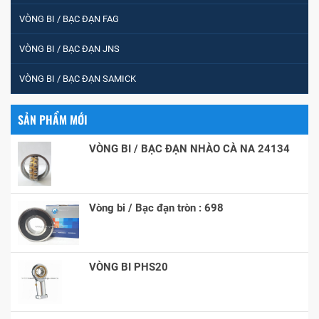
VÒNG BI / BẠC ĐẠN FAG
VÒNG BI / BẠC ĐẠN JNS
VÒNG BI / BẠC ĐẠN SAMICK
SẢN PHẨM MỚI
VÒNG BI / BẠC ĐẠN NHÀO CÀ NA 24134
Vòng bi / Bạc đạn tròn : 698
VÒNG BI PHS20