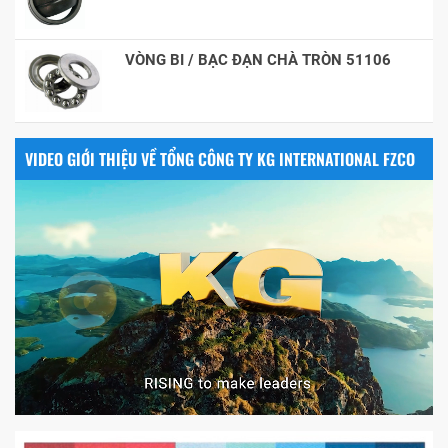
VÒNG BI / BẠC ĐẠN CHÀ TRÒN 51106
VIDEO GIỚI THIỆU VỀ TỔNG CÔNG TY KG INTERNATIONAL FZCO