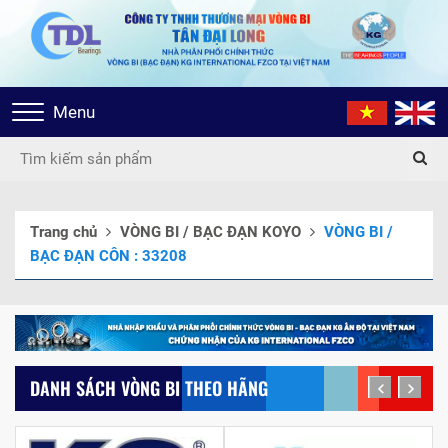
Toggle
Menu
navigation
Trang chủ
VÒNG BI / BẠC ĐẠN KOYO
VÒNG BI /
BẠC ĐẠN CÔN : 33208
DANH SÁCH VÒNG BI THEO HÃNG
prev
next