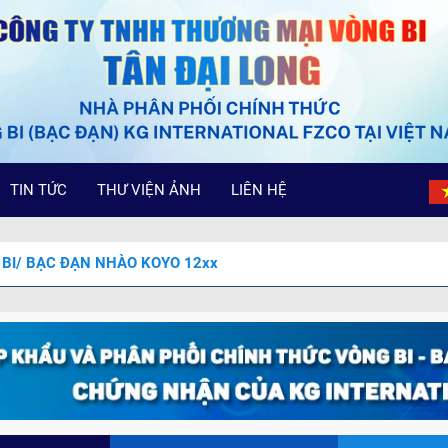
TIN TỨC
THƯ VIỆN ẢNH
LIÊN HỆ
BI/ BẠC ĐẠN NHÀO KOYO 12xx