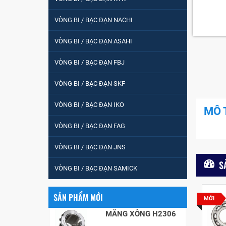
tròn : 698
VÒNG BI / BẠC ĐẠN NACHI
VÒNG BI PHS20
VÒNG BI / BẠC ĐẠN ASAHI
VÒNG BI / BẠC ĐẠN FBJ
5200
VÒNG BI / BẠC ĐẠN SKF
VÒNG BI / BẠC ĐẠN IKO
MÔ 
VÒNG BI / BẠC ĐẠN
VÒNG BI / BẠC ĐẠN FAG
CHÀ TRÒN 51105
VÒNG BI / BẠC ĐẠN JNS
VÒNG BI / BẠC ĐẠN
S
VÒNG BI / BẠC ĐẠN SAMICK
CỐT BƠM NƯỚC
12x12x26
SẢN PHẨM MỚI
MỚI
MĂNG XÔNG H2306