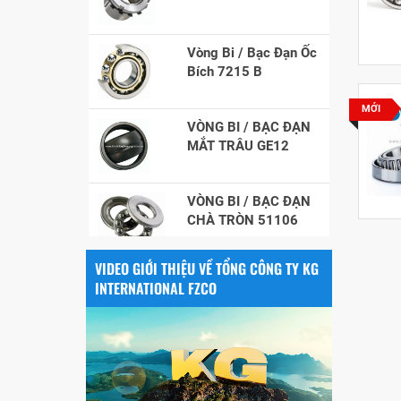
Vòng Bi / Bạc Đạn Ốc
Bích 7215 B
VÒNG BI / BẠC ĐẠN
MỚI
MẮT TRÂU GE12
VÒNG BI / BẠC ĐẠN
CHÀ TRÒN 51106
VÒNG BI / BẠC ĐẠN
VIDEO GIỚI THIỆU VỀ TỔNG CÔNG TY KG
NHÀO CÀ NA 24134
INTERNATIONAL FZCO
Vòng bi / Bạc đạn
tròn : 698