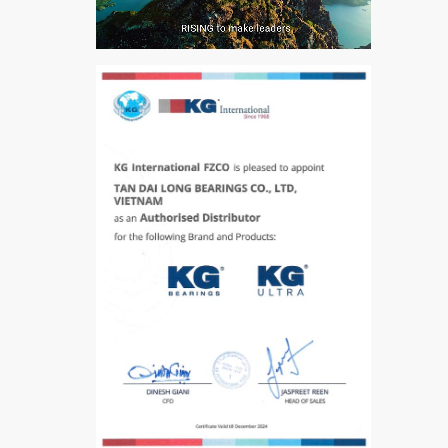
VÒNG BI PHS20
5200
VÒNG BI / BẠC ĐẠN
CHÀ TRÒN 51105
VÒNG BI / BẠC ĐẠN
CỐT BƠM NƯỚC
12x12x26
MĂNG XÔNG H2306
Vòng Bi / Bạc Đạn Ốc
Bích 7215 B