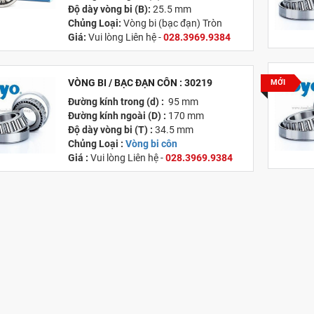
Độ dày vòng bi (B):
25.5 mm
Chủng Loại:
Vòng bi (bạc đạn) Tròn
Giá:
Vui lòng Liên hệ -
028.3969.9384
Email:
info@tandailongbearings.com.vn
Xuất xứ:
Nhật Bản
VÒNG BI / BẠC ĐẠN CÔN : 30219
MỚI
Đường kính trong (d) :
95 mm
Đường kính ngoài (D) :
170 mm
Độ dày vòng bi (T) :
34.5 mm
Chủng Loại :
Vòng bi côn
Giá :
Vui lòng
Liên hệ -
028.3969.9384
Email :
info@tandailongbearings.com.vn
Xuất xứ :
Nhật Bản