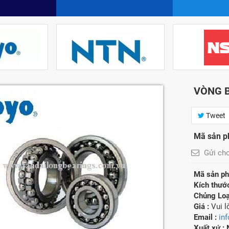
VÒNG B
Tweet
Mã sản 
Gửi ch
Mã sản ph
Kích thướ
Chủng Loạ
Giá :
Vui 
Email :
in
Xuất xứ :