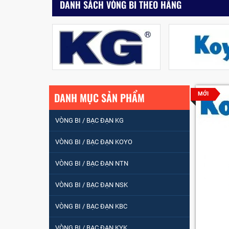
DANH SÁCH VÒNG BI THEO HÃNG
DANH MỤC SẢN PHẨM
MỚI
VÒNG BI / BẠC ĐẠN KG
VÒNG BI / BẠC ĐẠN KOYO
VÒNG BI / BẠC ĐẠN NTN
VÒNG BI / BẠC ĐẠN
VÒNG BI / BẠC ĐẠN NSK
NHÀO CÀ NA 24134
VÒNG BI / BẠC ĐẠN KBC
Vòng bi / Bạc đạn
VÒNG BI / BẠC ĐẠN KYK