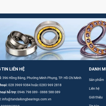
TIN LIÊN HỆ
DANH M
ỉ:
396 Hồng Bàng, Phường Minh Phụng, TP. Hồ Chí Minh
Sản phẩm
thoại:
028 3969 9384 hoặc 0283 969 2818
Liên hệ
hoại hỗ trợ:
0946 798 089
-
0
888 588 089
Giới thiệu
l:
info@tandailongbearings.com.vn
Tin tức