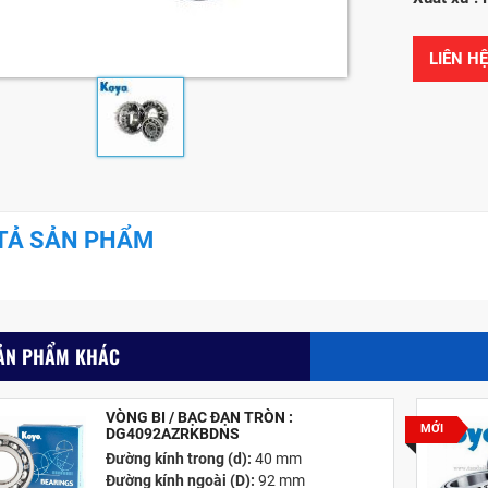
LIÊN H
TẢ SẢN PHẨM
ẢN PHẨM KHÁC
VÒNG BI / BẠC ĐẠN TRÒN :
MỚI
DG4092AZRKBDNS
Đường kính trong (d):
40 mm
Đường kính ngoài (D):
92 mm