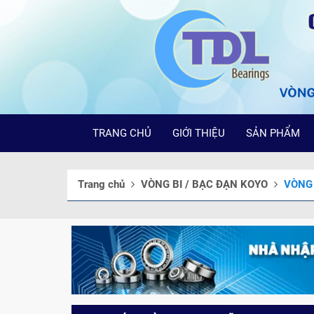
TRANG CHỦ
GIỚI THIỆU
SẢN PHẨM
Trang chủ
VÒNG BI / BẠC ĐẠN KOYO
VÒNG 