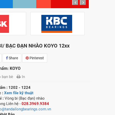
prev
next
I/ BẠC ĐẠN NHÀO KOYO 12xx
Share
Pinterest
phẩm: KOYO
o bạn bè
In
ẩm : 1202 - 1224
c :
Xem file kỹ thuật
i :
Vòng bi (Bạc đạn) nhào
lòng
Liên hệ -
028.3969.9384
fo@tandailongbearings.com.vn
 Nhật Bản