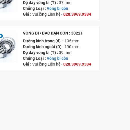
Độ dày vòng bi (T) :
37 mm
Chủng Loại :
Vòng bi côn
Giá :
Vui lòng
Liên hệ -
028.3969.9384
Email :
info@tandailongbearings.com.vn
Xuất xứ :
Nhật Bản
VÒNG BI / BẠC ĐẠN CÔN : 30221
MỚI
Đường kính trong (d) :
105 mm
Đường kính ngoài (D) :
190 mm
Độ dày vòng bi (T) :
39 mm
Chủng Loại :
Vòng bi côn
Giá :
Vui lòng
Liên hệ -
028.3969.9384
Email :
info@tandailongbearings.com.vn
Xuất xứ :
Nhật Bản