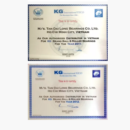
VÒNG BI / BẠC ĐẠN
MẮT TRÂU GE12
VÒNG BI / BẠC ĐẠN
CHÀ TRÒN 51106