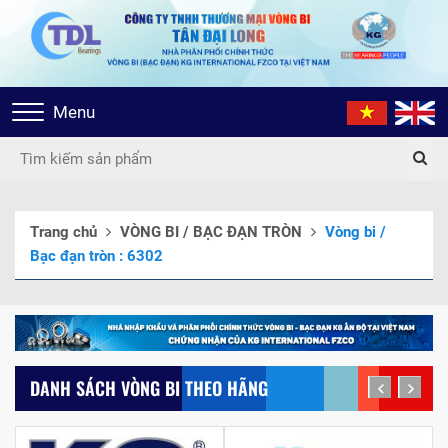
Toggle
Menu
navigation
Trang chủ
VÒNG BI / BẠC ĐẠN TRÒN
Vòng bi /
Bạc đạn tròn : 6302
DANH SÁCH VÒNG BI THEO HÃNG
prev
next