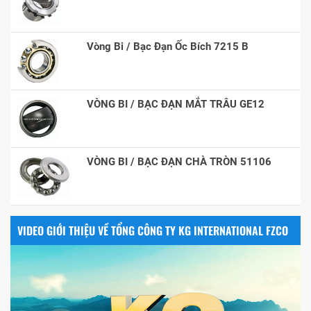
Vòng Bi / Bạc Đạn Ốc Bích 7215 B
VÒNG BI / BẠC ĐẠN MẮT TRÂU GE12
VÒNG BI / BẠC ĐẠN CHÀ TRÒN 51106
VIDEO GIỚI THIỆU VỀ TỔNG CÔNG TY KG INTERNATIONAL FZCO