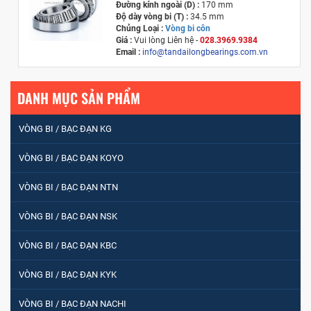
Đường kính ngoài (D) :
170 mm
Độ dày vòng bi (T) :
34.5 mm
Chủng Loại :
Vòng bi côn
Giá :
Vui lòng
Liên hệ -
028.3969.9384
Email :
info@tandailongbearings.com.vn
Xuất xứ :
Nhật Bản
DANH MỤC SẢN PHẨM
VÒNG BI / BẠC ĐẠN KG
VÒNG BI / BẠC ĐẠN KOYO
VÒNG BI / BẠC ĐẠN NTN
VÒNG BI / BẠC ĐẠN NSK
VÒNG BI / BẠC ĐẠN KBC
VÒNG BI / BẠC ĐẠN KYK
VÒNG BI / BẠC ĐẠN NACHI