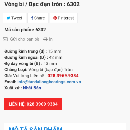
Vòng bi / Bạc đạn tròn : 6302
Tweet
Share
Pinterest
Mã sản phẩm: 6302
Gửi cho bạn bè
In
Đường kính trong (d) :
15 mm
Đường kính ngoài (D) :
42 mm
Độ dày vòng bi (B) :
13 mm
Chủng Loại:
Vòng bi (bạc đạn) Tròn
Giá:
Vui lòng Liên hệ -
028.3969.9384
Email:
info@tandailongbearings.com.vn
Xuất xứ
:
Nhật Bản
LIÊN HỆ: 028 3969 9384
MÔ TẢ SẢN PHẨM