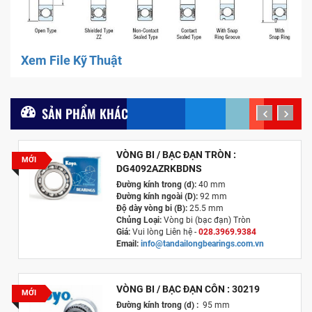
Xem File Kỹ Thuật
SẢN PHẨM KHÁC
prev
next
VÒNG BI / BẠC ĐẠN TRÒN :
MỚI
DG4092AZRKBDNS
Đường kính trong (d):
40 mm
Đường kính ngoài (D):
92 mm
Độ dày vòng bi (B):
25.5 mm
Chủng Loại:
Vòng bi (bạc đạn) Tròn
Giá:
Vui lòng Liên hệ -
028.3969.9384
Email:
info@tandailongbearings.com.vn
Xuất xứ:
Nhật Bản
VÒNG BI / BẠC ĐẠN CÔN : 30219
MỚI
Đường kính trong (d) :
95 mm