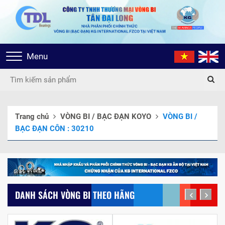
Toggle
Menu
navigation
Trang chủ
VÒNG BI / BẠC ĐẠN KOYO
VÒNG BI /
BẠC ĐẠN CÔN : 30210
DANH SÁCH VÒNG BI THEO HÃNG
prev
next