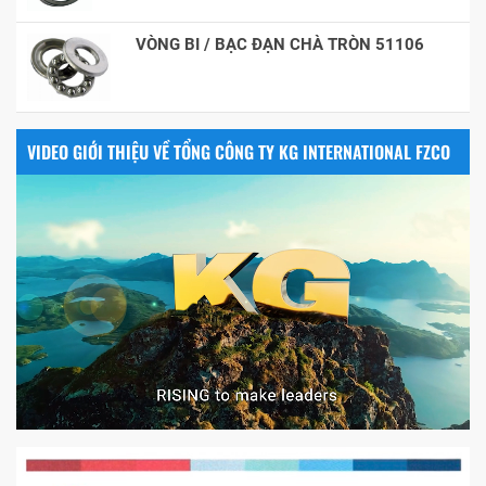
VÒNG BI / BẠC ĐẠN CHÀ TRÒN 51106
VIDEO GIỚI THIỆU VỀ TỔNG CÔNG TY KG INTERNATIONAL FZCO