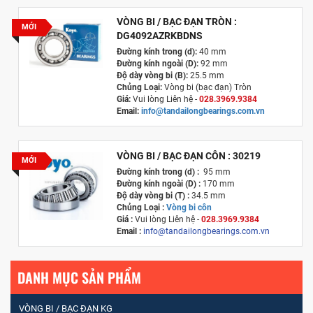
VÒNG BI / BẠC ĐẠN TRÒN :
MỚI
DG4092AZRKBDNS
Đường kính trong (d):
40 mm
Đường kính ngoài (D):
92 mm
Độ dày vòng bi (B):
25.5 mm
Chủng Loại:
Vòng bi (bạc đạn) Tròn
Giá:
Vui lòng Liên hệ -
028.3969.9384
Email:
info@tandailongbearings.com.vn
Xuất xứ:
Nhật Bản
VÒNG BI / BẠC ĐẠN CÔN : 30219
MỚI
Đường kính trong (d) :
95 mm
Đường kính ngoài (D) :
170 mm
Độ dày vòng bi (T) :
34.5 mm
Chủng Loại :
Vòng bi côn
Giá :
Vui lòng
Liên hệ -
028.3969.9384
Email :
info@tandailongbearings.com.vn
Xuất xứ :
Nhật Bản
DANH MỤC SẢN PHẨM
VÒNG BI / BẠC ĐẠN KG