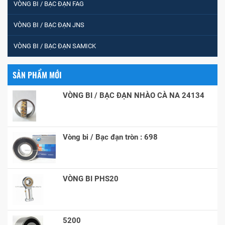
VÒNG BI / BẠC ĐẠN FAG
VÒNG BI / BẠC ĐẠN JNS
VÒNG BI / BẠC ĐẠN SAMICK
SẢN PHẨM MỚI
VÒNG BI / BẠC ĐẠN NHÀO CÀ NA 24134
Vòng bi / Bạc đạn tròn : 698
VÒNG BI PHS20
5200