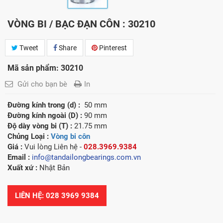
VÒNG BI / BẠC ĐẠN CÔN : 30210
Tweet
Share
Pinterest
Mã sản phẩm: 30210
Gửi cho bạn bè
In
Đường kính trong (d) :
50 mm
Đường kính ngoài (D) :
90 mm
Độ dày vòng bi (T) :
21.75 mm
Chủng Loại :
Vòng bi côn
Giá :
Vui lòng
Liên hệ -
028.3969.9384
Email :
info@tandailongbearings.com.vn
Xuất xứ :
Nhật Bản
LIÊN HỆ: 028 3969 9384