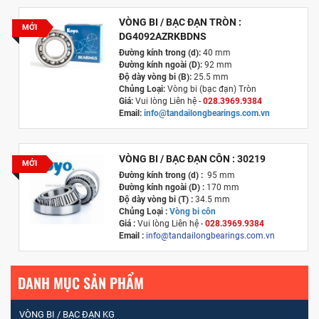
VÒNG BI / BẠC ĐẠN TRÒN :
MỚI
DG4092AZRKBDNS
Đường kính trong (d):
40 mm
Đường kính ngoài (D):
92 mm
Độ dày vòng bi (B):
25.5 mm
Chủng Loại:
Vòng bi (bạc đạn) Tròn
Giá:
Vui lòng Liên hệ -
028.3969.9384
Email:
info@tandailongbearings.com.vn
Xuất xứ:
Nhật Bản
VÒNG BI / BẠC ĐẠN CÔN : 30219
MỚI
Đường kính trong (d) :
95 mm
Đường kính ngoài (D) :
170 mm
Độ dày vòng bi (T) :
34.5 mm
Chủng Loại :
Vòng bi côn
Giá :
Vui lòng
Liên hệ -
028.3969.9384
Email :
info@tandailongbearings.com.vn
Xuất xứ :
Nhật Bản
DANH MỤC SẢN PHẨM
VÒNG BI / BẠC ĐẠN KG