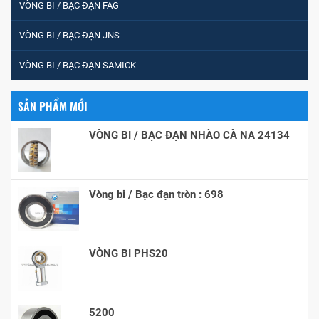
VÒNG BI / BẠC ĐẠN FAG
VÒNG BI / BẠC ĐẠN JNS
VÒNG BI / BẠC ĐẠN SAMICK
SẢN PHẨM MỚI
VÒNG BI / BẠC ĐẠN NHÀO CÀ NA 24134
Vòng bi / Bạc đạn tròn : 698
VÒNG BI PHS20
5200