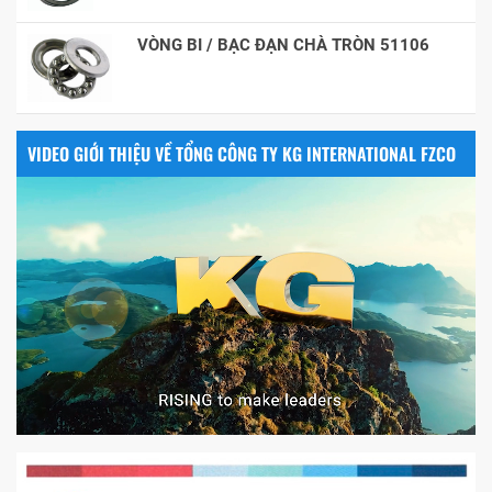
VÒNG BI / BẠC ĐẠN CHÀ TRÒN 51106
VIDEO GIỚI THIỆU VỀ TỔNG CÔNG TY KG INTERNATIONAL FZCO