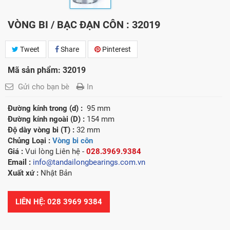
VÒNG BI / BẠC ĐẠN CÔN : 32019
Tweet
Share
Pinterest
Mã sản phẩm: 32019
Gửi cho bạn bè
In
Đường kính trong (d) :
95 mm
Đường kính ngoài (D) :
154 mm
Độ dày vòng bi (T) :
32 mm
Chủng Loại :
Vòng bi côn
Giá :
Vui lòng
Liên hệ -
028.3969.9384
Email :
info@tandailongbearings.com.vn
Xuất xứ :
Nhật Bản
LIÊN HỆ: 028 3969 9384