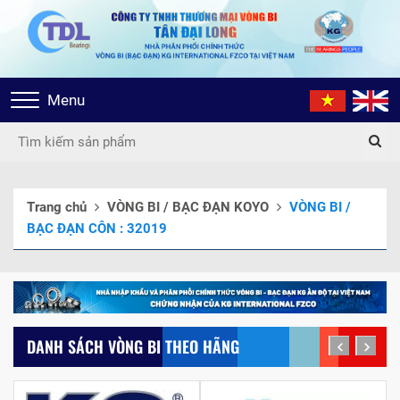
Toggle
Menu
navigation
Trang chủ
VÒNG BI / BẠC ĐẠN KOYO
VÒNG BI /
BẠC ĐẠN CÔN : 32019
DANH SÁCH VÒNG BI THEO HÃNG
prev
next