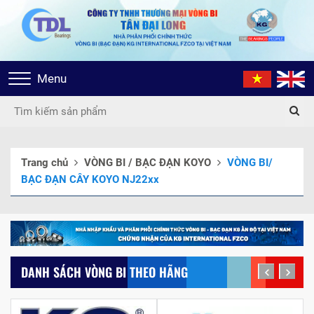
Toggle
Menu
navigation
Trang chủ
VÒNG BI / BẠC ĐẠN KOYO
VÒNG BI/
BẠC ĐẠN CÂY KOYO NJ22xx
DANH SÁCH VÒNG BI THEO HÃNG
prev
next