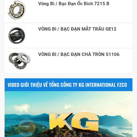
Vòng Bi / Bạc Đạn Ốc Bích 7215 B
VÒNG BI / BẠC ĐẠN MẮT TRÂU GE12
VÒNG BI / BẠC ĐẠN CHÀ TRÒN 51106
VIDEO GIỚI THIỆU VỀ TỔNG CÔNG TY KG INTERNATIONAL FZCO