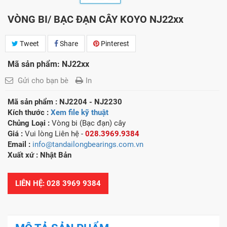
VÒNG BI/ BẠC ĐẠN CÂY KOYO NJ22xx
Tweet
Share
Pinterest
Mã sản phẩm: NJ22xx
Gửi cho bạn bè
In
Mã sản phẩm : NJ2204 - NJ2230
Kích thước :
Xem file kỹ thuật
Chủng Loại :
Vòng bi (Bạc đạn) cây
Giá :
Vui lòng
Liên hệ -
028.3969.9384
Email :
info@tandailongbearings.com.vn
Xuất xứ : Nhật Bản
LIÊN HỆ: 028 3969 9384