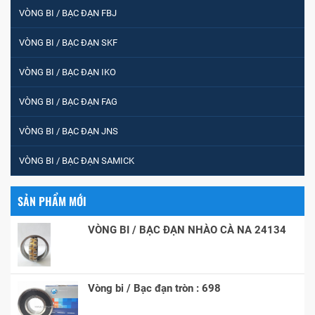
VÒNG BI / BẠC ĐẠN FBJ
VÒNG BI / BẠC ĐẠN SKF
VÒNG BI / BẠC ĐẠN IKO
VÒNG BI / BẠC ĐẠN FAG
VÒNG BI / BẠC ĐẠN JNS
VÒNG BI / BẠC ĐẠN SAMICK
SẢN PHẨM MỚI
VÒNG BI / BẠC ĐẠN NHÀO CÀ NA 24134
Vòng bi / Bạc đạn tròn : 698