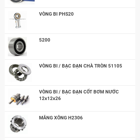
VÒNG BI PHS20
5200
VÒNG BI / BẠC ĐẠN CHÀ TRÒN 51105
VÒNG BI / BẠC ĐẠN CỐT BƠM NƯỚC
12x12x26
MĂNG XÔNG H2306