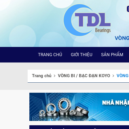
TRANG CHỦ
GIỚI THIỆU
SẢN PHẨM
Trang chủ
VÒNG BI / BẠC ĐẠN KOYO
VÒNG 