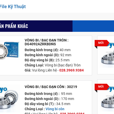
ile Kỹ Thuật
ẢN PHẨM KHÁC
VÒNG BI / BẠC ĐẠN TRÒN :
MỚI
DG4092AZRKBDNS
Đường kính trong (d):
40 mm
Đường kính ngoài (D):
92 mm
Độ dày vòng bi (B):
25.5 mm
Chủng Loại:
Vòng bi (bạc đạn) Tròn
Giá:
Vui lòng Liên hệ -
028.3969.9384
Email:
info@tandailongbearings.com.vn
Xuất xứ:
Nhật Bản
VÒNG BI / BẠC ĐẠN CÔN : 30219
MỚI
Đường kính trong (d) :
95 mm
Đường kính ngoài (D) :
170 mm
Độ dày vòng bi (T) :
34.5 mm
Chủng Loại :
Vòng bi côn
Giá :
Vui lòng
Liên hệ -
028.3969.9384