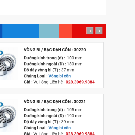
prev
next
VÒNG BI / BẠC ĐẠN CÔN : 30220
MỚI
Đường kính trong (d) :
100 mm
Đường kính ngoài (D) :
180 mm
Độ dày vòng bi (T) :
37 mm
Chủng Loại :
Vòng bi côn
Giá :
Vui lòng
Liên hệ -
028.3969.9384
Email :
info@tandailongbearings.com.vn
Xuất xứ :
Nhật Bản
VÒNG BI / BẠC ĐẠN CÔN : 30221
MỚI
Đường kính trong (d) :
105 mm
Đường kính ngoài (D) :
190 mm
Độ dày vòng bi (T) :
39 mm
Chủng Loại :
Vòng bi côn
Giá :
Vui lòng
Liên hệ -
028.3969.9384