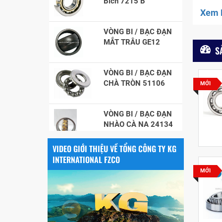
Xem F
VÒNG BI / BẠC ĐẠN
MẮT TRÂU GE12
S
VÒNG BI / BẠC ĐẠN
CHÀ TRÒN 51106
MỚI
VÒNG BI / BẠC ĐẠN
NHÀO CÀ NA 24134
Vòng bi / Bạc đạn
VIDEO GIỚI THIỆU VỀ TỔNG CÔNG TY KG
tròn : 698
INTERNATIONAL FZCO
MỚI
VÒNG BI PHS20