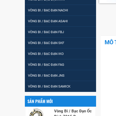
VÒNG BI / BẠC ĐẠN NACHI
5200
VÒNG BI / BẠC ĐẠN ASAHI
VÒNG BI / BẠC ĐẠN FBJ
VÒNG BI / BẠC ĐẠN
MÔ 
VÒNG BI / BẠC ĐẠN SKF
CHÀ TRÒN 51105
VÒNG BI / BẠC ĐẠN IKO
VÒNG BI / BẠC ĐẠN
VÒNG BI / BẠC ĐẠN FAG
CỐT BƠM NƯỚC
12x12x26
VÒNG BI / BẠC ĐẠN JNS
MĂNG XÔNG H2306
VÒNG BI / BẠC ĐẠN SAMICK
SẢN PHẨM MỚI
Vòng Bi / Bạc Đạn Ốc
Bích 7215 B