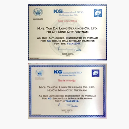
VÒNG BI / BẠC ĐẠN
CHÀ TRÒN 51106