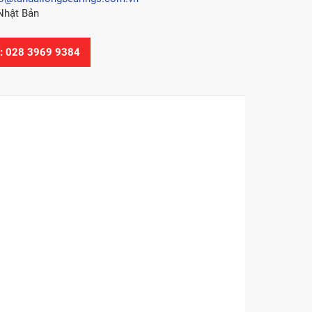
Nhật Bản
Ệ: 028 3969 9384