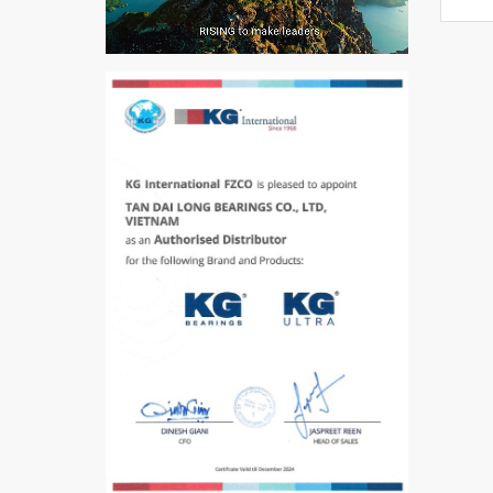
5200
VÒNG BI / BẠC ĐẠN
CHÀ TRÒN 51105
VÒNG BI / BẠC ĐẠN
CỐT BƠM NƯỚC
12x12x26
MĂNG XÔNG H2306
Vòng Bi / Bạc Đạn Ốc
Bích 7215 B
VÒNG BI / BẠC ĐẠN
MẮT TRÂU GE12