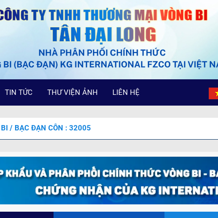
TIN TỨC
THƯ VIỆN ẢNH
LIÊN HỆ
BI / BẠC ĐẠN CÔN : 32005