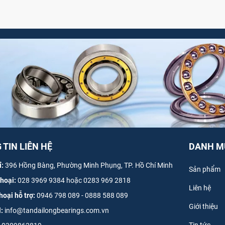
TIN LIÊN HỆ
DANH M
ỉ:
396 Hồng Bàng, Phường Minh Phụng, TP. Hồ Chí Minh
Sản phẩm
thoại:
028 3969 9384 hoặc 0283 969 2818
Liên hệ
hoại hỗ trợ:
0946 798 089
-
0
888 588 089
Giới thiệu
l:
info@tandailongbearings.com.vn
Tin tức