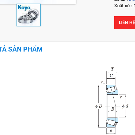
Xuất xứ :
LIÊN H
TẢ SẢN PHẨM