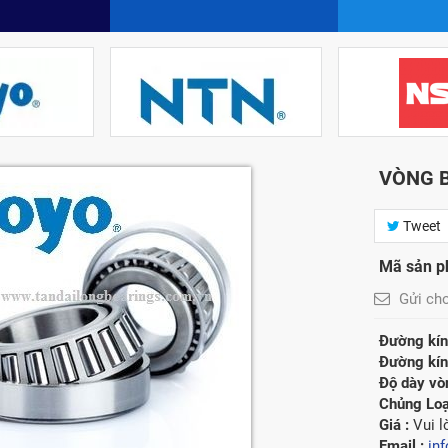
VÒNG B
Tweet
Mã sản p
Gửi ch
Đường kính
Đường kính
Độ dày vòn
Chủng Loạ
Giá :
Vui 
Email :
in