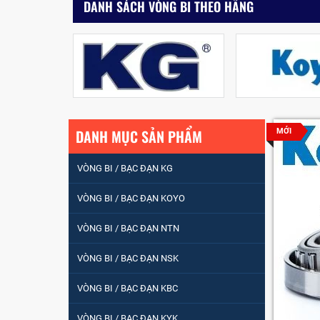
DANH SÁCH VÒNG BI THEO HÃNG
DANH MỤC SẢN PHẨM
MỚI
VÒNG BI / BẠC ĐẠN KG
VÒNG BI / BẠC ĐẠN
VÒNG BI / BẠC ĐẠN KOYO
NHÀO CÀ NA 24134
VÒNG BI / BẠC ĐẠN NTN
Vòng bi / Bạc đạn
VÒNG BI / BẠC ĐẠN NSK
tròn : 698
VÒNG BI / BẠC ĐẠN KBC
VÒNG BI PHS20
VÒNG BI / BẠC ĐẠN KYK