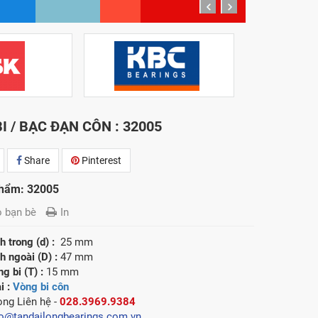
prev
next
I / BẠC ĐẠN CÔN : 32005
Share
Pinterest
hẩm: 32005
o bạn bè
In
 trong (d) :
25 mm
 ngoài (D) :
47 mm
g bi (T) :
15 mm
i :
Vòng bi côn
lòng
Liên hệ -
028.3969.9384
fo@tandailongbearings.com.vn