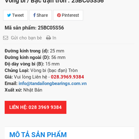
Vòng bi / Bạc đạn tròn : 25BC05S56
Tweet
Share
Pinterest
Mã sản phẩm: 25BC05S56
Gửi cho bạn bè
In
Đường kính trong (d):
25 mm
Đường kính ngoài (D):
56 mm
Độ dày vòng bi (B):
15 mm
Chủng Loại:
Vòng bi (bạc đạn) Tròn
Giá:
Vui lòng Liên hệ -
028.3969.9384
Email:
info@tandailongbearings.com.vn
Xuất xứ:
Nhật Bản
LIÊN HỆ: 028 3969 9384
MÔ TẢ SẢN PHẨM