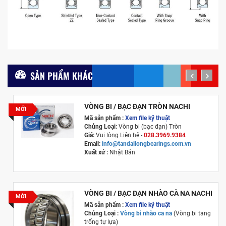
SẢN PHẨM KHÁC
prev
next
VÒNG BI / BẠC ĐẠN TRÒN NACHI
MỚI
Mã sản phẩm :
Xem file kỹ thuật
Chủng Loại:
Vòng bi (bạc đạn) Tròn
Giá:
Vui lòng Liên hệ -
028.3969.9384
Email:
info@tandailongbearings.com.vn
Xuất xứ
:
Nhật Bản
VÒNG BI / BẠC ĐẠN NHÀO CÀ NA NACHI
MỚI
Mã sản phẩm :
Xem file kỹ thuật
Chủng Loại :
Vòng bi nhào ca na
(Vòng bi tang
trống tự lựa)