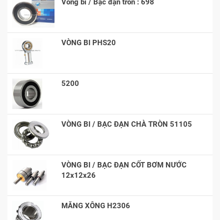
Vòng bi / Bạc đạn tròn : 698
VÒNG BI PHS20
5200
VÒNG BI / BẠC ĐẠN CHÀ TRÒN 51105
VÒNG BI / BẠC ĐẠN CỐT BƠM NƯỚC
12x12x26
MĂNG XÔNG H2306