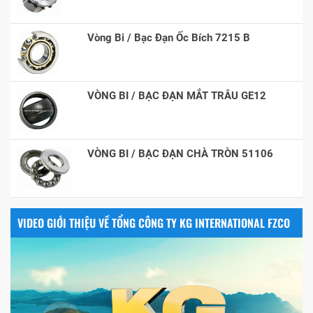
Vòng Bi / Bạc Đạn Ốc Bích 7215 B
VÒNG BI / BẠC ĐẠN MẮT TRÂU GE12
VÒNG BI / BẠC ĐẠN CHÀ TRÒN 51106
VIDEO GIỚI THIỆU VỀ TỔNG CÔNG TY KG INTERNATIONAL FZCO