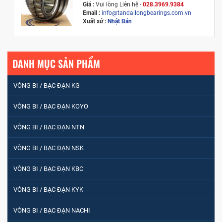
Giá :
Vui lòng
Liên hệ -
028.3969.9384
Email :
info@tandailongbearings.com.vn
Xuất xứ :
Nhật Bản
DANH MỤC SẢN PHẨM
VÒNG BI / BẠC ĐẠN KG
VÒNG BI / BẠC ĐẠN KOYO
VÒNG BI / BẠC ĐẠN NTN
VÒNG BI / BẠC ĐẠN NSK
VÒNG BI / BẠC ĐẠN KBC
VÒNG BI / BẠC ĐẠN KYK
VÒNG BI / BẠC ĐẠN NACHI