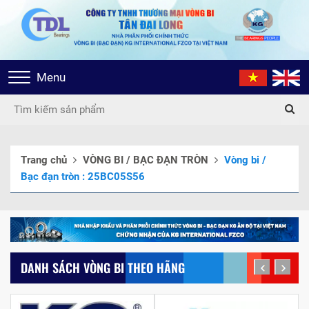
Toggle
Menu
navigation
Trang chủ
VÒNG BI / BẠC ĐẠN TRÒN
Vòng bi /
Bạc đạn tròn : 25BC05S56
DANH SÁCH VÒNG BI THEO HÃNG
prev
next