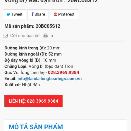
Vòng bi / Bạc đạn tròn : 20BC05S12
Tweet
Share
Pinterest
Mã sản phẩm: 20BC05S12
Gửi cho bạn bè
In
Đường kính trong (d):
20 mm
Đường kính ngoài (D):
52 mm
Độ dày vòng bi (B):
10 mm
Chủng Loại:
Vòng bi (bạc đạn) Tròn
Giá:
Vui lòng Liên hệ -
028.3969.9384
Email:
info@tandailongbearings.com.vn
Xuất xứ:
Nhật Bản
LIÊN HỆ: 028 3969 9384
MÔ TẢ SẢN PHẨM