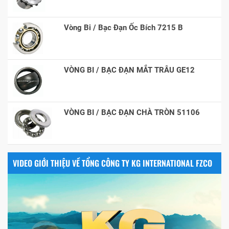
Vòng Bi / Bạc Đạn Ốc Bích 7215 B
VÒNG BI / BẠC ĐẠN MẮT TRÂU GE12
VÒNG BI / BẠC ĐẠN CHÀ TRÒN 51106
VIDEO GIỚI THIỆU VỀ TỔNG CÔNG TY KG INTERNATIONAL FZCO