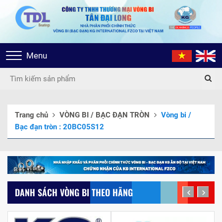
Toggle
Menu
navigation
Trang chủ
VÒNG BI / BẠC ĐẠN TRÒN
Vòng bi /
Bạc đạn tròn : 20BC05S12
DANH SÁCH VÒNG BI THEO HÃNG
prev
next