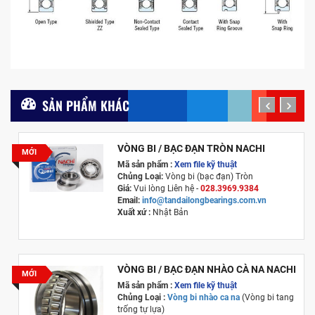
SẢN PHẨM KHÁC
prev
next
VÒNG BI / BẠC ĐẠN TRÒN NACHI
MỚI
Mã sản phẩm :
Xem file kỹ thuật
Chủng Loại:
Vòng bi (bạc đạn) Tròn
Giá:
Vui lòng Liên hệ -
028.3969.9384
Email:
info@tandailongbearings.com.vn
Xuất xứ
:
Nhật Bản
VÒNG BI / BẠC ĐẠN NHÀO CÀ NA NACHI
MỚI
Mã sản phẩm :
Xem file kỹ thuật
Chủng Loại :
Vòng bi nhào ca na
(Vòng bi tang
trống tự lựa)