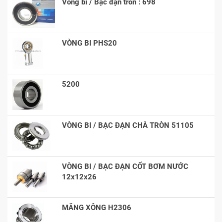
Vòng bi / Bạc đạn tròn : 698
VÒNG BI PHS20
5200
VÒNG BI / BẠC ĐẠN CHÀ TRÒN 51105
VÒNG BI / BẠC ĐẠN CỐT BƠM NƯỚC
12x12x26
MĂNG XÔNG H2306