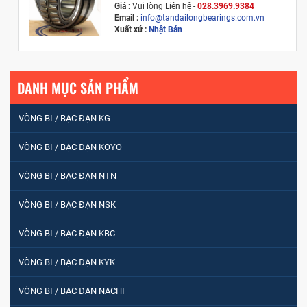
Giá :
Vui lòng
Liên hệ -
028.3969.9384
Email :
info@tandailongbearings.com.vn
Xuất xứ :
Nhật Bản
DANH MỤC SẢN PHẨM
VÒNG BI / BẠC ĐẠN KG
VÒNG BI / BẠC ĐẠN KOYO
VÒNG BI / BẠC ĐẠN NTN
VÒNG BI / BẠC ĐẠN NSK
VÒNG BI / BẠC ĐẠN KBC
VÒNG BI / BẠC ĐẠN KYK
VÒNG BI / BẠC ĐẠN NACHI