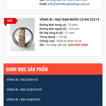
Giá:
Vui lòng Liên hệ - 028.3969.9384
Email:
info@tandailongbearings.com.vn
Hãng Sản Xuất :
KG International FZCO
VÒNG BI / BẠC ĐẠN NHÀO CÀ NA 22214
MỚI
Đường kính trong (d) :
70 mm
Đường kính ngoài (D) :
125 mm
Độ dày vòng bi (B) :
31 mm
Trọng lượng :
1.55 kg
Chủng Loại :
Vòng bi nhào cà na
Giá :
Vui lòng
Liên hệ -
028.3969.9384
Email :
info@tandailongbearings.com.vn
Hãng Sản Xuất :
KG International FZCO
DANH MỤC SẢN PHẨM
VÒNG BI / BẠC ĐẠN KG
VÒNG BI / BẠC ĐẠN KOYO
VÒNG BI / BẠC ĐẠN NTN