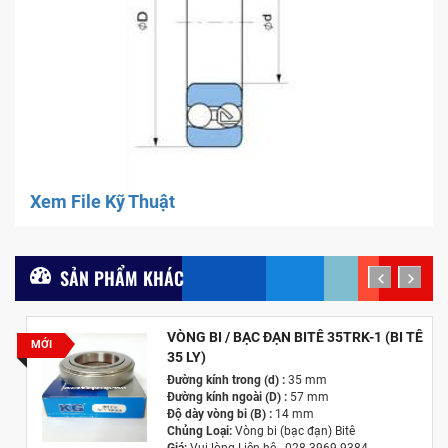
Xem File Kỹ Thuật
SẢN PHẨM KHÁC
prev
next
VÒNG BI / BẠC ĐẠN BITÊ 35TRK-1 (BI TÊ
MỚI
35 LY)
Đường kính trong (d) :
35 mm
Đường kính ngoài (D) :
57 mm
Độ dày vòng bi (B) :
14 mm
Chủng Loại:
Vòng bi (bạc đạn) Bitê