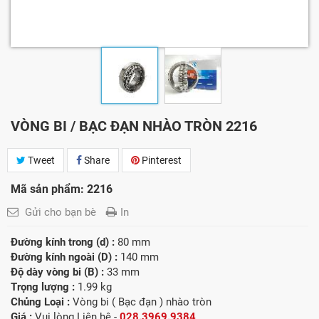
VÒNG BI / BẠC ĐẠN NHÀO TRÒN 2216
Tweet
Share
Pinterest
Mã sản phẩm: 2216
Gửi cho bạn bè
In
Đường kính trong (d) :
80 mm
Đường kính ngoài (D) :
140 mm
Độ dày vòng bi (B) :
33 mm
Trọng lượng :
1.99 kg
Chủng Loại :
Vòng bi ( Bạc đạn ) nhào tròn
Giá :
Vui lòng
Liên hệ -
028.3969.9384