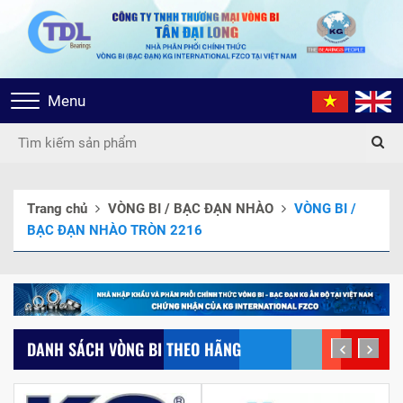
Toggle
Menu
navigation
Trang chủ
VÒNG BI / BẠC ĐẠN NHÀO
VÒNG BI /
BẠC ĐẠN NHÀO TRÒN 2216
DANH SÁCH VÒNG BI THEO HÃNG
prev
next