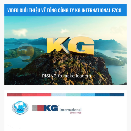
VIDEO GIỚI THIỆU VỀ TỔNG CÔNG TY KG INTERNATIONAL FZCO