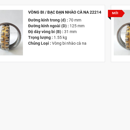
Hãng Sản Xuất :
KG International FZCO
VÒNG BI / BẠC ĐẠN NHÀO CÀ NA 22214
MỚI
Đường kính trong (d) :
70 mm
Đường kính ngoài (D) :
125 mm
Độ dày vòng bi (B) :
31 mm
Trọng lượng :
1.55 kg
Chủng Loại :
Vòng bi nhào cà na
Giá :
Vui lòng
Liên hệ -
028.3969.9384
Email :
info@tandailongbearings.com.vn
Hãng Sản Xuất :
KG International FZCO