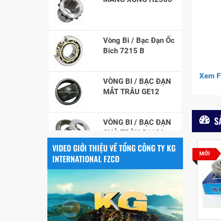
Vòng Bi / Bạc Đạn Ốc
Bích 7215 B
VÒNG BI / BẠC ĐẠN
Xem Fi
MẮT TRÂU GE12
VÒNG BI / BẠC ĐẠN
S
CHÀ TRÒN 51106
VIDEO GIỚI THIỆU VỀ TỔNG CÔNG TY KG
VÒNG BI / BẠC ĐẠN
MỚI
INTERNATIONAL FZCO
NHÀO CÀ NA 24134
Vòng bi / Bạc đạn
tròn : 698