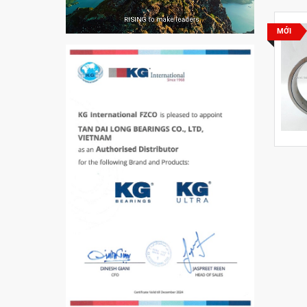
VÒNG BI PHS20
MỚI
5200
VÒNG BI / BẠC ĐẠN
CHÀ TRÒN 51105
VÒNG BI / BẠC ĐẠN
CỐT BƠM NƯỚC
12x12x26
MĂNG XÔNG H2306
Vòng Bi / Bạc Đạn Ốc