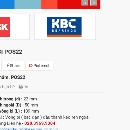
prev
next
I POS22
Share
Pinterest
phẩm: POS22
o bạn bè
In
 trong (d) :
22 mm
h ngoài (D) :
50 mm
vòng bi (L) :
109 mm
i :
Vòng bi ( bạc đạn ) đầu thanh kéo ren ngoài
lòng
Liên hệ -
028.3969.9384
fo@tandailongbearings.com.vn