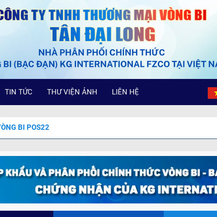
TIN TỨC
THƯ VIỆN ẢNH
LIÊN HỆ
VÒNG BI POS22