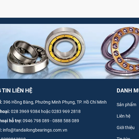
TIN LIÊN HỆ
DANH M
ỉ:
396 Hồng Bàng, Phường Minh Phụng, TP. Hồ Chí Minh
Sản phẩm
thoại:
028 3969 9384 hoặc 0283 969 2818
Liên hệ
hoại hỗ trợ:
0946 798 089
-
0
888 588 089
Giới thiệu
l:
info@tandailongbearings.com.vn
Tin tức