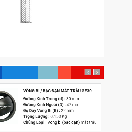
prev
next
VÒNG BI / BẠC ĐẠN MẮT TRÂU GE30
MỚI
Đường Kính Trong (d) :
30 mm
Đường Kính Ngoài (D) :
47 mm
Độ Dày Vòng Bi (B) :
22 mm
Trọng Lượng :
0.153 Kg
Chủng Loại :
Vòng bi
(
bạc đạn
)
mắt trâu
Giá :
Vui lòng
Liên hệ -
028.3969.9384