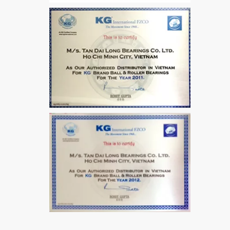
Bích 7215 B
VÒNG BI / BẠC ĐẠN
MẮT TRÂU GE12
VÒNG BI / BẠC ĐẠN
CHÀ TRÒN 51106