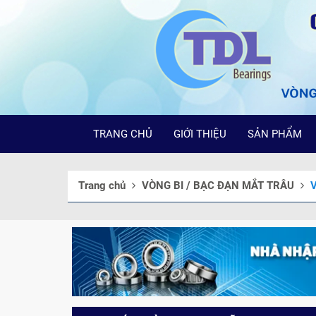
TRANG CHỦ
GIỚI THIỆU
SẢN PHẨM
Trang chủ
VÒNG BI / BẠC ĐẠN MẮT TRÂU