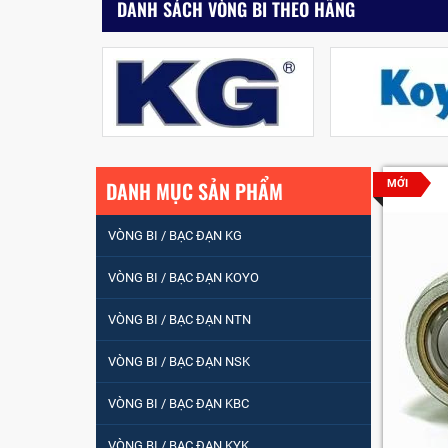
DANH SÁCH VÒNG BI THEO HÃNG
DANH MỤC SẢN PHẨM
MỚI
VÒNG BI / BẠC ĐẠN KG
VÒNG BI / BẠC ĐẠN KOYO
VÒNG BI / BẠC ĐẠN NTN
VÒNG BI / BẠC ĐẠN NSK
VÒNG BI / BẠC ĐẠN
NHÀO CÀ NA 24134
VÒNG BI / BẠC ĐẠN KBC
VÒNG BI / BẠC ĐẠN KYK