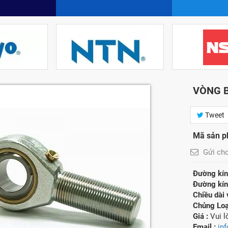
VÒNG B
Tweet
Mã sản 
Gửi ch
Đường kính
Đường kín
Chiều dài 
Chủng Loạ
Giá :
Vui 
Email :
in