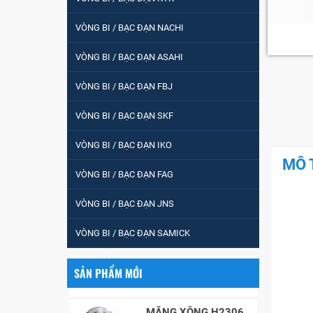
Vòng bi / Bạc đạn
tròn : 698
VÒNG BI / BẠC ĐẠN NACHI
VÒNG BI / BẠC ĐẠN ASAHI
VÒNG BI PHS20
VÒNG BI / BẠC ĐẠN FBJ
VÒNG BI / BẠC ĐẠN SKF
5200
VÒNG BI / BẠC ĐẠN IKO
MÔ 
VÒNG BI / BẠC ĐẠN FAG
VÒNG BI / BẠC ĐẠN
CHÀ TRÒN 51105
VÒNG BI / BẠC ĐẠN JNS
VÒNG BI / BẠC ĐẠN SAMICK
VÒNG BI / BẠC ĐẠN
CỐT BƠM NƯỚC
12x12x26
SẢN PHẨM MỚI
MĂNG XÔNG H2306