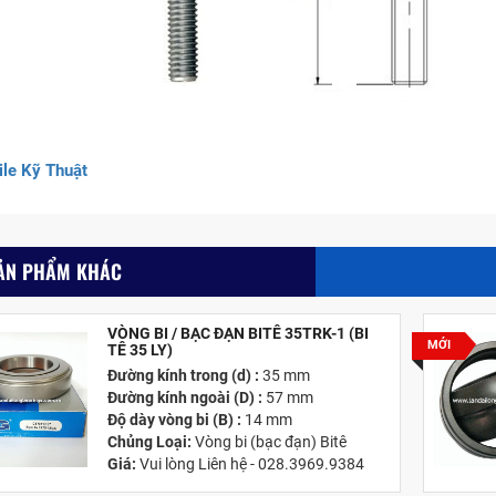
le Kỹ Thuật
ẢN PHẨM KHÁC
VÒNG BI / BẠC ĐẠN BITÊ 35TRK-1 (BI
MỚI
TÊ 35 LY)
Đường kính trong (d) :
35 mm
Đường kính ngoài (D) :
57 mm
Độ dày vòng bi (B) :
14 mm
Chủng Loại:
Vòng bi (bạc đạn) Bitê
Giá:
Vui lòng Liên hệ - 028.3969.9384
Email:
info@tandailongbearings.com.vn