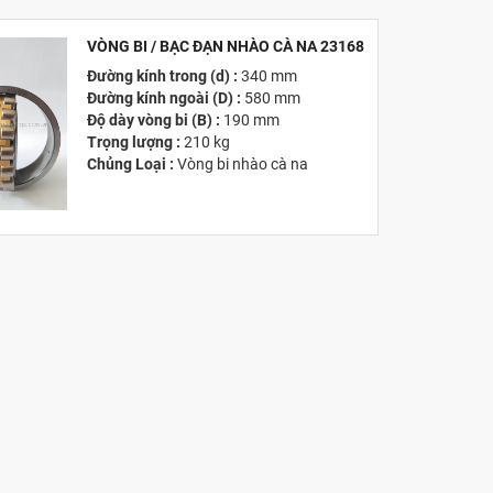
Email :
info@tandailongbearings.com.vn
Hãng Sản Xuất :
KG International FZCO
VÒNG BI / BẠC ĐẠN NHÀO CÀ NA 23168
Đường kính trong (d) :
340 mm
MỚI
Đường kính ngoài (D) :
580 mm
Độ dày vòng bi (B) :
190 mm
Trọng lượng :
210 kg
Chủng Loại :
Vòng bi nhào cà na
Giá :
Vui lòng
Liên hệ -
028.3969.9384
Email :
info@tandailongbearings.com.vn
Hãng Sản Xuất :
KG International FZCO