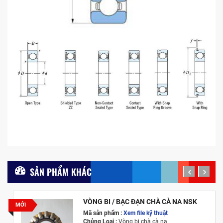
SẢN PHẨM KHÁC
prev
next
VÒNG BI / BẠC ĐẠN CHÀ CÀ NA NSK
MỚI
Mã sản phẩm :
Xem file kỹ thuật
Chủng Loại :
Vòng bi chà cà na