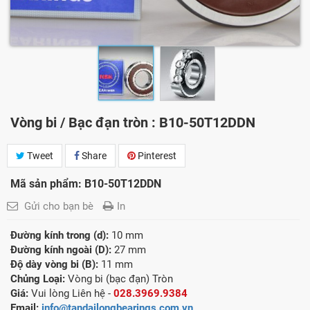
Vòng bi / Bạc đạn tròn : B10-50T12DDN
Tweet
Share
Pinterest
Mã sản phẩm: B10-50T12DDN
Gửi cho bạn bè
In
Đường kính trong (d):
10 mm
Đường kính ngoài (D):
27 mm
Độ dày vòng bi (B):
11 mm
Chủng Loại:
Vòng bi (bạc đạn) Tròn
Giá:
Vui lòng Liên hệ -
028.3969.9384
Email:
info@tandailongbearings.com.vn