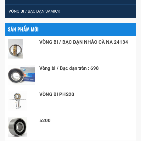
VÒNG BI / BẠC ĐẠN SAMICK
SẢN PHẨM MỚI
VÒNG BI / BẠC ĐẠN NHÀO CÀ NA 24134
Vòng bi / Bạc đạn tròn : 698
VÒNG BI PHS20
5200