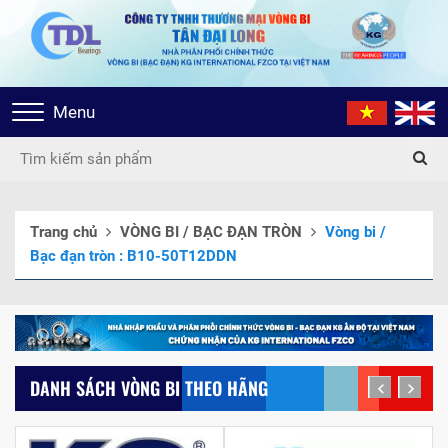
Toggle
Menu
navigation
Trang chủ
VÒNG BI / BẠC ĐẠN TRÒN
Vòng bi /
Bạc đạn tròn : B10-50T12DDN
DANH SÁCH VÒNG BI THEO HÃNG
prev
next