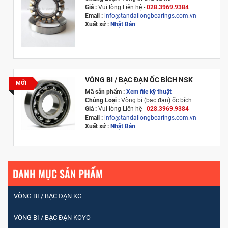
Giá :
Vui lòng
Liên hệ -
028.3969.9384
Email :
info@tandailongbearings.com.vn
Xuất xứ :
Nhật Bản
VÒNG BI / BẠC ĐẠN ỐC BÍCH NSK
MỚI
Mã sản phẩm :
Xem file kỹ thuật
Chủng Loại :
Vòng bi (bạc đạn) ốc bích
Giá :
Vui lòng
Liên hệ -
028.3969.9384
Email :
info@tandailongbearings.com.vn
Xuất xứ :
Nhật Bản
DANH MỤC SẢN PHẨM
VÒNG BI / BẠC ĐẠN KG
VÒNG BI / BẠC ĐẠN KOYO