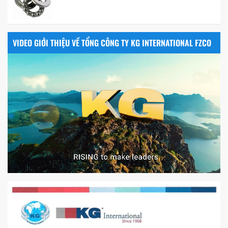
VIDEO GIỚI THIỆU VỀ TỔNG CÔNG TY KG INTERNATIONAL FZCO