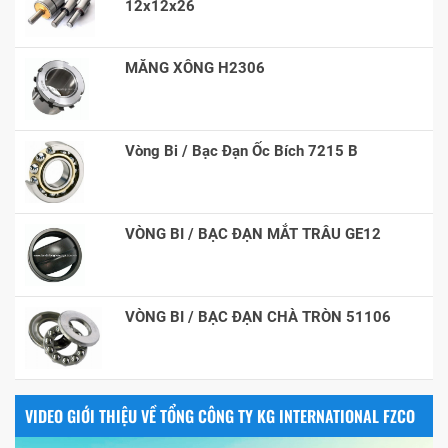
12x12x26
MĂNG XÔNG H2306
Vòng Bi / Bạc Đạn Ốc Bích 7215 B
VÒNG BI / BẠC ĐẠN MẮT TRÂU GE12
VÒNG BI / BẠC ĐẠN CHÀ TRÒN 51106
VIDEO GIỚI THIỆU VỀ TỔNG CÔNG TY KG INTERNATIONAL FZCO