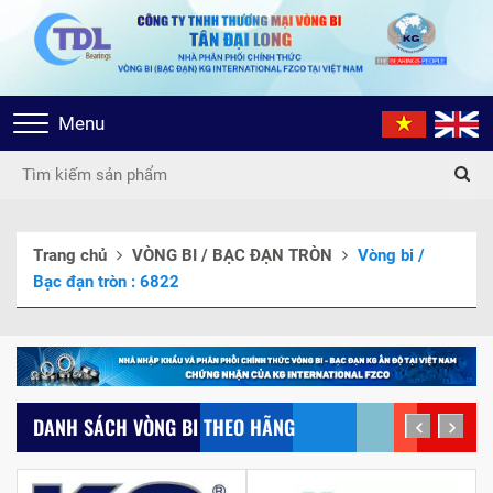
Toggle
Menu
navigation
Trang chủ
VÒNG BI / BẠC ĐẠN TRÒN
Vòng bi /
Bạc đạn tròn : 6822
DANH SÁCH VÒNG BI THEO HÃNG
prev
next