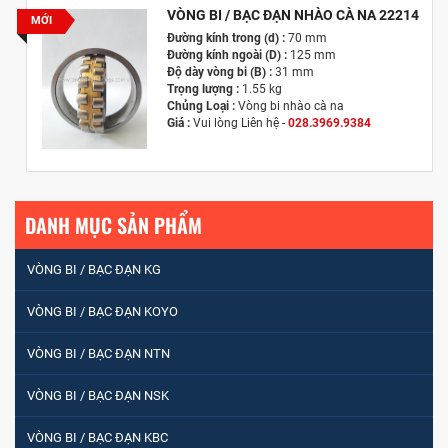
VÒNG BI / BẠC ĐẠN NHÀO CÀ NA 22214
MỚI
Đường kính trong (d) :
70 mm
Đường kính ngoài (D) :
125 mm
Độ dày vòng bi (B) :
31 mm
Trọng lượng :
1.55 kg
Chủng Loại :
Vòng bi nhào cà na
Giá :
Vui lòng
Liên hệ -
028.3969.9384
Email :
info@tandailongbearings.com.vn
Hãng Sản Xuất :
KG International FZCO
DANH MỤC SẢN PHẨM
VÒNG BI / BẠC ĐẠN KG
VÒNG BI / BẠC ĐẠN KOYO
VÒNG BI / BẠC ĐẠN NTN
VÒNG BI / BẠC ĐẠN NSK
VÒNG BI / BẠC ĐẠN KBC