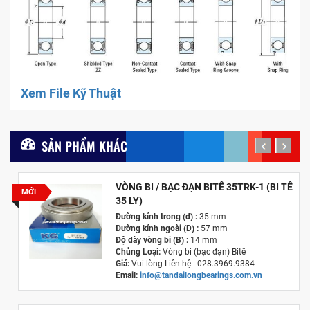
Xem File Kỹ Thuật
SẢN PHẨM KHÁC
prev
next
VÒNG BI / BẠC ĐẠN BITÊ 35TRK-1 (BI TÊ
MỚI
35 LY)
Đường kính trong (d) :
35 mm
Đường kính ngoài (D) :
57 mm
Độ dày vòng bi (B) :
14 mm
Chủng Loại:
Vòng bi (bạc đạn) Bitê
Giá:
Vui lòng Liên hệ - 028.3969.9384
Email:
info@tandailongbearings.com.vn
Hãng Sản Xuất :
KG International FZCO