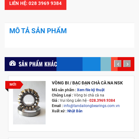
LIÊN HỆ: 028 3969 9384
MÔ TẢ SẢN PHẨM
SẢN PHẨM KHÁC
prev
next
VÒNG BI / BẠC ĐẠN CHÀ CÀ NA NSK
MỚI
Mã sản phẩm :
Xem file kỹ thuật
Chủng Loại :
Vòng bi chà cà na
Giá :
Vui lòng
Liên hệ -
028.3969.9384
Email :
info@tandailongbearings.com.vn
Xuất xứ :
Nhật Bản