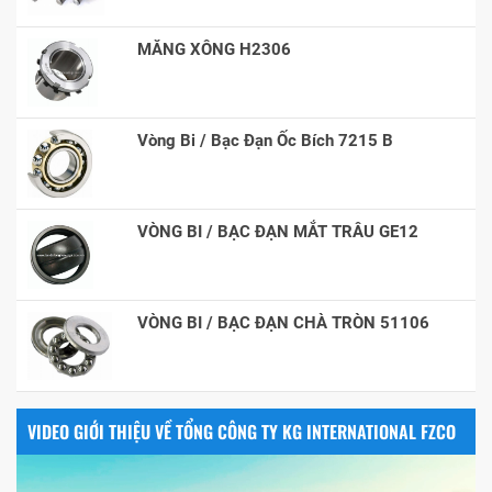
MĂNG XÔNG H2306
Vòng Bi / Bạc Đạn Ốc Bích 7215 B
VÒNG BI / BẠC ĐẠN MẮT TRÂU GE12
VÒNG BI / BẠC ĐẠN CHÀ TRÒN 51106
VIDEO GIỚI THIỆU VỀ TỔNG CÔNG TY KG INTERNATIONAL FZCO