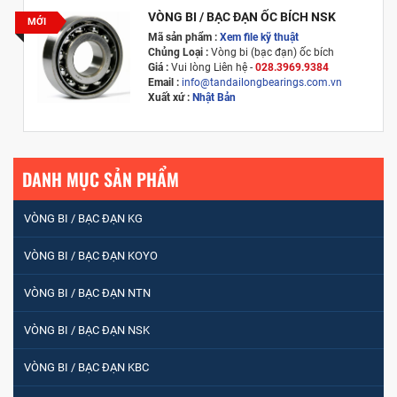
VÒNG BI / BẠC ĐẠN ỐC BÍCH NSK
MỚI
Mã sản phẩm :
Xem file kỹ thuật
Chủng Loại :
Vòng bi (bạc đạn) ốc bích
Giá :
Vui lòng
Liên hệ -
028.3969.9384
Email :
info@tandailongbearings.com.vn
Xuất xứ :
Nhật Bản
DANH MỤC SẢN PHẨM
VÒNG BI / BẠC ĐẠN KG
VÒNG BI / BẠC ĐẠN KOYO
VÒNG BI / BẠC ĐẠN NTN
VÒNG BI / BẠC ĐẠN NSK
VÒNG BI / BẠC ĐẠN KBC