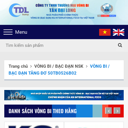
Toggle
Menu
navigation
Trang chủ
VÒNG BI / BẠC ĐẠN NSK
VÒNG BI /
BẠC ĐẠN TĂNG ĐƠ 50TB0526B02
DANH SÁCH VÒNG BI THEO HÃNG
prev
next