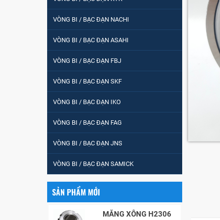
tròn : 698
VÒNG BI / BẠC ĐẠN NACHI
VÒNG BI PHS20
VÒNG BI / BẠC ĐẠN ASAHI
VÒNG BI / BẠC ĐẠN FBJ
5200
VÒNG BI / BẠC ĐẠN SKF
VÒNG BI / BẠC ĐẠN IKO
VÒNG BI / BẠC ĐẠN
VÒNG BI / BẠC ĐẠN FAG
CHÀ TRÒN 51105
VÒNG BI / BẠC ĐẠN JNS
VÒNG BI / BẠC ĐẠN
VÒNG BI / BẠC ĐẠN SAMICK
CỐT BƠM NƯỚC
12x12x26
SẢN PHẨM MỚI
MĂNG XÔNG H2306