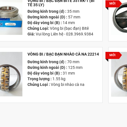
VÒNG BI / BẠC ĐẠN BITÊ 35TRK-1 (BI
MỚI
TÊ 35 LY)
Đường kính trong (d) :
35 mm
Đường kính ngoài (D) :
57 mm
Độ dày vòng bi (B) :
14 mm
Chủng Loại:
Vòng bi (bạc đạn) Bitê
Giá:
Vui lòng Liên hệ - 028.3969.9384
Email:
info@tandailongbearings.com.vn
Hãng Sản Xuất :
KG International FZCO
VÒNG BI / BẠC ĐẠN NHÀO CÀ NA 22214
MỚI
Đường kính trong (d) :
70 mm
Đường kính ngoài (D) :
125 mm
Độ dày vòng bi (B) :
31 mm
Trọng lượng :
1.55 kg
Chủng Loại :
Vòng bi nhào cà na
Giá :
Vui lòng
Liên hệ -
028.3969.9384
Email :
info@tandailongbearings.com.vn
Hãng Sản Xuất :
KG International FZCO