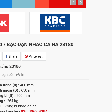
prev
next
I / BẠC ĐẠN NHÀO CÀ NA 23180
Share
Pinterest
hẩm: 23180
o bạn bè
In
 trong (d) :
400 mm
 ngoài (D) :
650 mm
g bi (B) :
200 mm
ng :
264 kg
i :
Vòng bi nhào cà na
lòng
Liên hệ -
028.3969.9384