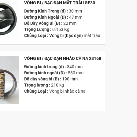
VÒNG BI / BẠC ĐẠN MẮT TRÂU GE30
MỚI
Đường Kính Trong (d) :
30 mm
Đường Kính Ngoài (D) :
47 mm
Độ Dày Vòng Bi (B) :
22 mm
Trọng Lượng :
0.153 Kg
Chủng Loại :
Vòng bi
(
bạc đạn
)
mắt trâu
Giá :
Vui lòng
Liên hệ -
028.3969.9384
Email :
info@tandailongbearings.com.vn
Hãng Sản Xuất :
KG International FZCO
VÒNG BI / BẠC ĐẠN NHÀO CÀ NA 23168
Đường kính trong (d) :
340 mm
MỚI
Đường kính ngoài (D) :
580 mm
Độ dày vòng bi (B) :
190 mm
Trọng lượng :
210 kg
Chủng Loại :
Vòng bi nhào cà na
Giá :
Vui lòng
Liên hệ -
028.3969.9384
Email :
info@tandailongbearings.com.vn
Hãng Sản Xuất :
KG International FZCO