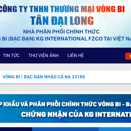
TIN TỨC
THƯ VIỆN ẢNH
LIÊN HỆ
VÒNG BI / BẠC ĐẠN NHÀO CÀ NA 23180