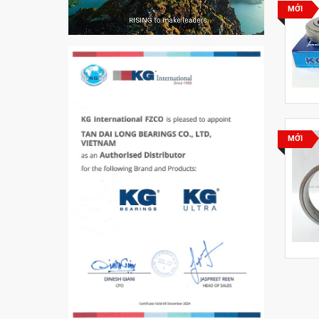
VÒNG BI PHS20
MỚI
5200
VÒNG BI / BẠC ĐẠN
MỚI
CHÀ TRÒN 51105
VÒNG BI / BẠC ĐẠN
CỐT BƠM NƯỚC
12x12x26
MĂNG XÔNG H2306
Vòng Bi / Bạc Đạn Ốc