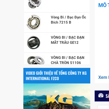
MÔ 
Vòng Bi / Bạc Đạn Ốc
Bích 7215 B
VÒNG BI / BẠC ĐẠN
MẮT TRÂU GE12
VÒNG BI / BẠC ĐẠN
CHÀ TRÒN 51106
VÒNG BI / BẠC ĐẠN
VIDEO GIỚI THIỆU VỀ TỔNG CÔNG TY KG
NHÀO CÀ NA 24134
Xem F
INTERNATIONAL FZCO
Vòng bi / Bạc đạn
S
tròn : 698