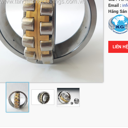
Email :
in
Hãng Sản 
LIÊN H