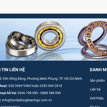
TIN LIÊN HỆ
DANH M
ỉ:
396 Hồng Bàng, Phường Minh Phụng, TP. Hồ Chí Minh
Sản phẩm
thoại:
028 3969 9384 hoặc 0283 969 2818
Liên hệ
hoại hỗ trợ:
0946 798 089
-
0
888 588 089
Giới thiệu
l:
info@tandailongbearings.com.vn
Tin tức