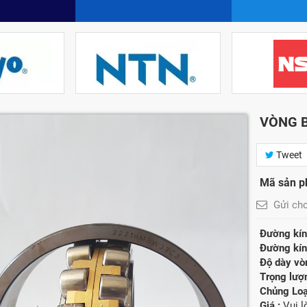
VÒNG B
Tweet
Mã sản p
Gửi ch
Đường kính
Đường kính
Độ dày vòn
Trọng lượ
Chủng Loạ
Giá :
Vui 