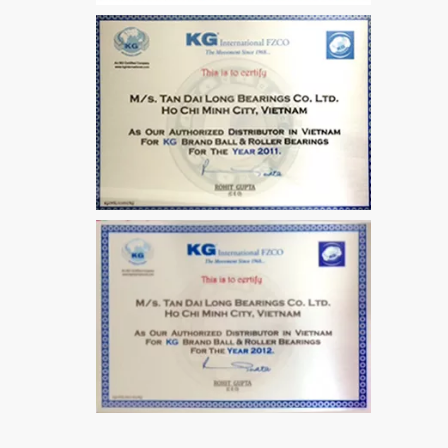
Bích 7215 B
VÒNG BI / BẠC ĐẠN
MẮT TRÂU GE12
VÒNG BI / BẠC ĐẠN
CHÀ TRÒN 51106