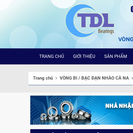
TRANG CHỦ
GIỚI THIỆU
SẢN PHẨM
Trang chủ
VÒNG BI / BẠC ĐẠN NHÀO CÀ NA