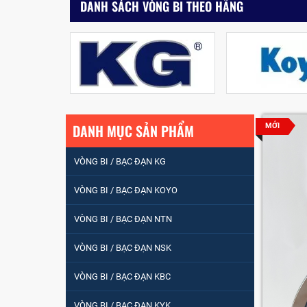
DANH SÁCH VÒNG BI THEO HÃNG
DANH MỤC SẢN PHẨM
MỚI
VÒNG BI / BẠC ĐẠN KG
VÒNG BI / BẠC ĐẠN KOYO
VÒNG BI / BẠC ĐẠN NTN
VÒNG BI / BẠC ĐẠN
VÒNG BI / BẠC ĐẠN NSK
NHÀO CÀ NA 24134
VÒNG BI / BẠC ĐẠN KBC
Vòng bi / Bạc đạn
VÒNG BI / BẠC ĐẠN KYK