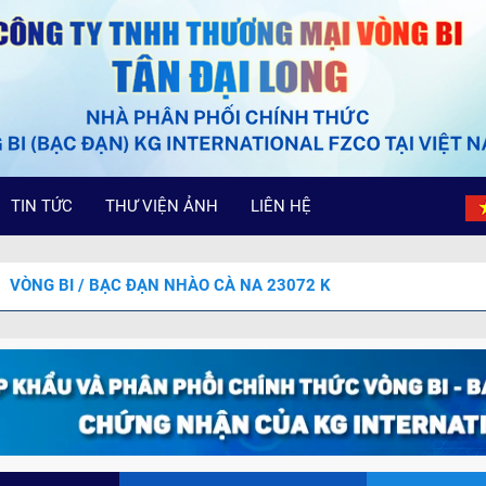
TIN TỨC
THƯ VIỆN ẢNH
LIÊN HỆ
VÒNG BI / BẠC ĐẠN NHÀO CÀ NA 23072 K