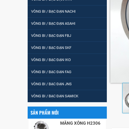
tròn : 698
VÒNG BI / BẠC ĐẠN NACHI
VÒNG BI PHS20
VÒNG BI / BẠC ĐẠN ASAHI
VÒNG BI / BẠC ĐẠN FBJ
5200
VÒNG BI / BẠC ĐẠN SKF
VÒNG BI / BẠC ĐẠN IKO
VÒNG BI / BẠC ĐẠN
VÒNG BI / BẠC ĐẠN FAG
CHÀ TRÒN 51105
VÒNG BI / BẠC ĐẠN JNS
VÒNG BI / BẠC ĐẠN
VÒNG BI / BẠC ĐẠN SAMICK
CỐT BƠM NƯỚC
12x12x26
SẢN PHẨM MỚI
MĂNG XÔNG H2306