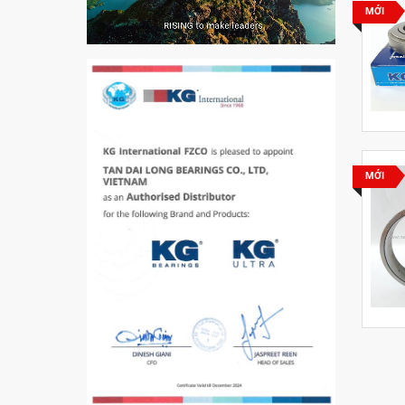
VÒNG BI PHS20
MỚI
5200
VÒNG BI / BẠC ĐẠN
CHÀ TRÒN 51105
MỚI
VÒNG BI / BẠC ĐẠN
CỐT BƠM NƯỚC
12x12x26
MĂNG XÔNG H2306
Vòng Bi / Bạc Đạn Ốc
Bích 7215 B