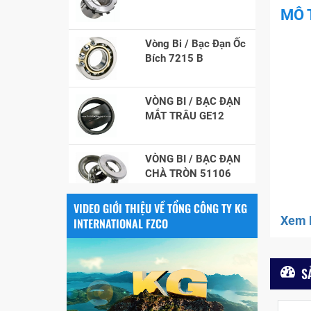
MÔ 
Vòng Bi / Bạc Đạn Ốc
Bích 7215 B
VÒNG BI / BẠC ĐẠN
MẮT TRÂU GE12
VÒNG BI / BẠC ĐẠN
CHÀ TRÒN 51106
VÒNG BI / BẠC ĐẠN
VIDEO GIỚI THIỆU VỀ TỔNG CÔNG TY KG
NHÀO CÀ NA 24134
Xem F
INTERNATIONAL FZCO
Vòng bi / Bạc đạn
tròn : 698
S