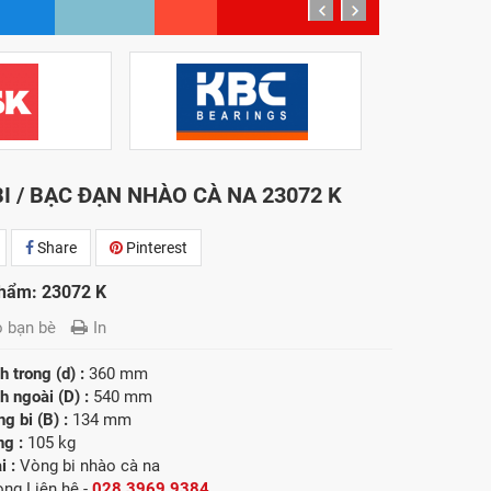
prev
next
I / BẠC ĐẠN NHÀO CÀ NA 23072 K
Share
Pinterest
hẩm: 23072 K
o bạn bè
In
 trong (d) :
360 mm
 ngoài (D) :
540 mm
g bi (B) :
134 mm
ng :
105 kg
i :
Vòng bi nhào cà na
lòng
Liên hệ -
028.3969.9384