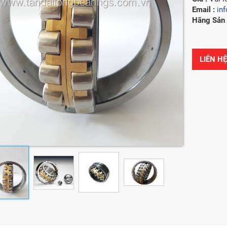
Email :
in
Hãng Sản 
LIÊN H