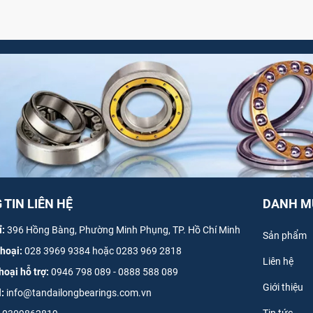
TIN LIÊN HỆ
DANH M
ỉ:
396 Hồng Bàng, Phường Minh Phụng, TP. Hồ Chí Minh
Sản phẩm
thoại:
028 3969 9384 hoặc 0283 969 2818
Liên hệ
hoại hỗ trợ:
0946 798 089
-
0
888 588 089
Giới thiệu
l:
info@tandailongbearings.com.vn
Tin tức