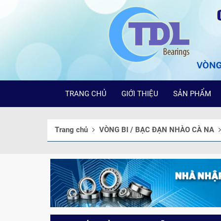
TRANG CHỦ
GIỚI THIỆU
SẢN PHẨM
Trang chủ
VÒNG BI / BẠC ĐẠN NHÀO CÀ NA