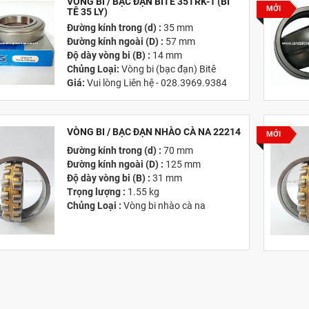
VÒNG BI / BẠC ĐẠN BITÊ 35TRK-1 (BI
MỚI
TÊ 35 LY)
Đường kính trong (d) :
35 mm
Đường kính ngoài (D) :
57 mm
Độ dày vòng bi (B) :
14 mm
Chủng Loại:
Vòng bi (bạc đạn) Bitê
Giá:
Vui lòng Liên hệ - 028.3969.9384
Email:
info@tandailongbearings.com.vn
Hãng Sản Xuất :
KG International FZCO
VÒNG BI / BẠC ĐẠN NHÀO CÀ NA 22214
MỚI
Đường kính trong (d) :
70 mm
Đường kính ngoài (D) :
125 mm
Độ dày vòng bi (B) :
31 mm
Trọng lượng :
1.55 kg
Chủng Loại :
Vòng bi nhào cà na
Giá :
Vui lòng
Liên hệ -
028.3969.9384
Email :
info@tandailongbearings.com.vn
Hãng Sản Xuất :
KG International FZCO