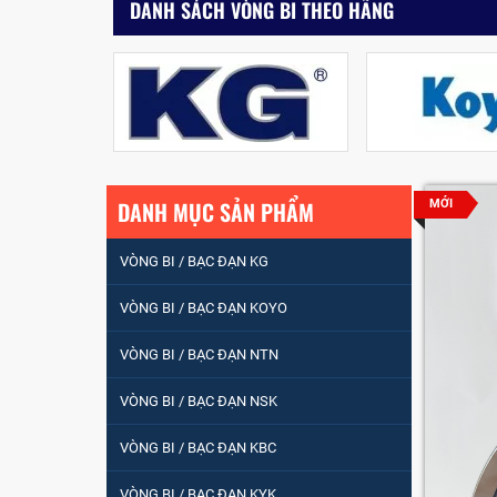
DANH SÁCH VÒNG BI THEO HÃNG
DANH MỤC SẢN PHẨM
MỚI
VÒNG BI / BẠC ĐẠN KG
VÒNG BI / BẠC ĐẠN KOYO
VÒNG BI / BẠC ĐẠN NTN
VÒNG BI / BẠC ĐẠN
VÒNG BI / BẠC ĐẠN NSK
NHÀO CÀ NA 24134
VÒNG BI / BẠC ĐẠN KBC
Vòng bi / Bạc đạn
VÒNG BI / BẠC ĐẠN KYK