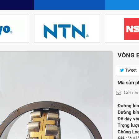
VÒNG B
Tweet
Mã sản p
Gửi ch
Đường kính
Đường kính
Độ dày vòn
Trọng lượ
Chủng Loạ
Giá :
Vui 