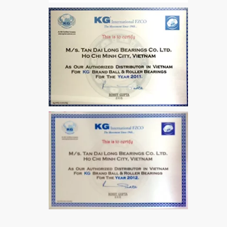
VÒNG BI / BẠC ĐẠN
MẮT TRÂU GE12
VÒNG BI / BẠC ĐẠN
CHÀ TRÒN 51106