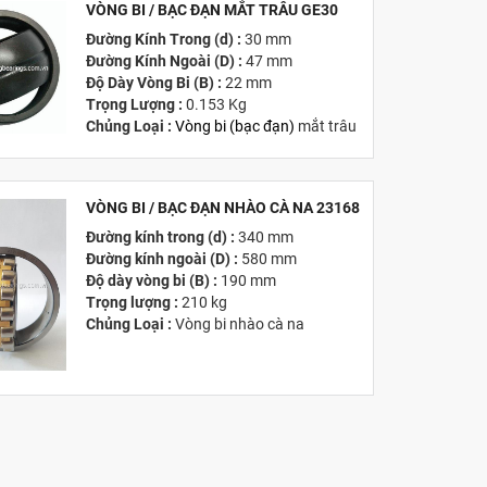
VÒNG BI / BẠC ĐẠN MẮT TRÂU GE30
MỚI
Đường Kính Trong (d) :
30 mm
Đường Kính Ngoài (D) :
47 mm
Độ Dày Vòng Bi (B) :
22 mm
Trọng Lượng :
0.153 Kg
Chủng Loại :
Vòng bi
(
bạc đạn
)
mắt trâu
Giá :
Vui lòng
Liên hệ -
028.3969.9384
Email :
info@tandailongbearings.com.vn
Hãng Sản Xuất :
KG International FZCO
VÒNG BI / BẠC ĐẠN NHÀO CÀ NA 23168
Đường kính trong (d) :
340 mm
MỚI
Đường kính ngoài (D) :
580 mm
Độ dày vòng bi (B) :
190 mm
Trọng lượng :
210 kg
Chủng Loại :
Vòng bi nhào cà na
Giá :
Vui lòng
Liên hệ -
028.3969.9384
Email :
info@tandailongbearings.com.vn
Hãng Sản Xuất :
KG International FZCO