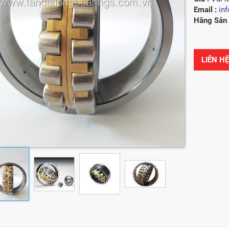
Email :
in
Hãng Sản 
LIÊN H