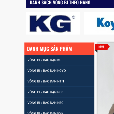
DANH SÁCH VÒNG BI THEO HÃNG
DANH MỤC SẢN PHẨM
MỚI
VÒNG BI / BẠC ĐẠN KG
VÒNG BI / BẠC ĐẠN KOYO
VÒNG BI / BẠC ĐẠN NTN
VÒNG BI / BẠC ĐẠN NSK
VÒNG BI / BẠC ĐẠN
NHÀO CÀ NA 24134
VÒNG BI / BẠC ĐẠN KBC
VÒNG BI / BẠC ĐẠN KYK