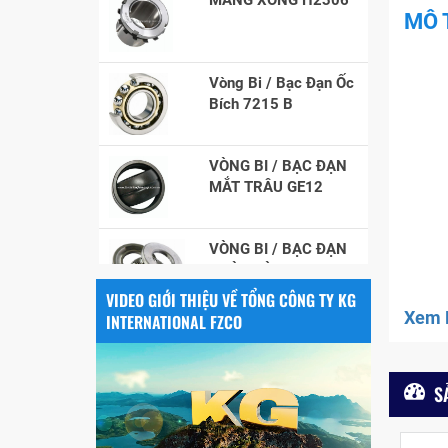
MÔ 
Vòng Bi / Bạc Đạn Ốc
Bích 7215 B
VÒNG BI / BẠC ĐẠN
MẮT TRÂU GE12
VÒNG BI / BẠC ĐẠN
CHÀ TRÒN 51106
VIDEO GIỚI THIỆU VỀ TỔNG CÔNG TY KG
VÒNG BI / BẠC ĐẠN
Xem F
INTERNATIONAL FZCO
NHÀO CÀ NA 24134
Vòng bi / Bạc đạn
S
tròn : 698