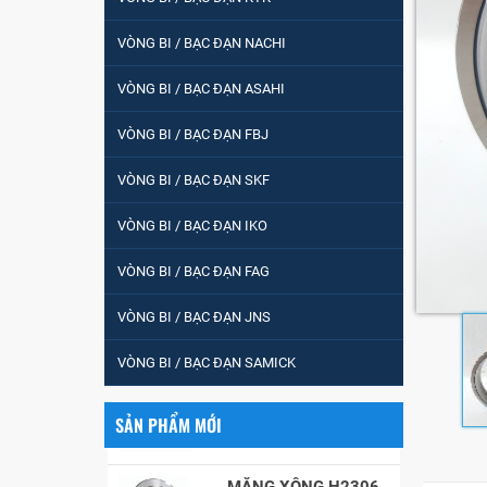
Vòng bi / Bạc đạn
tròn : 698
VÒNG BI / BẠC ĐẠN NACHI
VÒNG BI / BẠC ĐẠN ASAHI
VÒNG BI PHS20
VÒNG BI / BẠC ĐẠN FBJ
VÒNG BI / BẠC ĐẠN SKF
5200
VÒNG BI / BẠC ĐẠN IKO
VÒNG BI / BẠC ĐẠN FAG
VÒNG BI / BẠC ĐẠN
CHÀ TRÒN 51105
VÒNG BI / BẠC ĐẠN JNS
VÒNG BI / BẠC ĐẠN
VÒNG BI / BẠC ĐẠN SAMICK
CỐT BƠM NƯỚC
12x12x26
SẢN PHẨM MỚI
MĂNG XÔNG H2306