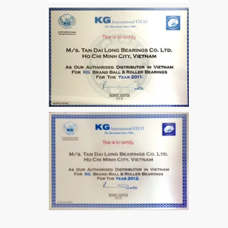
Bích 7215 B
VÒNG BI / BẠC ĐẠN
MẮT TRÂU GE12
VÒNG BI / BẠC ĐẠN
CHÀ TRÒN 51106