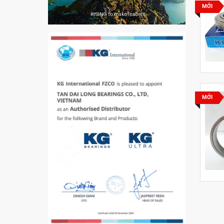
MỚI
VÒNG BI PHS20
5200
VÒNG BI / BẠC ĐẠN
MỚI
CHÀ TRÒN 51105
VÒNG BI / BẠC ĐẠN
CỐT BƠM NƯỚC
12x12x26
MĂNG XÔNG H2306
Vòng Bi / Bạc Đạn Ốc