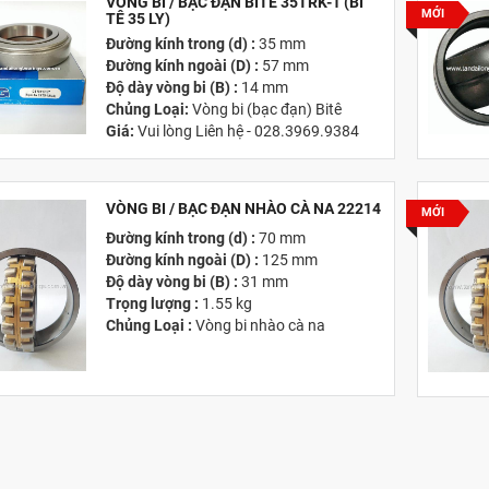
VÒNG BI / BẠC ĐẠN BITÊ 35TRK-1 (BI
MỚI
TÊ 35 LY)
Đường kính trong (d) :
35 mm
Đường kính ngoài (D) :
57 mm
Độ dày vòng bi (B) :
14 mm
Chủng Loại:
Vòng bi (bạc đạn) Bitê
Giá:
Vui lòng Liên hệ - 028.3969.9384
Email:
info@tandailongbearings.com.vn
Hãng Sản Xuất :
KG International FZCO
VÒNG BI / BẠC ĐẠN NHÀO CÀ NA 22214
MỚI
Đường kính trong (d) :
70 mm
Đường kính ngoài (D) :
125 mm
Độ dày vòng bi (B) :
31 mm
Trọng lượng :
1.55 kg
Chủng Loại :
Vòng bi nhào cà na
Giá :
Vui lòng
Liên hệ -
028.3969.9384
Email :
info@tandailongbearings.com.vn
Hãng Sản Xuất :
KG International FZCO