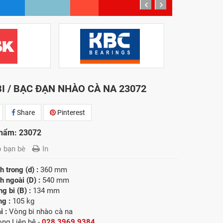
prev
next
I / BẠC ĐẠN NHÀO CÀ NA 23072
Share
Pinterest
hẩm: 23072
o bạn bè
In
 trong (d) :
360 mm
 ngoài (D) :
540 mm
g bi (B) :
134 mm
ng :
105 kg
i :
Vòng bi nhào cà na
lòng
Liên hệ -
028.3969.9384