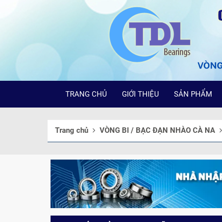
TRANG CHỦ
GIỚI THIỆU
SẢN PHẨM
Trang chủ
VÒNG BI / BẠC ĐẠN NHÀO CÀ NA