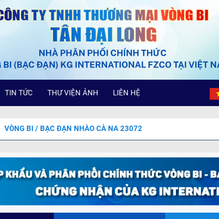
TIN TỨC
THƯ VIỆN ẢNH
LIÊN HỆ
VÒNG BI / BẠC ĐẠN NHÀO CÀ NA 23072