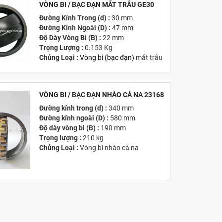
VÒNG BI / BẠC ĐẠN MẮT TRÂU GE30
MỚI
Đường Kính Trong (d) :
30 mm
Đường Kính Ngoài (D) :
47 mm
Độ Dày Vòng Bi (B) :
22 mm
Trọng Lượng :
0.153 Kg
Chủng Loại :
Vòng bi
(
bạc đạn
)
mắt trâu
Giá :
Vui lòng
Liên hệ -
028.3969.9384
Email :
info@tandailongbearings.com.vn
Hãng Sản Xuất :
KG International FZCO
VÒNG BI / BẠC ĐẠN NHÀO CÀ NA 23168
Đường kính trong (d) :
340 mm
MỚI
Đường kính ngoài (D) :
580 mm
Độ dày vòng bi (B) :
190 mm
Trọng lượng :
210 kg
Chủng Loại :
Vòng bi nhào cà na
Giá :
Vui lòng
Liên hệ -
028.3969.9384
Email :
info@tandailongbearings.com.vn
Hãng Sản Xuất :
KG International FZCO