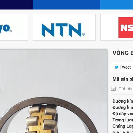
VÒNG B
Tweet
Mã sản p
Gửi ch
Đường kính
Đường kính
Độ dày vòn
Trọng lượ
Chủng Loạ
Giá :
Vui 