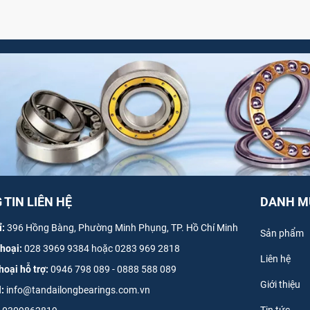
TIN LIÊN HỆ
DANH M
ỉ:
396 Hồng Bàng, Phường Minh Phụng, TP. Hồ Chí Minh
Sản phẩm
thoại:
028 3969 9384 hoặc 0283 969 2818
Liên hệ
hoại hỗ trợ:
0946 798 089
-
0
888 588 089
Giới thiệu
l:
info@tandailongbearings.com.vn
Tin tức