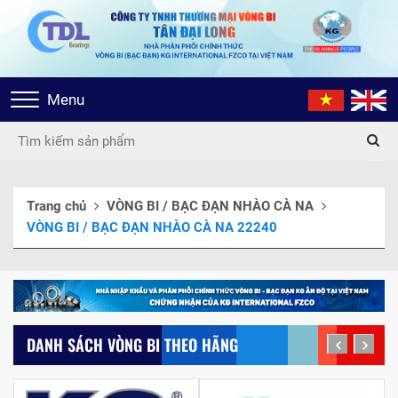
Toggle
Menu
navigation
Trang chủ
VÒNG BI / BẠC ĐẠN NHÀO CÀ NA
VÒNG BI / BẠC ĐẠN NHÀO CÀ NA 22240
DANH SÁCH VÒNG BI THEO HÃNG
prev
next