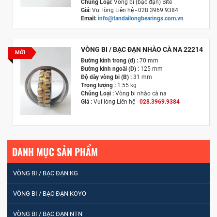
Chủng Loại:
Vòng bi (bạc đạn) Bitê
Giá:
Vui lòng Liên hệ - 028.3969.9384
Email:
info@tandailongbearings.com.vn
Hãng Sản Xuất :
KG International FZCO
VÒNG BI / BẠC ĐẠN NHÀO CÀ NA 22214
MỚI
Đường kính trong (d) :
70 mm
Đường kính ngoài (D) :
125 mm
Độ dày vòng bi (B) :
31 mm
Trọng lượng :
1.55 kg
Chủng Loại :
Vòng bi nhào cà na
Giá :
Vui lòng
Liên hệ -
028.3969.9384
Email :
info@tandailongbearings.com.vn
Hãng Sản Xuất :
KG International FZCO
DANH MỤC SẢN PHẨM
VÒNG BI / BẠC ĐẠN KG
VÒNG BI / BẠC ĐẠN KOYO
VÒNG BI / BẠC ĐẠN NTN