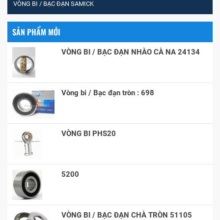
VÒNG BI / BẠC ĐẠN SAMICK
SẢN PHẨM MỚI
VÒNG BI / BẠC ĐẠN NHÀO CÀ NA 24134
Vòng bi / Bạc đạn tròn : 698
VÒNG BI PHS20
5200
VÒNG BI / BẠC ĐẠN CHÀ TRÒN 51105