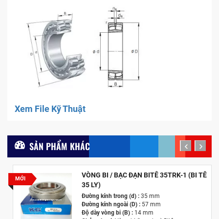
Xem File Kỹ Thuật
SẢN PHẨM KHÁC
prev
next
VÒNG BI / BẠC ĐẠN BITÊ 35TRK-1 (BI TÊ
MỚI
35 LY)
Đường kính trong (d) :
35 mm
Đường kính ngoài (D) :
57 mm
Độ dày vòng bi (B) :
14 mm