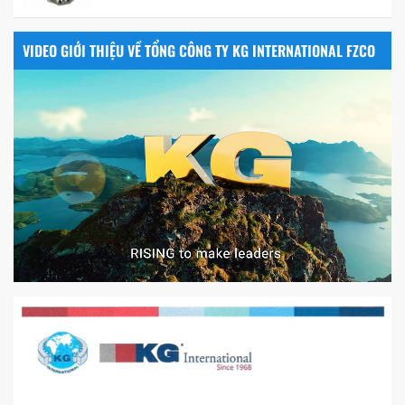
VIDEO GIỚI THIỆU VỀ TỔNG CÔNG TY KG INTERNATIONAL FZCO