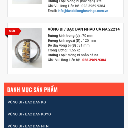
Chủng Loại:
Vòng bi (bạc đạn) Bitê
Giá:
Vui lòng Liên hệ - 028.3969.9384
Email:
info@tandailongbearings.com.vn
Hãng Sản Xuất :
KG International FZCO
VÒNG BI / BẠC ĐẠN NHÀO CÀ NA 22214
MỚI
Đường kính trong (d) :
70 mm
Đường kính ngoài (D) :
125 mm
Độ dày vòng bi (B) :
31 mm
Trọng lượng :
1.55 kg
Chủng Loại :
Vòng bi nhào cà na
Giá :
Vui lòng
Liên hệ -
028.3969.9384
Email :
info@tandailongbearings.com.vn
Hãng Sản Xuất :
KG International FZCO
DANH MỤC SẢN PHẨM
VÒNG BI / BẠC ĐẠN KG
VÒNG BI / BẠC ĐẠN KOYO
VÒNG BI / BẠC ĐẠN NTN