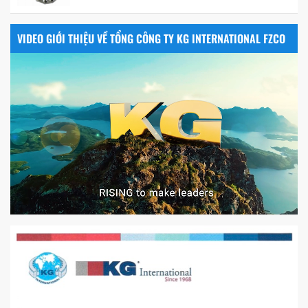
VIDEO GIỚI THIỆU VỀ TỔNG CÔNG TY KG INTERNATIONAL FZCO