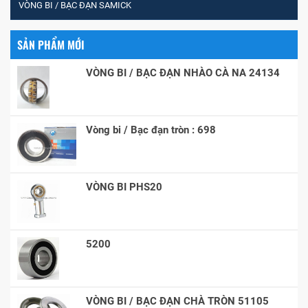
VÒNG BI / BẠC ĐẠN SAMICK
SẢN PHẨM MỚI
VÒNG BI / BẠC ĐẠN NHÀO CÀ NA 24134
Vòng bi / Bạc đạn tròn : 698
VÒNG BI PHS20
5200
VÒNG BI / BẠC ĐẠN CHÀ TRÒN 51105