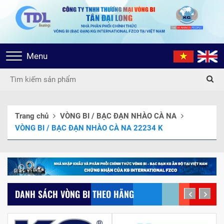
Toggle
Menu
navigation
Trang chủ
VÒNG BI / BẠC ĐẠN NHÀO CÀ NA
VÒNG BI / BẠC ĐẠN NHÀO CÀ NA 22234 K
DANH SÁCH VÒNG BI THEO HÃNG
prev
next