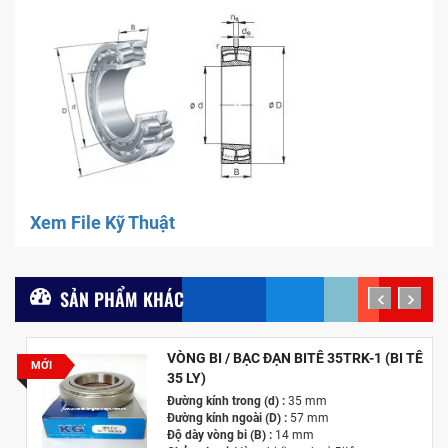
Xem File Kỹ Thuật
SẢN PHẨM KHÁC
prev
next
VÒNG BI / BẠC ĐẠN BITÊ 35TRK-1 (BI TÊ
MỚI
35 LY)
Đường kính trong (d) :
35 mm
Đường kính ngoài (D) :
57 mm
Độ dày vòng bi (B) :
14 mm