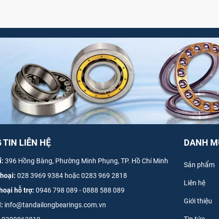
TIN LIÊN HỆ
DANH M
ỉ:
396 Hồng Bàng, Phường Minh Phụng, TP. Hồ Chí Minh
Sản phẩm
thoại:
028 3969 9384 hoặc 0283 969 2818
Liên hệ
hoại hỗ trợ:
0946 798 089
-
0
888 588 089
Giới thiệu
l:
info@tandailongbearings.com.vn
Tin tức