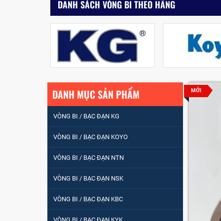
DANH SÁCH VÒNG BI THEO HÃNG
DANH MỤC SẢN PHẨM
MỚI
VÒNG BI / BẠC ĐẠN KG
VÒNG BI / BẠC ĐẠN KOYO
VÒNG BI / BẠC ĐẠN NTN
VÒNG BI / BẠC ĐẠN
VÒNG BI / BẠC ĐẠN NSK
NHÀO CÀ NA 24134
VÒNG BI / BẠC ĐẠN KBC
Vòng bi / Bạc đạn
VÒNG BI / BẠC ĐẠN KYK