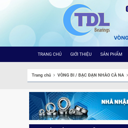
TRANG CHỦ
GIỚI THIỆU
SẢN PHẨM
Trang chủ
VÒNG BI / BẠC ĐẠN NHÀO CÀ NA