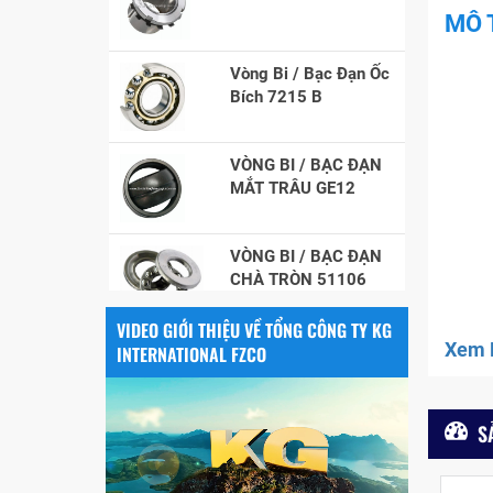
MÔ 
Vòng Bi / Bạc Đạn Ốc
Bích 7215 B
VÒNG BI / BẠC ĐẠN
MẮT TRÂU GE12
VÒNG BI / BẠC ĐẠN
CHÀ TRÒN 51106
VÒNG BI / BẠC ĐẠN
VIDEO GIỚI THIỆU VỀ TỔNG CÔNG TY KG
NHÀO CÀ NA 24134
Xem F
INTERNATIONAL FZCO
Vòng bi / Bạc đạn
S
tròn : 698