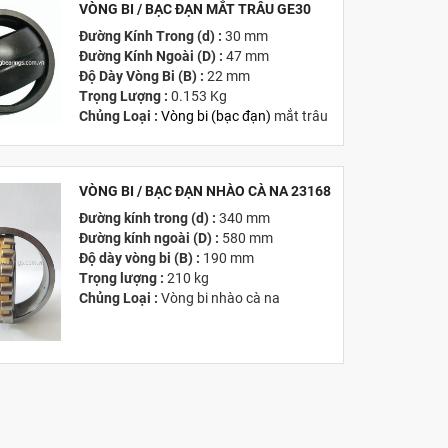
VÒNG BI / BẠC ĐẠN MẮT TRÂU GE30
MỚI
Đường Kính Trong (d) :
30 mm
Đường Kính Ngoài (D) :
47 mm
Độ Dày Vòng Bi (B) :
22 mm
Trọng Lượng :
0.153 Kg
Chủng Loại :
Vòng bi
(
bạc đạn
)
mắt trâu
Giá :
Vui lòng
Liên hệ -
028.3969.9384
Email :
info@tandailongbearings.com.vn
Hãng Sản Xuất :
KG International FZCO
VÒNG BI / BẠC ĐẠN NHÀO CÀ NA 23168
Đường kính trong (d) :
340 mm
MỚI
Đường kính ngoài (D) :
580 mm
Độ dày vòng bi (B) :
190 mm
Trọng lượng :
210 kg
Chủng Loại :
Vòng bi nhào cà na
Giá :
Vui lòng
Liên hệ -
028.3969.9384
Email :
info@tandailongbearings.com.vn
Hãng Sản Xuất :
KG International FZCO