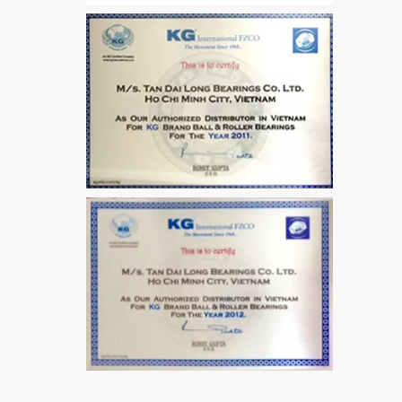
VÒNG BI / BẠC ĐẠN
MẮT TRÂU GE12
VÒNG BI / BẠC ĐẠN
CHÀ TRÒN 51106