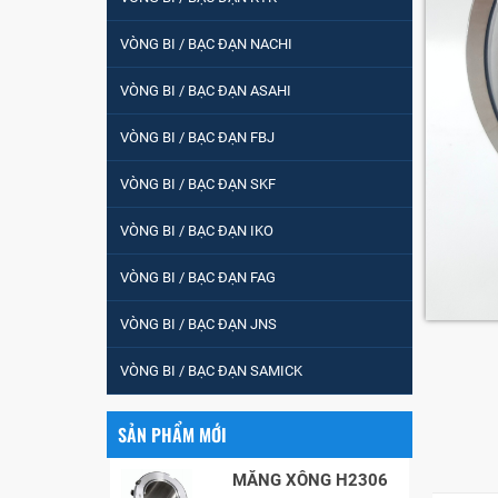
tròn : 698
VÒNG BI / BẠC ĐẠN NACHI
VÒNG BI PHS20
VÒNG BI / BẠC ĐẠN ASAHI
VÒNG BI / BẠC ĐẠN FBJ
5200
VÒNG BI / BẠC ĐẠN SKF
VÒNG BI / BẠC ĐẠN IKO
VÒNG BI / BẠC ĐẠN
VÒNG BI / BẠC ĐẠN FAG
CHÀ TRÒN 51105
VÒNG BI / BẠC ĐẠN JNS
VÒNG BI / BẠC ĐẠN
VÒNG BI / BẠC ĐẠN SAMICK
CỐT BƠM NƯỚC
12x12x26
SẢN PHẨM MỚI
MĂNG XÔNG H2306