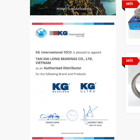
VÒNG BI PHS20
MỚI
5200
VÒNG BI / BẠC ĐẠN
CHÀ TRÒN 51105
MỚI
VÒNG BI / BẠC ĐẠN
CỐT BƠM NƯỚC
12x12x26
MĂNG XÔNG H2306
Vòng Bi / Bạc Đạn Ốc
Bích 7215 B