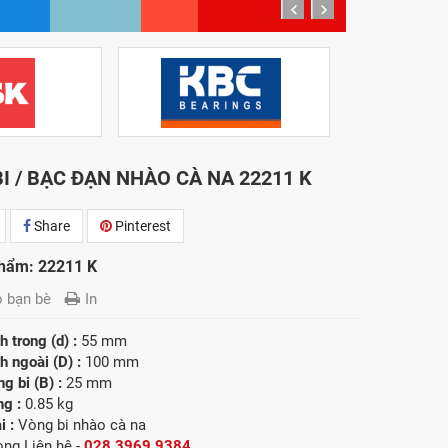
prev
next
I / BẠC ĐẠN NHÀO CÀ NA 22211 K
Share
Pinterest
hẩm: 22211 K
o bạn bè
In
 trong (d) :
55 mm
 ngoài (D) :
100 mm
g bi (B) :
25 mm
ng :
0.85 kg
i :
Vòng bi nhào cà na
lòng
Liên hệ -
028.3969.9384