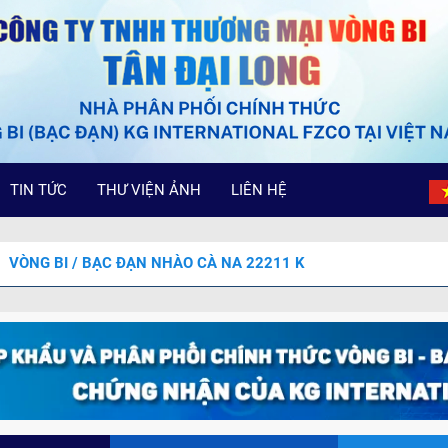
TIN TỨC
THƯ VIỆN ẢNH
LIÊN HỆ
VÒNG BI / BẠC ĐẠN NHÀO CÀ NA 22211 K