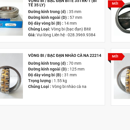
VÒNG BI / BẠC ĐẠN BITÊ 35TRK-1 (BI
MỚI
TÊ 35 LY)
Đường kính trong (d) :
35 mm
Đường kính ngoài (D) :
57 mm
Độ dày vòng bi (B) :
14 mm
Chủng Loại:
Vòng bi (bạc đạn) Bitê
Giá:
Vui lòng Liên hệ - 028.3969.9384
Email:
info@tandailongbearings.com.vn
Hãng Sản Xuất :
KG International FZCO
VÒNG BI / BẠC ĐẠN NHÀO CÀ NA 22214
MỚI
Đường kính trong (d) :
70 mm
Đường kính ngoài (D) :
125 mm
Độ dày vòng bi (B) :
31 mm
Trọng lượng :
1.55 kg
Chủng Loại :
Vòng bi nhào cà na
Giá :
Vui lòng
Liên hệ -
028.3969.9384
Email :
info@tandailongbearings.com.vn
Hãng Sản Xuất :
KG International FZCO