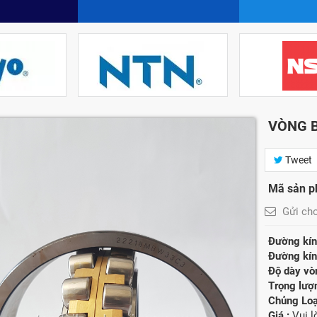
VÒNG B
Tweet
Mã sản p
Gửi ch
Đường kính
Đường kính
Độ dày vòn
Trọng lượ
Chủng Loạ
Giá :
Vui 