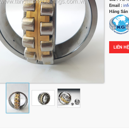
Email :
in
Hãng Sản 
LIÊN H