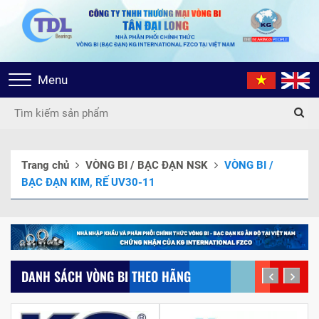
Toggle
Menu
navigation
Trang chủ
VÒNG BI / BẠC ĐẠN NSK
VÒNG BI /
BẠC ĐẠN KIM, RẾ UV30-11
DANH SÁCH VÒNG BI THEO HÃNG
prev
next