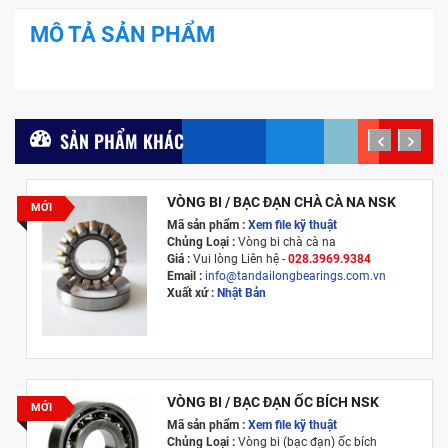
MÔ TẢ SẢN PHẨM
SẢN PHẨM KHÁC
prev
next
VÒNG BI / BẠC ĐẠN CHÀ CÀ NA NSK
MỚI
Mã sản phẩm :
Xem file kỹ thuật
Chủng Loại :
Vòng bi chà cà na
Giá :
Vui lòng
Liên hệ -
028.3969.9384
Email :
info@tandailongbearings.com.vn
Xuất xứ :
Nhật Bản
VÒNG BI / BẠC ĐẠN ỐC BÍCH NSK
MỚI
Mã sản phẩm :
Xem file kỹ thuật
Chủng Loại :
Vòng bi (bạc đạn) ốc bích