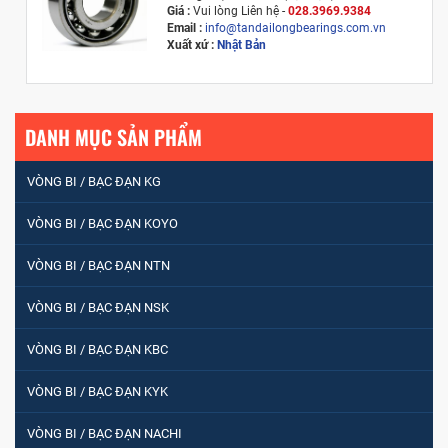
Giá :
Vui lòng
Liên hệ -
028.3969.9384
Email :
info@tandailongbearings.com.vn
Xuất xứ :
Nhật Bản
DANH MỤC SẢN PHẨM
VÒNG BI / BẠC ĐẠN KG
VÒNG BI / BẠC ĐẠN KOYO
VÒNG BI / BẠC ĐẠN NTN
VÒNG BI / BẠC ĐẠN NSK
VÒNG BI / BẠC ĐẠN KBC
VÒNG BI / BẠC ĐẠN KYK
VÒNG BI / BẠC ĐẠN NACHI