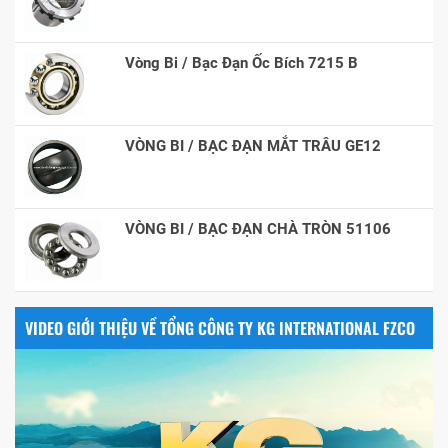
Vòng Bi / Bạc Đạn Ốc Bích 7215 B
VÒNG BI / BẠC ĐẠN MẮT TRÂU GE12
VÒNG BI / BẠC ĐẠN CHÀ TRÒN 51106
VIDEO GIỚI THIỆU VỀ TỔNG CÔNG TY KG INTERNATIONAL FZCO