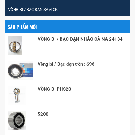
VÒNG BI / BẠC ĐẠN SAMICK
SẢN PHẨM MỚI
VÒNG BI / BẠC ĐẠN NHÀO CÀ NA 24134
Vòng bi / Bạc đạn tròn : 698
VÒNG BI PHS20
5200