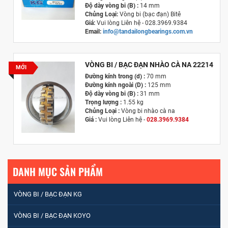
Độ dày vòng bi (B) :
14 mm
Chủng Loại:
Vòng bi (bạc đạn) Bitê
Giá:
Vui lòng Liên hệ - 028.3969.9384
Email:
info@tandailongbearings.com.vn
Hãng Sản Xuất :
KG International FZCO
VÒNG BI / BẠC ĐẠN NHÀO CÀ NA 22214
MỚI
Đường kính trong (d) :
70 mm
Đường kính ngoài (D) :
125 mm
Độ dày vòng bi (B) :
31 mm
Trọng lượng :
1.55 kg
Chủng Loại :
Vòng bi nhào cà na
Giá :
Vui lòng
Liên hệ -
028.3969.9384
Email :
info@tandailongbearings.com.vn
Hãng Sản Xuất :
KG International FZCO
DANH MỤC SẢN PHẨM
VÒNG BI / BẠC ĐẠN KG
VÒNG BI / BẠC ĐẠN KOYO