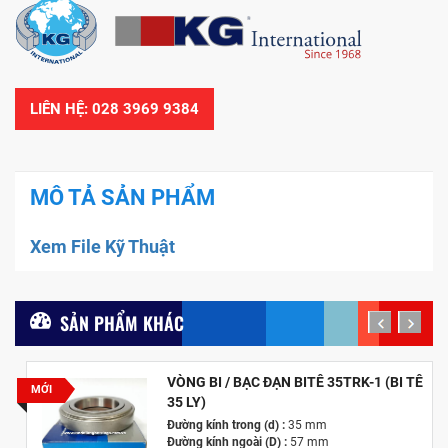
LIÊN HỆ: 028 3969 9384
MÔ TẢ SẢN PHẨM
Xem File Kỹ Thuật
SẢN PHẨM KHÁC
prev
next
VÒNG BI / BẠC ĐẠN BITÊ 35TRK-1 (BI TÊ
MỚI
35 LY)
Đường kính trong (d) :
35 mm
Đường kính ngoài (D) :
57 mm