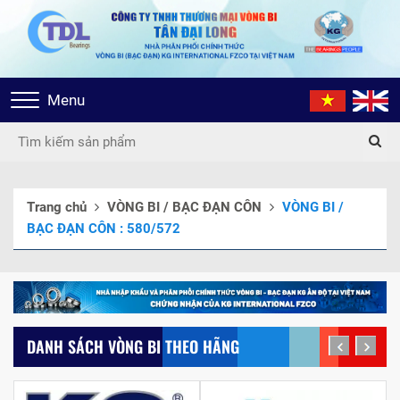
Toggle
Menu
navigation
Trang chủ
VÒNG BI / BẠC ĐẠN CÔN
VÒNG BI /
BẠC ĐẠN CÔN : 580/572
DANH SÁCH VÒNG BI THEO HÃNG
prev
next