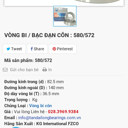
VÒNG BI / BẠC ĐẠN CÔN : 580/572
Tweet
Share
Pinterest
Mã sản phẩm: 580/572
Gửi cho bạn bè
In
Đường kính trong (d) :
82.5 mm
Đường kính ngoài (D) :
140 mm
Độ dày vòng bi (T) :
36.5 mm
Trọng lượng :
Kg
Chủng Loại :
Vòng bi côn
Giá :
Vui lòng
Liên hệ -
028.3969.9384
Email :
info@tandailongbearings.com.vn
Hãng Sản Xuất :
KG International FZCO