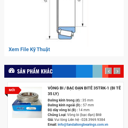
Xem File Kỹ Thuật
SẢN PHẨM KHÁC
prev
next
VÒNG BI / BẠC ĐẠN BITÊ 35TRK-1 (BI TÊ
MỚI
35 LY)
Đường kính trong (d) :
35 mm
Đường kính ngoài (D) :
57 mm
Độ dày vòng bi (B) :
14 mm
Chủng Loại:
Vòng bi (bạc đạn) Bitê
Giá:
Vui lòng Liên hệ - 028.3969.9384
Email:
info@tandailongbearings.com.vn