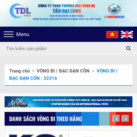
Toggle
Menu
navigation
Trang chủ
VÒNG BI / BẠC ĐẠN CÔN
VÒNG BI /
BẠC ĐẠN CÔN : 32316
DANH SÁCH VÒNG BI THEO HÃNG
prev
next