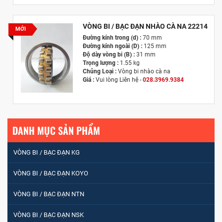
Hãng Sản Xuất :
KG International FZCO
VÒNG BI / BẠC ĐẠN NHÀO CÀ NA 22214
MỚI
Đường kính trong (d) :
70 mm
Đường kính ngoài (D) :
125 mm
Độ dày vòng bi (B) :
31 mm
Trọng lượng :
1.55 kg
Chủng Loại :
Vòng bi nhào cà na
Giá :
Vui lòng
Liên hệ -
028.3969.9384
Email :
info@tandailongbearings.com.vn
Hãng Sản Xuất :
KG International FZCO
DANH MỤC SẢN PHẨM
VÒNG BI / BẠC ĐẠN KG
VÒNG BI / BẠC ĐẠN KOYO
VÒNG BI / BẠC ĐẠN NTN
VÒNG BI / BẠC ĐẠN NSK