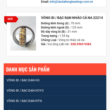
Email:
info@tandailongbearings.com.vn
Hãng Sản Xuất :
KG International FZCO
VÒNG BI / BẠC ĐẠN NHÀO CÀ NA 22214
MỚI
Đường kính trong (d) :
70 mm
Đường kính ngoài (D) :
125 mm
Độ dày vòng bi (B) :
31 mm
Trọng lượng :
1.55 kg
Chủng Loại :
Vòng bi nhào cà na
Giá :
Vui lòng
Liên hệ -
028.3969.9384
Email :
info@tandailongbearings.com.vn
Hãng Sản Xuất :
KG International FZCO
DANH MỤC SẢN PHẨM
VÒNG BI / BẠC ĐẠN KG
VÒNG BI / BẠC ĐẠN KOYO
VÒNG BI / BẠC ĐẠN NTN