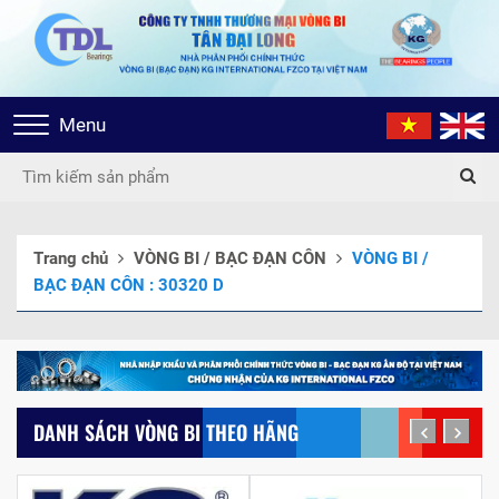
Toggle
Menu
navigation
Trang chủ
VÒNG BI / BẠC ĐẠN CÔN
VÒNG BI /
BẠC ĐẠN CÔN : 30320 D
DANH SÁCH VÒNG BI THEO HÃNG
prev
next