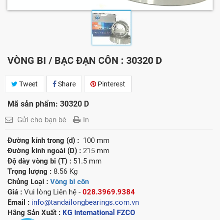
VÒNG BI / BẠC ĐẠN CÔN : 30320 D
Tweet
Share
Pinterest
Mã sản phẩm: 30320 D
Gửi cho bạn bè
In
Đường kính trong (d) :
100 mm
Đường kính ngoài (D) :
215 mm
Độ dày vòng bi (T) :
51.5 mm
Trọng lượng :
8.56 Kg
Chủng Loại :
Vòng bi côn
Giá :
Vui lòng
Liên hệ -
028.3969.9384
Email :
info@tandailongbearings.com.vn
Hãng Sản Xuất :
KG International FZCO