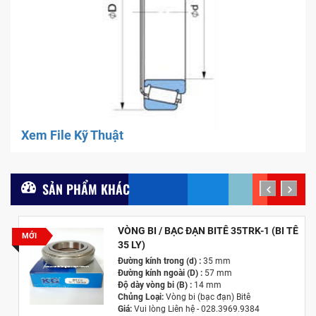
Xem File Kỹ Thuật
SẢN PHẨM KHÁC
prev
next
VÒNG BI / BẠC ĐẠN BITÊ 35TRK-1 (BI TÊ
MỚI
35 LY)
Đường kính trong (d) :
35 mm
Đường kính ngoài (D) :
57 mm
Độ dày vòng bi (B) :
14 mm
Chủng Loại:
Vòng bi (bạc đạn) Bitê
Giá:
Vui lòng Liên hệ - 028.3969.9384