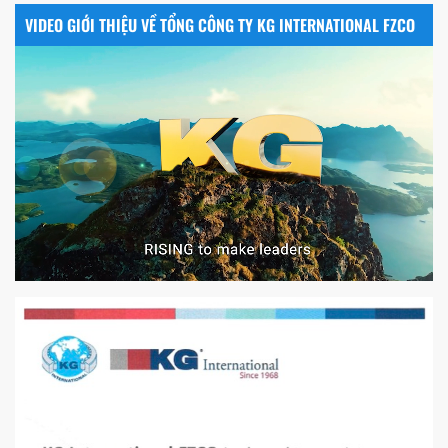
VIDEO GIỚI THIỆU VỀ TỔNG CÔNG TY KG INTERNATIONAL FZCO