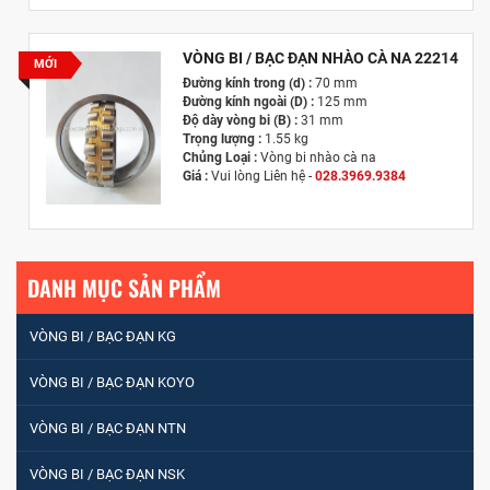
Hãng Sản Xuất :
KG International FZCO
VÒNG BI / BẠC ĐẠN NHÀO CÀ NA 22214
MỚI
Đường kính trong (d) :
70 mm
Đường kính ngoài (D) :
125 mm
Độ dày vòng bi (B) :
31 mm
Trọng lượng :
1.55 kg
Chủng Loại :
Vòng bi nhào cà na
Giá :
Vui lòng
Liên hệ -
028.3969.9384
Email :
info@tandailongbearings.com.vn
Hãng Sản Xuất :
KG International FZCO
DANH MỤC SẢN PHẨM
VÒNG BI / BẠC ĐẠN KG
VÒNG BI / BẠC ĐẠN KOYO
VÒNG BI / BẠC ĐẠN NTN
VÒNG BI / BẠC ĐẠN NSK