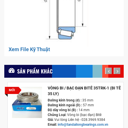
Xem File Kỹ Thuật
SẢN PHẨM KHÁC
prev
next
VÒNG BI / BẠC ĐẠN BITÊ 35TRK-1 (BI TÊ
MỚI
35 LY)
Đường kính trong (d) :
35 mm
Đường kính ngoài (D) :
57 mm
Độ dày vòng bi (B) :
14 mm
Chủng Loại:
Vòng bi (bạc đạn) Bitê
Giá:
Vui lòng Liên hệ - 028.3969.9384
Email:
info@tandailongbearings.com.vn