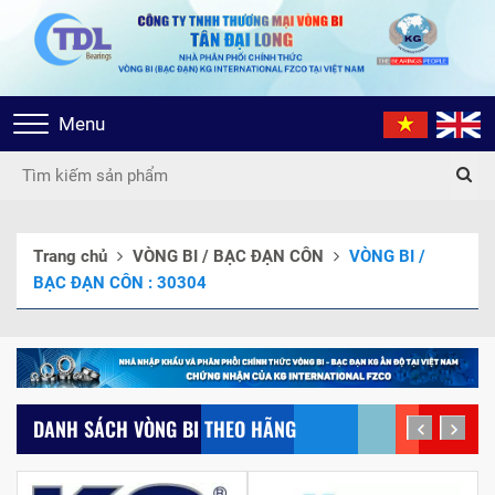
Toggle
Menu
navigation
Trang chủ
VÒNG BI / BẠC ĐẠN CÔN
VÒNG BI /
BẠC ĐẠN CÔN : 30304
DANH SÁCH VÒNG BI THEO HÃNG
prev
next