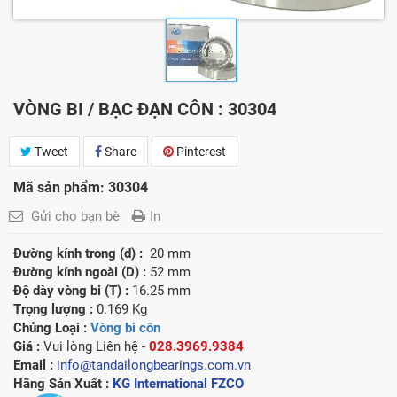
VÒNG BI / BẠC ĐẠN CÔN : 30304
Tweet
Share
Pinterest
Mã sản phẩm: 30304
Gửi cho bạn bè
In
Đường kính trong (d) :
20 mm
Đường kính ngoài (D) :
52 mm
Độ dày vòng bi (T) :
16.25 mm
Trọng lượng :
0.169 Kg
Chủng Loại :
Vòng bi côn
Giá :
Vui lòng
Liên hệ -
028.3969.9384
Email :
info@tandailongbearings.com.vn
Hãng Sản Xuất :
KG International FZCO