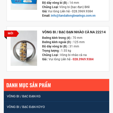
Độ dày vòng bi (B) :
14 mm
Chủng Loại:
Vòng bi (bạc đạn) Bitê
Giá:
Vui lòng Liên hệ - 028.3969.9384
Email:
info@tandailongbearings.com.vn
Hãng Sản Xuất :
KG International FZCO
VÒNG BI / BẠC ĐẠN NHÀO CÀ NA 22214
MỚI
Đường kính trong (d) :
70 mm
Đường kính ngoài (D) :
125 mm
Độ dày vòng bi (B) :
31 mm
Trọng lượng :
1.55 kg
Chủng Loại :
Vòng bi nhào cà na
Giá :
Vui lòng
Liên hệ -
028.3969.9384
Email :
info@tandailongbearings.com.vn
Hãng Sản Xuất :
KG International FZCO
DANH MỤC SẢN PHẨM
VÒNG BI / BẠC ĐẠN KG
VÒNG BI / BẠC ĐẠN KOYO