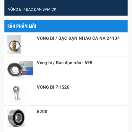
VÒNG BI / BẠC ĐẠN SAMICK
SẢN PHẨM MỚI
VÒNG BI / BẠC ĐẠN NHÀO CÀ NA 24134
Vòng bi / Bạc đạn tròn : 698
VÒNG BI PHS20
5200