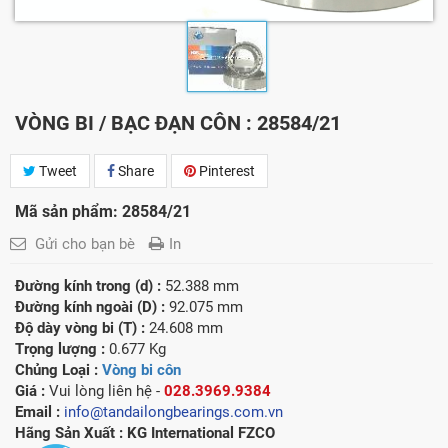
VÒNG BI / BẠC ĐẠN CÔN : 28584/21
Tweet
Share
Pinterest
Mã sản phẩm: 28584/21
Gửi cho bạn bè
In
Đường kính trong (d) :
52.388 mm
Đường kính ngoài (D) :
92.075 mm
Độ dày vòng bi (T) :
24.608 mm
Trọng lượng :
0.677 Kg
Chủng Loại :
Vòng bi côn
Giá :
Vui lòng l
iên hệ -
028.3969.9384
Email :
info@tandailongbearings.com.vn
Hãng Sản Xuất :
KG International FZCO