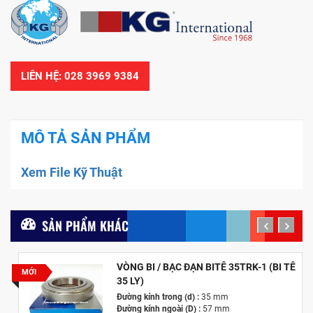
LIÊN HỆ: 028 3969 9384
MÔ TẢ SẢN PHẨM
Xem File Kỹ Thuật
SẢN PHẨM KHÁC
prev
next
VÒNG BI / BẠC ĐẠN BITÊ 35TRK-1 (BI TÊ
MỚI
35 LY)
Đường kính trong (d) :
35 mm
Đường kính ngoài (D) :
57 mm