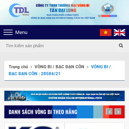
Toggle
Menu
navigation
Trang chủ
VÒNG BI / BẠC ĐẠN CÔN
VÒNG BI /
BẠC ĐẠN CÔN : 28584/21
DANH SÁCH VÒNG BI THEO HÃNG
prev
next