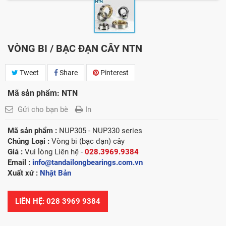
VÒNG BI / BẠC ĐẠN CÂY NTN
Tweet
Share
Pinterest
Mã sản phẩm: NTN
Gửi cho bạn bè
In
Mã sản phẩm :
NUP305 - NUP330 series
Chủng Loại :
Vòng bi (bạc đạn) cây
Giá :
Vui lòng
Liên hệ -
028.3969.9384
Email :
info@tandailongbearings.com.vn
Xuất xứ :
Nhật Bản
LIÊN HỆ: 028 3969 9384