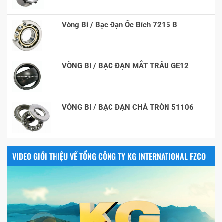
Vòng Bi / Bạc Đạn Ốc Bích 7215 B
VÒNG BI / BẠC ĐẠN MẮT TRÂU GE12
VÒNG BI / BẠC ĐẠN CHÀ TRÒN 51106
VIDEO GIỚI THIỆU VỀ TỔNG CÔNG TY KG INTERNATIONAL FZCO