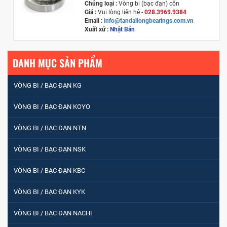
Chủng loại :
Vòng bi (bạc đạn) côn
Giá :
Vui lòng liên hệ -
028.3969.9384
Email :
info@tandailongbearings.com.vn
Xuất xứ :
Nhật Bản
DANH MỤC SẢN PHẨM
VÒNG BI / BẠC ĐẠN KG
VÒNG BI / BẠC ĐẠN KOYO
VÒNG BI / BẠC ĐẠN NTN
VÒNG BI / BẠC ĐẠN NSK
VÒNG BI / BẠC ĐẠN KBC
VÒNG BI / BẠC ĐẠN KYK
VÒNG BI / BẠC ĐẠN NACHI