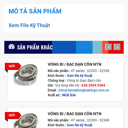
MÔ TẢ SẢN PHẨM
Xem File Kỹ Thuật
SẢN PHẨM KHÁC
prev
next
VÒNG BI / BẠC ĐẠN CÔN NTN
MỚI
Mã sản phẩm :
4T series , 32203 - 32240
Kích thước :
Xem file kỹ thuật
Chủng loại :
Vòng bi (bạc đạn) côn
Giá :
Vui lòng liên hệ -
028.3969.9384
Email :
info@tandailongbearings.com.vn
Xuất xứ :
Nhật Bản
VÒNG BI / BẠC ĐẠN CÔN NTN
MỚI
Mã sản phẩm :
4T series , 32303 - 32340
Kích thước :
Xem file kỹ thuật