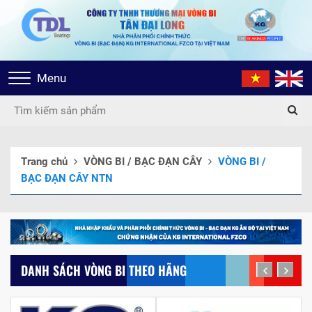
Toggle
Menu
navigation
Trang chủ
VÒNG BI / BẠC ĐẠN CÂY
VÒNG BI /
BẠC ĐẠN CÂY NTN
DANH SÁCH VÒNG BI THEO HÃNG
prev
next