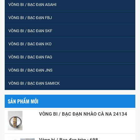
VÒNG BI / BẠC ĐẠN ASAHI
VÒNG BI / BẠC ĐẠN FBJ
VÒNG BI / BẠC ĐẠN SKF
VÒNG BI / BẠC ĐẠN IKO
VÒNG BI / BẠC ĐẠN FAG
VÒNG BI / BẠC ĐẠN JNS
VÒNG BI / BẠC ĐẠN SAMICK
SẢN PHẨM MỚI
VÒNG BI / BẠC ĐẠN NHÀO CÀ NA 24134
Vòng bi / Bạc đạn tròn : 698