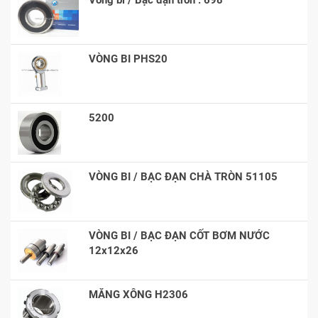
VÒNG BI PHS20
5200
VÒNG BI / BẠC ĐẠN CHÀ TRÒN 51105
VÒNG BI / BẠC ĐẠN CỐT BƠM NƯỚC
12x12x26
MĂNG XÔNG H2306