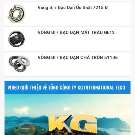
Vòng Bi / Bạc Đạn Ốc Bích 7215 B
VÒNG BI / BẠC ĐẠN MẮT TRÂU GE12
VÒNG BI / BẠC ĐẠN CHÀ TRÒN 51106
VIDEO GIỚI THIỆU VỀ TỔNG CÔNG TY KG INTERNATIONAL FZCO