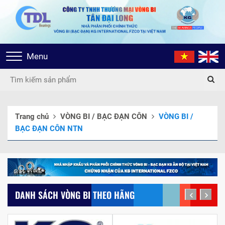
Toggle
Menu
navigation
Trang chủ
VÒNG BI / BẠC ĐẠN CÔN
VÒNG BI /
BẠC ĐẠN CÔN NTN
DANH SÁCH VÒNG BI THEO HÃNG
prev
next