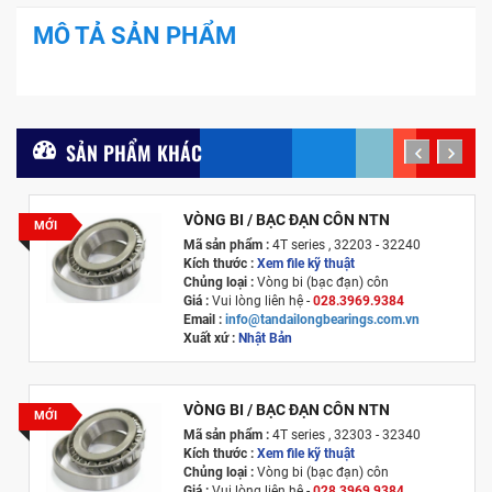
MÔ TẢ SẢN PHẨM
SẢN PHẨM KHÁC
prev
next
VÒNG BI / BẠC ĐẠN CÔN NTN
MỚI
Mã sản phẩm :
4T series , 32203 - 32240
Kích thước :
Xem file kỹ thuật
Chủng loại :
Vòng bi (bạc đạn) côn
Giá :
Vui lòng liên hệ -
028.3969.9384
Email :
info@tandailongbearings.com.vn
Xuất xứ :
Nhật Bản
VÒNG BI / BẠC ĐẠN CÔN NTN
MỚI
Mã sản phẩm :
4T series , 32303 - 32340
Kích thước :
Xem file kỹ thuật
Chủng loại :
Vòng bi (bạc đạn) côn
Giá :
Vui lòng liên hệ -
028.3969.9384