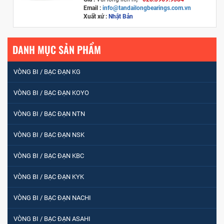
Email :
info@tandailongbearings.com.vn
Xuất xứ :
Nhật Bản
DANH MỤC SẢN PHẨM
VÒNG BI / BẠC ĐẠN KG
VÒNG BI / BẠC ĐẠN KOYO
VÒNG BI / BẠC ĐẠN NTN
VÒNG BI / BẠC ĐẠN NSK
VÒNG BI / BẠC ĐẠN KBC
VÒNG BI / BẠC ĐẠN KYK
VÒNG BI / BẠC ĐẠN NACHI
VÒNG BI / BẠC ĐẠN ASAHI