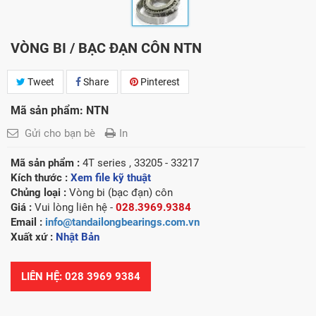
VÒNG BI / BẠC ĐẠN CÔN NTN
Tweet
Share
Pinterest
Mã sản phẩm: NTN
Gửi cho bạn bè
In
Mã sản phẩm :
4T series , 33205 - 33217
Kích thước :
Xem file kỹ thuật
Chủng loại :
Vòng bi (bạc đạn) côn
Giá :
Vui lòng liên hệ -
028.3969.9384
Email :
info@tandailongbearings.com.vn
Xuất xứ :
Nhật Bản
LIÊN HỆ: 028 3969 9384