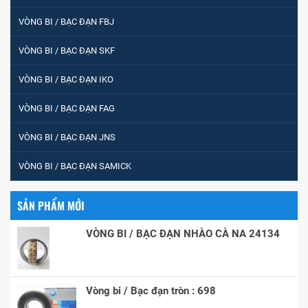
VÒNG BI / BẠC ĐẠN FBJ
VÒNG BI / BẠC ĐẠN SKF
VÒNG BI / BẠC ĐẠN IKO
VÒNG BI / BẠC ĐẠN FAG
VÒNG BI / BẠC ĐẠN JNS
VÒNG BI / BẠC ĐẠN SAMICK
SẢN PHẨM MỚI
VÒNG BI / BẠC ĐẠN NHÀO CÀ NA 24134
Vòng bi / Bạc đạn tròn : 698