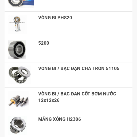
VÒNG BI PHS20
5200
VÒNG BI / BẠC ĐẠN CHÀ TRÒN 51105
VÒNG BI / BẠC ĐẠN CỐT BƠM NƯỚC
12x12x26
MĂNG XÔNG H2306