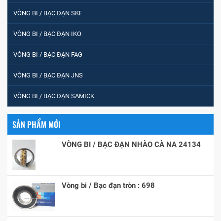
VÒNG BI / BẠC ĐẠN SKF
VÒNG BI / BẠC ĐẠN IKO
VÒNG BI / BẠC ĐẠN FAG
VÒNG BI / BẠC ĐẠN JNS
VÒNG BI / BẠC ĐẠN SAMICK
SẢN PHẨM MỚI
VÒNG BI / BẠC ĐẠN NHÀO CÀ NA 24134
Vòng bi / Bạc đạn tròn : 698