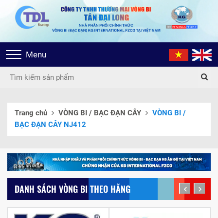
Toggle
Menu
navigation
Trang chủ
VÒNG BI / BẠC ĐẠN CÂY
VÒNG BI /
BẠC ĐẠN CÂY NJ412
DANH SÁCH VÒNG BI THEO HÃNG
prev
next