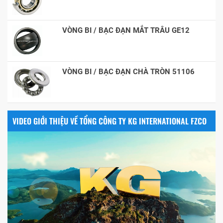
VÒNG BI / BẠC ĐẠN MẮT TRÂU GE12
VÒNG BI / BẠC ĐẠN CHÀ TRÒN 51106
VIDEO GIỚI THIỆU VỀ TỔNG CÔNG TY KG INTERNATIONAL FZCO