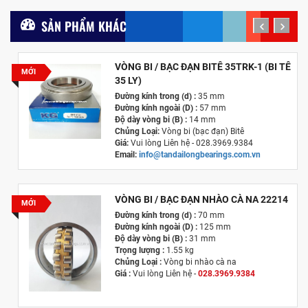
SẢN PHẨM KHÁC
prev
next
VÒNG BI / BẠC ĐẠN BITÊ 35TRK-1 (BI TÊ
MỚI
35 LY)
Đường kính trong (d) :
35 mm
Đường kính ngoài (D) :
57 mm
Độ dày vòng bi (B) :
14 mm
Chủng Loại:
Vòng bi (bạc đạn) Bitê
Giá:
Vui lòng Liên hệ - 028.3969.9384
Email:
info@tandailongbearings.com.vn
Hãng Sản Xuất :
KG International FZCO
VÒNG BI / BẠC ĐẠN NHÀO CÀ NA 22214
MỚI
Đường kính trong (d) :
70 mm
Đường kính ngoài (D) :
125 mm
Độ dày vòng bi (B) :
31 mm
Trọng lượng :
1.55 kg
Chủng Loại :
Vòng bi nhào cà na
Giá :
Vui lòng
Liên hệ -
028.3969.9384
Email :
info@tandailongbearings.com.vn
Hãng Sản Xuất :
KG International FZCO