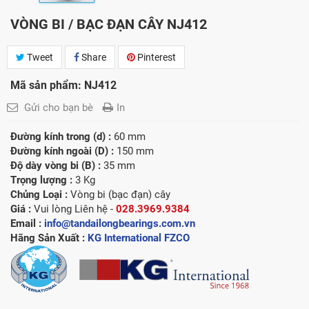
VÒNG BI / BẠC ĐẠN CÂY NJ412
Tweet
Share
Pinterest
Mã sản phẩm: NJ412
Gửi cho bạn bè
In
Đường kính trong (d) :
60 mm
Đường kính ngoài (D) :
150 mm
Độ dày vòng bi (B) :
35 mm
Trọng lượng :
3 Kg
Chủng Loại :
Vòng bi (bạc đạn) cây
Giá :
Vui lòng
Liên hệ -
028.3969.9384
Email :
info@tandailongbearings.com.vn
Hãng Sản Xuất :
KG International FZCO