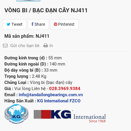
VÒNG BI / BẠC ĐẠN CÂY NJ411
Tweet
Share
Pinterest
Mã sản phẩm: NJ411
Gửi cho bạn bè
In
Đường kính trong (d) :
55 mm
Đường kính ngoài (D) :
140 mm
Độ dày vòng bi (B) :
33 mm
Trọng lượng :
2.48 Kg
Chủng Loại :
Vòng bi (bạc đạn) cây
Giá :
Vui lòng
Liên hệ -
028.3969.9384
Email :
info@tandailongbearings.com.vn
Hãng Sản Xuất :
KG International FZCO