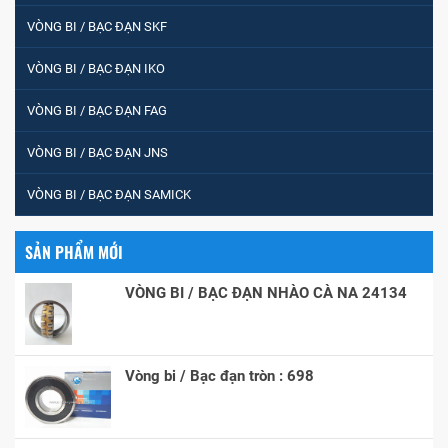
VÒNG BI / BẠC ĐẠN SKF
VÒNG BI / BẠC ĐẠN IKO
VÒNG BI / BẠC ĐẠN FAG
VÒNG BI / BẠC ĐẠN JNS
VÒNG BI / BẠC ĐẠN SAMICK
SẢN PHẨM MỚI
VÒNG BI / BẠC ĐẠN NHÀO CÀ NA 24134
Vòng bi / Bạc đạn tròn : 698