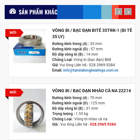
SẢN PHẨM KHÁC
prev
next
VÒNG BI / BẠC ĐẠN BITÊ 35TRK-1 (BI TÊ
MỚI
35 LY)
Đường kính trong (d) :
35 mm
Đường kính ngoài (D) :
57 mm
Độ dày vòng bi (B) :
14 mm
Chủng Loại:
Vòng bi (bạc đạn) Bitê
Giá:
Vui lòng Liên hệ - 028.3969.9384
Email:
info@tandailongbearings.com.vn
Hãng Sản Xuất :
KG International FZCO
VÒNG BI / BẠC ĐẠN NHÀO CÀ NA 22214
MỚI
Đường kính trong (d) :
70 mm
Đường kính ngoài (D) :
125 mm
Độ dày vòng bi (B) :
31 mm
Trọng lượng :
1.55 kg
Chủng Loại :
Vòng bi nhào cà na
Giá :
Vui lòng
Liên hệ -
028.3969.9384
Email :
info@tandailongbearings.com.vn
Hãng Sản Xuất :
KG International FZCO