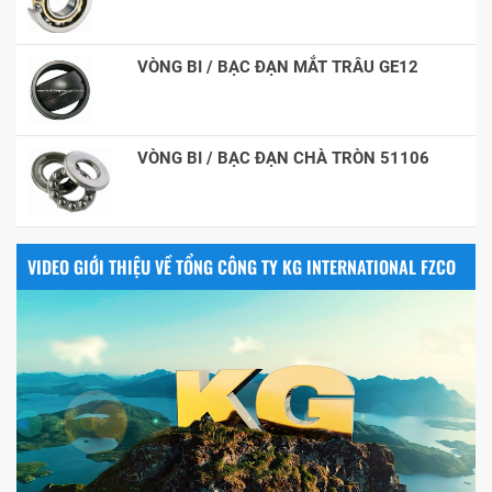
VÒNG BI / BẠC ĐẠN MẮT TRÂU GE12
VÒNG BI / BẠC ĐẠN CHÀ TRÒN 51106
VIDEO GIỚI THIỆU VỀ TỔNG CÔNG TY KG INTERNATIONAL FZCO