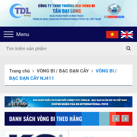
Toggle
Menu
navigation
Trang chủ
VÒNG BI / BẠC ĐẠN CÂY
VÒNG BI /
BẠC ĐẠN CÂY NJ411
DANH SÁCH VÒNG BI THEO HÃNG
prev
next