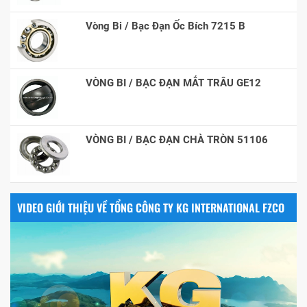
Vòng Bi / Bạc Đạn Ốc Bích 7215 B
VÒNG BI / BẠC ĐẠN MẮT TRÂU GE12
VÒNG BI / BẠC ĐẠN CHÀ TRÒN 51106
VIDEO GIỚI THIỆU VỀ TỔNG CÔNG TY KG INTERNATIONAL FZCO