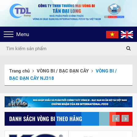
Toggle
Menu
navigation
Trang chủ
VÒNG BI / BẠC ĐẠN CÂY
VÒNG BI /
BẠC ĐẠN CÂY NJ318
DANH SÁCH VÒNG BI THEO HÃNG
prev
next