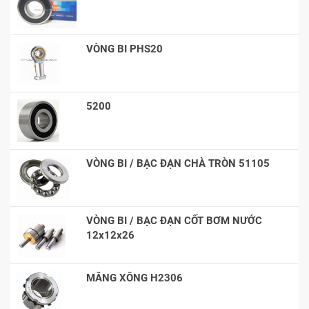
VÒNG BI PHS20
5200
VÒNG BI / BẠC ĐẠN CHÀ TRÒN 51105
VÒNG BI / BẠC ĐẠN CỐT BƠM NƯỚC
12x12x26
MĂNG XÔNG H2306