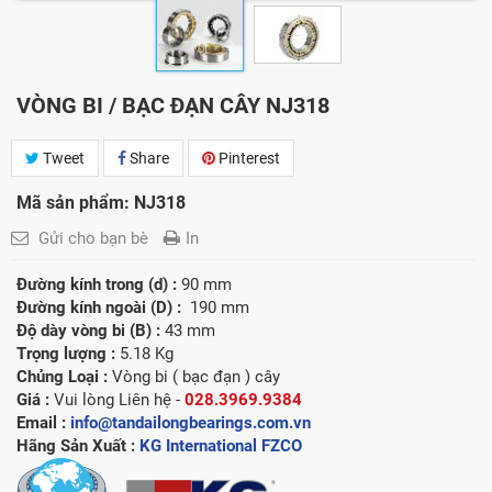
VÒNG BI / BẠC ĐẠN CÂY NJ318
Tweet
Share
Pinterest
Mã sản phẩm: NJ318
Gửi cho bạn bè
In
Đường kính trong (d) :
90 mm
Đường kính ngoài (D) :
190 mm
Độ dày vòng bi (B) :
43 mm
Trọng lượng :
5.18 Kg
Chủng Loại :
Vòng bi ( bạc đạn ) cây
Giá :
Vui lòng
Liên hệ -
028.3969.9384
Email :
info@tandailongbearings.com.vn
Hãng Sản Xuất :
KG International FZCO