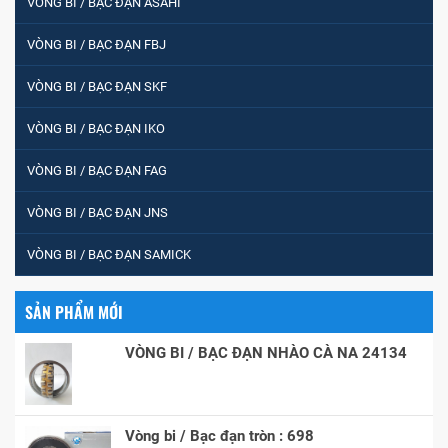
VÒNG BI / BẠC ĐẠN ASAHI
VÒNG BI / BẠC ĐẠN FBJ
VÒNG BI / BẠC ĐẠN SKF
VÒNG BI / BẠC ĐẠN IKO
VÒNG BI / BẠC ĐẠN FAG
VÒNG BI / BẠC ĐẠN JNS
VÒNG BI / BẠC ĐẠN SAMICK
SẢN PHẨM MỚI
VÒNG BI / BẠC ĐẠN NHÀO CÀ NA 24134
Vòng bi / Bạc đạn tròn : 698