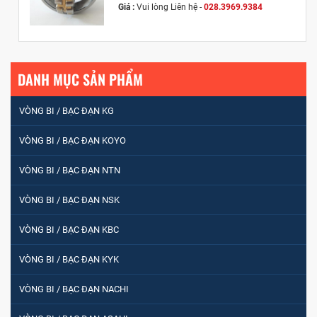
Giá :
Vui lòng
Liên hệ -
028.3969.9384
Email :
info@tandailongbearings.com.vn
Hãng Sản Xuất :
KG International FZCO
DANH MỤC SẢN PHẨM
VÒNG BI / BẠC ĐẠN KG
VÒNG BI / BẠC ĐẠN KOYO
VÒNG BI / BẠC ĐẠN NTN
VÒNG BI / BẠC ĐẠN NSK
VÒNG BI / BẠC ĐẠN KBC
VÒNG BI / BẠC ĐẠN KYK
VÒNG BI / BẠC ĐẠN NACHI