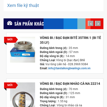
Xem file kỹ thuật
SẢN PHẨM KHÁC
prev
next
VÒNG BI / BẠC ĐẠN BITÊ 35TRK-1 (BI TÊ
MỚI
35 LY)
Đường kính trong (d) :
35 mm
Đường kính ngoài (D) :
57 mm
Độ dày vòng bi (B) :
14 mm
Chủng Loại:
Vòng bi (bạc đạn) Bitê
Giá:
Vui lòng Liên hệ - 028.3969.9384
Email:
info@tandailongbearings.com.vn
Hãng Sản Xuất :
KG International FZCO
VÒNG BI / BẠC ĐẠN NHÀO CÀ NA 22214
MỚI
Đường kính trong (d) :
70 mm
Đường kính ngoài (D) :
125 mm
Độ dày vòng bi (B) :
31 mm
Trọng lượng :
1.55 kg
Chủng Loại :
Vòng bi nhào cà na