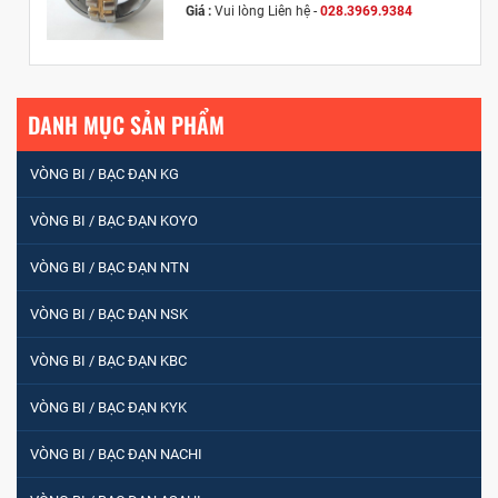
Giá :
Vui lòng
Liên hệ -
028.3969.9384
Email :
info@tandailongbearings.com.vn
Hãng Sản Xuất :
KG International FZCO
DANH MỤC SẢN PHẨM
VÒNG BI / BẠC ĐẠN KG
VÒNG BI / BẠC ĐẠN KOYO
VÒNG BI / BẠC ĐẠN NTN
VÒNG BI / BẠC ĐẠN NSK
VÒNG BI / BẠC ĐẠN KBC
VÒNG BI / BẠC ĐẠN KYK
VÒNG BI / BẠC ĐẠN NACHI