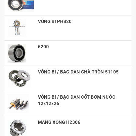
VÒNG BI PHS20
5200
VÒNG BI / BẠC ĐẠN CHÀ TRÒN 51105
VÒNG BI / BẠC ĐẠN CỐT BƠM NƯỚC
12x12x26
MĂNG XÔNG H2306