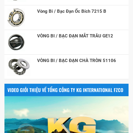
Vòng Bi / Bạc Đạn Ốc Bích 7215 B
VÒNG BI / BẠC ĐẠN MẮT TRÂU GE12
VÒNG BI / BẠC ĐẠN CHÀ TRÒN 51106
VIDEO GIỚI THIỆU VỀ TỔNG CÔNG TY KG INTERNATIONAL FZCO