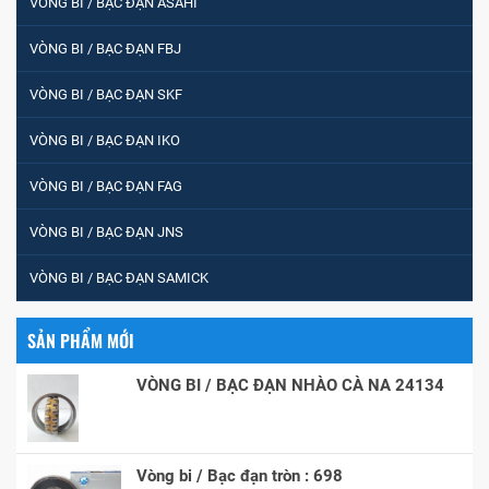
VÒNG BI / BẠC ĐẠN ASAHI
VÒNG BI / BẠC ĐẠN FBJ
VÒNG BI / BẠC ĐẠN SKF
VÒNG BI / BẠC ĐẠN IKO
VÒNG BI / BẠC ĐẠN FAG
VÒNG BI / BẠC ĐẠN JNS
VÒNG BI / BẠC ĐẠN SAMICK
SẢN PHẨM MỚI
VÒNG BI / BẠC ĐẠN NHÀO CÀ NA 24134
Vòng bi / Bạc đạn tròn : 698