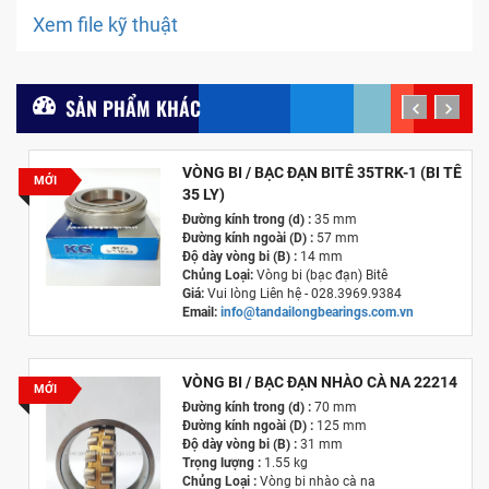
Xem file kỹ thuật
SẢN PHẨM KHÁC
prev
next
VÒNG BI / BẠC ĐẠN BITÊ 35TRK-1 (BI TÊ
MỚI
35 LY)
Đường kính trong (d) :
35 mm
Đường kính ngoài (D) :
57 mm
Độ dày vòng bi (B) :
14 mm
Chủng Loại:
Vòng bi (bạc đạn) Bitê
Giá:
Vui lòng Liên hệ - 028.3969.9384
Email:
info@tandailongbearings.com.vn
Hãng Sản Xuất :
KG International FZCO
VÒNG BI / BẠC ĐẠN NHÀO CÀ NA 22214
MỚI
Đường kính trong (d) :
70 mm
Đường kính ngoài (D) :
125 mm
Độ dày vòng bi (B) :
31 mm
Trọng lượng :
1.55 kg
Chủng Loại :
Vòng bi nhào cà na