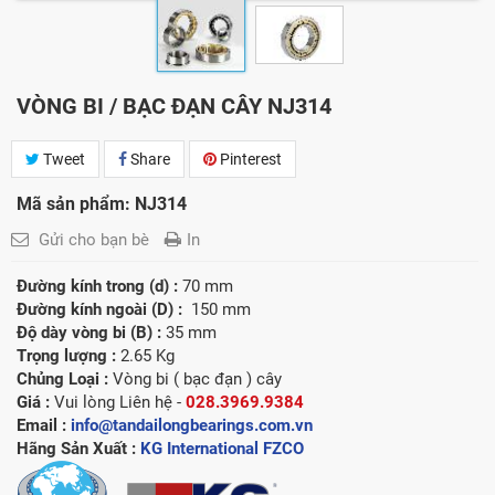
VÒNG BI / BẠC ĐẠN CÂY NJ314
Tweet
Share
Pinterest
Mã sản phẩm: NJ314
Gửi cho bạn bè
In
Đường kính trong (d) :
70 mm
Đường kính ngoài (D) :
150 mm
Độ dày vòng bi (B) :
35 mm
Trọng lượng :
2.65 Kg
Chủng Loại :
Vòng bi ( bạc đạn ) cây
Giá :
Vui lòng
Liên hệ -
028.3969.9384
Email :
info@tandailongbearings.com.vn
Hãng Sản Xuất :
KG International FZCO