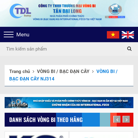
Toggle
Menu
navigation
Trang chủ
VÒNG BI / BẠC ĐẠN CÂY
VÒNG BI /
BẠC ĐẠN CÂY NJ314
DANH SÁCH VÒNG BI THEO HÃNG
prev
next