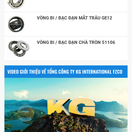
VÒNG BI / BẠC ĐẠN MẮT TRÂU GE12
VÒNG BI / BẠC ĐẠN CHÀ TRÒN 51106
VIDEO GIỚI THIỆU VỀ TỔNG CÔNG TY KG INTERNATIONAL FZCO