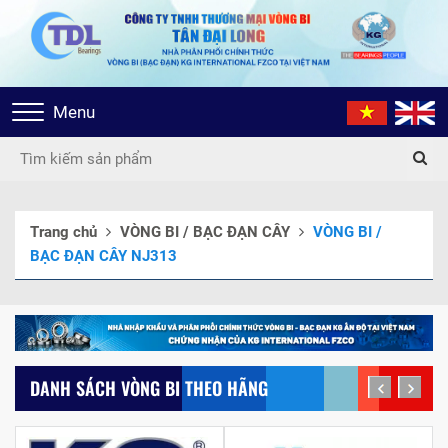
Toggle
Menu
navigation
Trang chủ
VÒNG BI / BẠC ĐẠN CÂY
VÒNG BI /
BẠC ĐẠN CÂY NJ313
DANH SÁCH VÒNG BI THEO HÃNG
prev
next