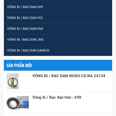
VÒNG BI / BẠC ĐẠN SKF
VÒNG BI / BẠC ĐẠN IKO
VÒNG BI / BẠC ĐẠN FAG
VÒNG BI / BẠC ĐẠN JNS
VÒNG BI / BẠC ĐẠN SAMICK
SẢN PHẨM MỚI
VÒNG BI / BẠC ĐẠN NHÀO CÀ NA 24134
Vòng bi / Bạc đạn tròn : 698