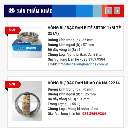
SẢN PHẨM KHÁC
prev
next
VÒNG BI / BẠC ĐẠN BITÊ 35TRK-1 (BI TÊ
MỚI
35 LY)
Đường kính trong (d) :
35 mm
Đường kính ngoài (D) :
57 mm
Độ dày vòng bi (B) :
14 mm
Chủng Loại:
Vòng bi (bạc đạn) Bitê
Giá:
Vui lòng Liên hệ - 028.3969.9384
Email:
info@tandailongbearings.com.vn
Hãng Sản Xuất :
KG International FZCO
VÒNG BI / BẠC ĐẠN NHÀO CÀ NA 22214
MỚI
Đường kính trong (d) :
70 mm
Đường kính ngoài (D) :
125 mm
Độ dày vòng bi (B) :
31 mm
Trọng lượng :
1.55 kg
Chủng Loại :
Vòng bi nhào cà na
Giá :
Vui lòng
Liên hệ -
028.3969.9384
Email :
info@tandailongbearings.com.vn
Hãng Sản Xuất :
KG International FZCO