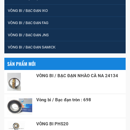
VÒNG BI / BẠC ĐẠN IKO
VÒNG BI / BẠC ĐẠN FAG
VÒNG BI / BẠC ĐẠN JNS
VÒNG BI / BẠC ĐẠN SAMICK
SẢN PHẨM MỚI
VÒNG BI / BẠC ĐẠN NHÀO CÀ NA 24134
Vòng bi / Bạc đạn tròn : 698
VÒNG BI PHS20