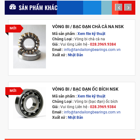
SẢN PHẨM KHÁC
prev
next
VÒNG BI / BẠC ĐẠN CHÀ CÀ NA NSK
MỚI
Mã sản phẩm :
Xem file kỹ thuật
Chủng Loại :
Vòng bi chà cà na
Giá :
Vui lòng
Liên hệ -
028.3969.9384
Email :
info@tandailongbearings.com.vn
Xuất xứ :
Nhật Bản
VÒNG BI / BẠC ĐẠN ỐC BÍCH NSK
MỚI
Mã sản phẩm :
Xem file kỹ thuật
Chủng Loại :
Vòng bi (bạc đạn) ốc bích
Giá :
Vui lòng
Liên hệ -
028.3969.9384
Email :
info@tandailongbearings.com.vn
Xuất xứ :
Nhật Bản