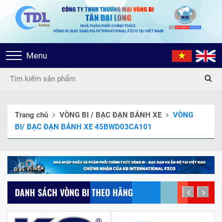
Toggle
Menu
navigation
Trang chủ
VÒNG BI / BẠC ĐẠN BÁNH XE
VÒNG
BI/ BẠC ĐẠN BÁNH XE 45BWD03CA101
DANH SÁCH VÒNG BI THEO HÃNG
prev
next