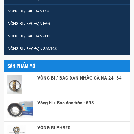
VÒNG BI / BẠC ĐẠN IKO
VÒNG BI / BẠC ĐẠN FAG
VÒNG BI / BẠC ĐẠN JNS
VÒNG BI / BẠC ĐẠN SAMICK
SẢN PHẨM MỚI
VÒNG BI / BẠC ĐẠN NHÀO CÀ NA 24134
Vòng bi / Bạc đạn tròn : 698
VÒNG BI PHS20