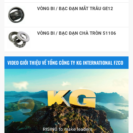
VÒNG BI / BẠC ĐẠN MẮT TRÂU GE12
VÒNG BI / BẠC ĐẠN CHÀ TRÒN 51106
VIDEO GIỚI THIỆU VỀ TỔNG CÔNG TY KG INTERNATIONAL FZCO