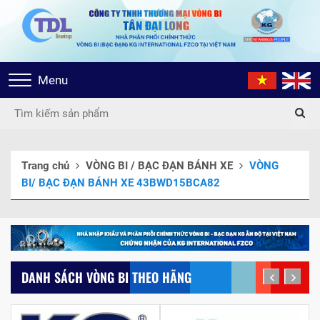
Toggle
Menu
navigation
Trang chủ
VÒNG BI / BẠC ĐẠN BÁNH XE
VÒNG
BI/ BẠC ĐẠN BÁNH XE 43BWD15BCA82
DANH SÁCH VÒNG BI THEO HÃNG
prev
next