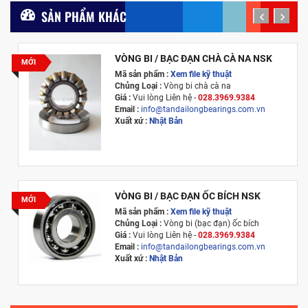
SẢN PHẨM KHÁC
prev
next
VÒNG BI / BẠC ĐẠN CHÀ CÀ NA NSK
MỚI
Mã sản phẩm :
Xem file kỹ thuật
Chủng Loại :
Vòng bi chà cà na
Giá :
Vui lòng
Liên hệ -
028.3969.9384
Email :
info@tandailongbearings.com.vn
Xuất xứ :
Nhật Bản
VÒNG BI / BẠC ĐẠN ỐC BÍCH NSK
MỚI
Mã sản phẩm :
Xem file kỹ thuật
Chủng Loại :
Vòng bi (bạc đạn) ốc bích
Giá :
Vui lòng
Liên hệ -
028.3969.9384
Email :
info@tandailongbearings.com.vn
Xuất xứ :
Nhật Bản