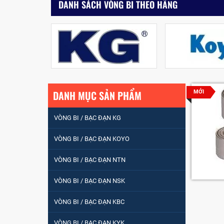
DANH SÁCH VÒNG BI THEO HÃNG
DANH MỤC SẢN PHẨM
MỚI
VÒNG BI / BẠC ĐẠN KG
VÒNG BI / BẠC ĐẠN KOYO
VÒNG BI / BẠC ĐẠN NTN
VÒNG BI / BẠC ĐẠN
VÒNG BI / BẠC ĐẠN NSK
NHÀO CÀ NA 24134
VÒNG BI / BẠC ĐẠN KBC
Vòng bi / Bạc đạn
VÒNG BI / BẠC ĐẠN KYK