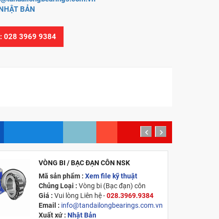
NHẬT BẢN
Ệ: 028 3969 9384
prev
next
VÒNG BI / BẠC ĐẠN CÔN NSK
MỚI
Mã sản phẩm :
Xem file kỹ thuật
Chủng Loại :
Vòng bi (Bạc đạn) côn
Giá :
Vui lòng
Liên hệ -
028.3969.9384
Email :
info@tandailongbearings.com.vn
Xuất xứ :
Nhật Bản