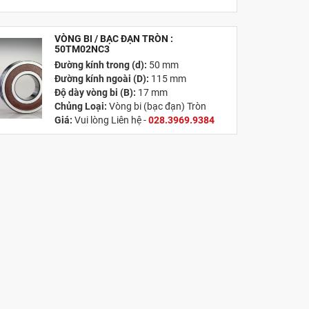
VÒNG BI / BẠC ĐẠN TRÒN :
MỚI
50TM02NC3
Đường kính trong (d):
50 mm
Đường kính ngoài (D):
115 mm
Độ dày vòng bi (B):
17 mm
Chủng Loại:
Vòng bi (bạc đạn) Tròn
Giá:
Vui lòng Liên hệ -
028.3969.9384
Email:
info@tandailongbearings.com.vn
Xuất xứ:
Nhật Bản