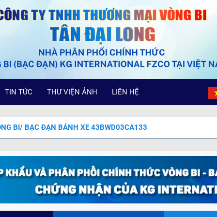
TIN TỨC
THƯ VIỆN ẢNH
LIÊN HỆ
NG BI/ BẠC ĐẠN BÁNH XE 43BWD03CA133