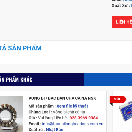
Xuất Xứ
:
LIÊN H
TẢ SẢN PHẨM
ẢN PHẨM KHÁC
VÒNG BI / BẠC ĐẠN CHÀ CÀ NA NSK
MỚI
Mã sản phẩm :
Xem file kỹ thuật
Chủng Loại :
Vòng bi chà cà na
Giá :
Vui lòng
Liên hệ -
028.3969.9384
Email :
info@tandailongbearings.com.vn
Xuất xứ :
Nhật Bản