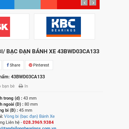
prev
next
I/ BẠC ĐẠN BÁNH XE 43BWD03CA133
Share
Pinterest
phẩm: 43BWD03CA133
o bạn bè
In
 trong (d) :
43 mm
 ngoài (D) :
80 mm
g bi (B) :
45 mm
i:
Vòng bi (bạc đạn) Bánh Xe
ng Liên hệ -
028.3969.9384
o@tandailongbearings.com.vn