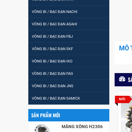
tròn : 698
VÒNG BI / BẠC ĐẠN NACHI
VÒNG BI PHS20
VÒNG BI / BẠC ĐẠN ASAHI
VÒNG BI / BẠC ĐẠN FBJ
5200
MÔ 
VÒNG BI / BẠC ĐẠN SKF
VÒNG BI / BẠC ĐẠN IKO
VÒNG BI / BẠC ĐẠN
VÒNG BI / BẠC ĐẠN FAG
CHÀ TRÒN 51105
S
VÒNG BI / BẠC ĐẠN JNS
VÒNG BI / BẠC ĐẠN
VÒNG BI / BẠC ĐẠN SAMICK
MỚI
CỐT BƠM NƯỚC
12x12x26
SẢN PHẨM MỚI
MĂNG XÔNG H2306