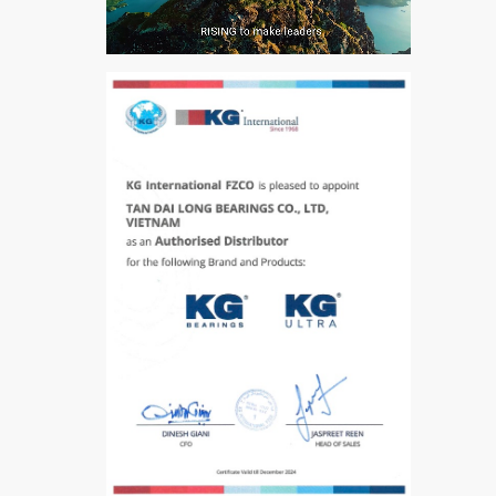
VÒNG BI PHS20
5200
VÒNG BI / BẠC ĐẠN
CHÀ TRÒN 51105
VÒNG BI / BẠC ĐẠN
CỐT BƠM NƯỚC
12x12x26
MĂNG XÔNG H2306
Vòng Bi / Bạc Đạn Ốc
Bích 7215 B