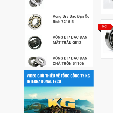
Vòng Bi / Bạc Đạn Ốc
Bích 7215 B
MỚI
VÒNG BI / BẠC ĐẠN
MẮT TRÂU GE12
VÒNG BI / BẠC ĐẠN
CHÀ TRÒN 51106
VÒNG BI / BẠC ĐẠN
VIDEO GIỚI THIỆU VỀ TỔNG CÔNG TY KG
NHÀO CÀ NA 24134
INTERNATIONAL FZCO
Vòng bi / Bạc đạn
tròn : 698