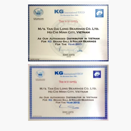
VÒNG BI / BẠC ĐẠN
MẮT TRÂU GE12
VÒNG BI / BẠC ĐẠN
CHÀ TRÒN 51106