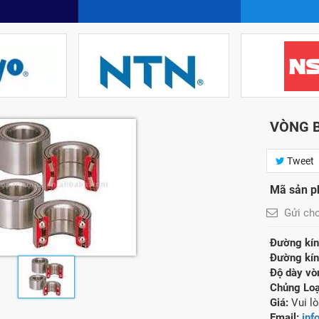
VÒNG B
Tweet
Mã sản 
Gửi ch
Đường kính
Đường kính
Độ dày vòn
Chủng Loạ
Giá:
Vui lò
Email:
inf