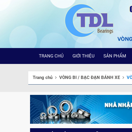
TRANG CHỦ
GIỚI THIỆU
SẢN PHẨM
Trang chủ
VÒNG BI / BẠC ĐẠN BÁNH XE
VÒ