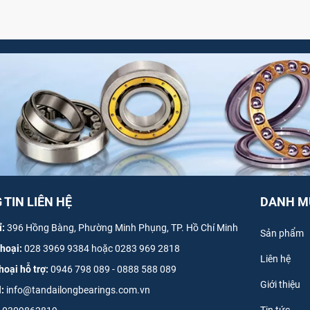
TIN LIÊN HỆ
DANH M
ỉ:
396 Hồng Bàng, Phường Minh Phụng, TP. Hồ Chí Minh
Sản phẩm
thoại:
028 3969 9384 hoặc 0283 969 2818
Liên hệ
hoại hỗ trợ:
0946 798 089
-
0
888 588 089
Giới thiệu
l:
info@tandailongbearings.com.vn
Tin tức