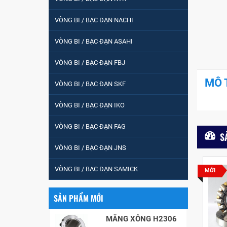
tròn : 698
VÒNG BI / BẠC ĐẠN NACHI
VÒNG BI PHS20
VÒNG BI / BẠC ĐẠN ASAHI
VÒNG BI / BẠC ĐẠN FBJ
5200
MÔ 
VÒNG BI / BẠC ĐẠN SKF
VÒNG BI / BẠC ĐẠN IKO
VÒNG BI / BẠC ĐẠN
VÒNG BI / BẠC ĐẠN FAG
CHÀ TRÒN 51105
S
VÒNG BI / BẠC ĐẠN JNS
VÒNG BI / BẠC ĐẠN
VÒNG BI / BẠC ĐẠN SAMICK
MỚI
CỐT BƠM NƯỚC
12x12x26
SẢN PHẨM MỚI
MĂNG XÔNG H2306