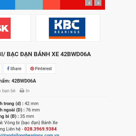
prev
next
I/ BẠC ĐẠN BÁNH XE 42BWD06A
Share
Pinterest
phẩm: 42BWD06A
o bạn bè
In
 trong (d) :
42 mm
 ngoài (D) :
76 mm
g bi (B) :
35 mm
i:
Vòng bi (bạc đạn) Bánh Xe
ng Liên hệ -
028.3969.9384
o@tandailongbearings.com.vn