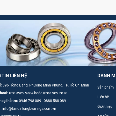
TIN LIÊN HỆ
DANH M
ỉ:
396 Hồng Bàng, Phường Minh Phụng, TP. Hồ Chí Minh
Sản phẩm
thoại:
028 3969 9384 hoặc 0283 969 2818
Liên hệ
hoại hỗ trợ:
0946 798 089
-
0
888 588 089
Giới thiệu
l:
info@tandailongbearings.com.vn
Tin tức