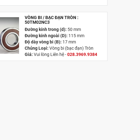
VÒNG BI / BẠC ĐẠN TRÒN :
MỚI
50TM02NC3
Đường kính trong (d):
50 mm
Đường kính ngoài (D):
115 mm
Độ dày vòng bi (B):
17 mm
Chủng Loại:
Vòng bi (bạc đạn) Tròn
Giá:
Vui lòng Liên hệ -
028.3969.9384
Email:
info@tandailongbearings.com.vn
Xuất xứ:
Nhật Bản