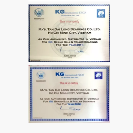
VÒNG BI / BẠC ĐẠN
MẮT TRÂU GE12
VÒNG BI / BẠC ĐẠN
CHÀ TRÒN 51106