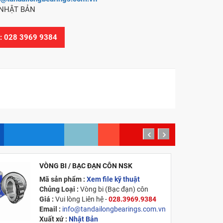
NHẬT BẢN
Ệ: 028 3969 9384
prev
next
VÒNG BI / BẠC ĐẠN CÔN NSK
MỚI
Mã sản phẩm :
Xem file kỹ thuật
Chủng Loại :
Vòng bi (Bạc đạn) côn
Giá :
Vui lòng
Liên hệ -
028.3969.9384
Email :
info@tandailongbearings.com.vn
Xuất xứ :
Nhật Bản