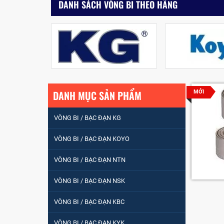
DANH SÁCH VÒNG BI THEO HÃNG
DANH MỤC SẢN PHẨM
MỚI
VÒNG BI / BẠC ĐẠN KG
VÒNG BI / BẠC ĐẠN KOYO
VÒNG BI / BẠC ĐẠN NTN
VÒNG BI / BẠC ĐẠN
VÒNG BI / BẠC ĐẠN NSK
NHÀO CÀ NA 24134
VÒNG BI / BẠC ĐẠN KBC
Vòng bi / Bạc đạn
VÒNG BI / BẠC ĐẠN KYK