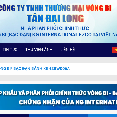
TIN TỨC
THƯ VIỆN ẢNH
LIÊN HỆ
NG BI/ BẠC ĐẠN BÁNH XE 42BWD06A