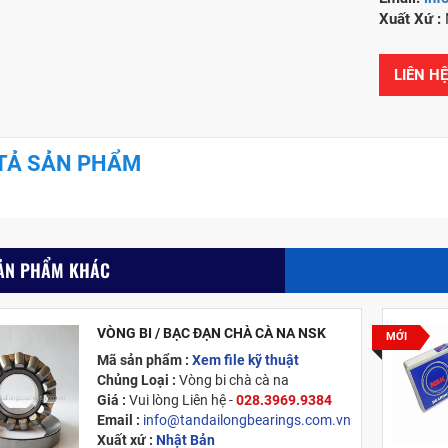
Xuất Xứ
:
LIÊN H
TẢ SẢN PHẨM
ẢN PHẨM KHÁC
VÒNG BI / BẠC ĐẠN CHÀ CÀ NA NSK
MỚI
Mã sản phẩm :
Xem file kỹ thuật
Chủng Loại :
Vòng bi chà cà na
Giá :
Vui lòng
Liên hệ -
028.3969.9384
Email :
info@tandailongbearings.com.vn
Xuất xứ :
Nhật Bản