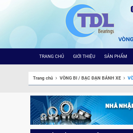
TRANG CHỦ
GIỚI THIỆU
SẢN PHẨM
Trang chủ
VÒNG BI / BẠC ĐẠN BÁNH XE
VÒ