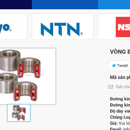
VÒNG B
Tweet
Mã sản 
Gửi ch
Đường kính
Đường kính
Độ dày vòn
Chủng Loạ
Giá:
Vui lò
Email:
inf