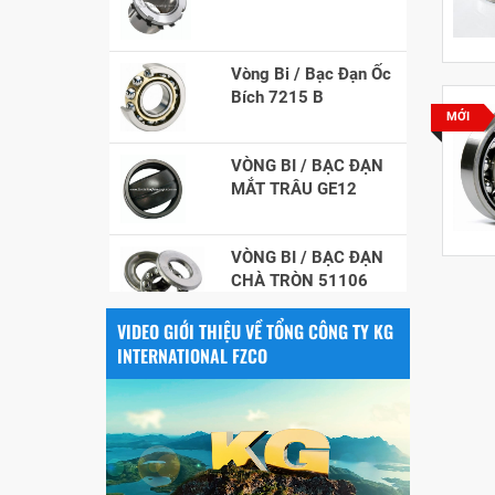
Vòng Bi / Bạc Đạn Ốc
Bích 7215 B
MỚI
VÒNG BI / BẠC ĐẠN
MẮT TRÂU GE12
VÒNG BI / BẠC ĐẠN
CHÀ TRÒN 51106
VÒNG BI / BẠC ĐẠN
VIDEO GIỚI THIỆU VỀ TỔNG CÔNG TY KG
NHÀO CÀ NA 24134
INTERNATIONAL FZCO
Vòng bi / Bạc đạn
tròn : 698