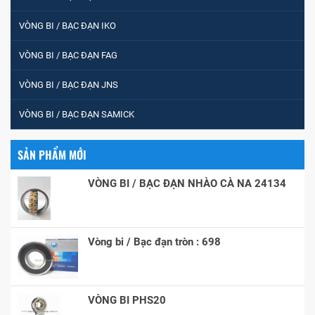
VÒNG BI / BẠC ĐẠN IKO
VÒNG BI / BẠC ĐẠN FAG
VÒNG BI / BẠC ĐẠN JNS
VÒNG BI / BẠC ĐẠN SAMICK
SẢN PHẨM MỚI
VÒNG BI / BẠC ĐẠN NHÀO CÀ NA 24134
Vòng bi / Bạc đạn tròn : 698
VÒNG BI PHS20