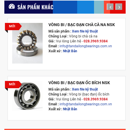
SẢN PHẨM KHÁC
prev
next
VÒNG BI / BẠC ĐẠN CHÀ CÀ NA NSK
MỚI
Mã sản phẩm :
Xem file kỹ thuật
Chủng Loại :
Vòng bi chà cà na
Giá :
Vui lòng
Liên hệ -
028.3969.9384
Email :
info@tandailongbearings.com.vn
Xuất xứ :
Nhật Bản
VÒNG BI / BẠC ĐẠN ỐC BÍCH NSK
MỚI
Mã sản phẩm :
Xem file kỹ thuật
Chủng Loại :
Vòng bi (bạc đạn) ốc bích
Giá :
Vui lòng
Liên hệ -
028.3969.9384
Email :
info@tandailongbearings.com.vn
Xuất xứ :
Nhật Bản