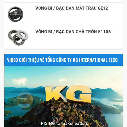
VÒNG BI / BẠC ĐẠN MẮT TRÂU GE12
VÒNG BI / BẠC ĐẠN CHÀ TRÒN 51106
VIDEO GIỚI THIỆU VỀ TỔNG CÔNG TY KG INTERNATIONAL FZCO