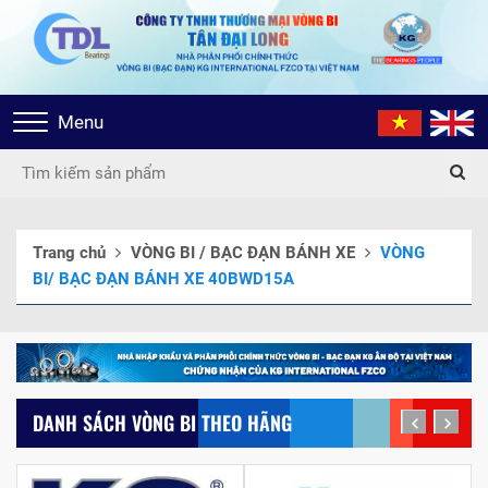
Toggle
Menu
navigation
Trang chủ
VÒNG BI / BẠC ĐẠN BÁNH XE
VÒNG
BI/ BẠC ĐẠN BÁNH XE 40BWD15A
DANH SÁCH VÒNG BI THEO HÃNG
prev
next