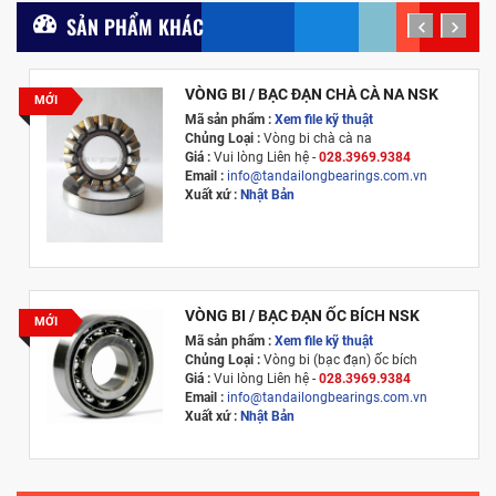
SẢN PHẨM KHÁC
prev
next
VÒNG BI / BẠC ĐẠN CHÀ CÀ NA NSK
MỚI
Mã sản phẩm :
Xem file kỹ thuật
Chủng Loại :
Vòng bi chà cà na
Giá :
Vui lòng
Liên hệ -
028.3969.9384
Email :
info@tandailongbearings.com.vn
Xuất xứ :
Nhật Bản
VÒNG BI / BẠC ĐẠN ỐC BÍCH NSK
MỚI
Mã sản phẩm :
Xem file kỹ thuật
Chủng Loại :
Vòng bi (bạc đạn) ốc bích
Giá :
Vui lòng
Liên hệ -
028.3969.9384
Email :
info@tandailongbearings.com.vn
Xuất xứ :
Nhật Bản