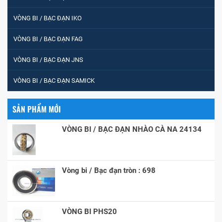
VÒNG BI / BẠC ĐẠN IKO
VÒNG BI / BẠC ĐẠN FAG
VÒNG BI / BẠC ĐẠN JNS
VÒNG BI / BẠC ĐẠN SAMICK
SẢN PHẨM MỚI
VÒNG BI / BẠC ĐẠN NHÀO CÀ NA 24134
Vòng bi / Bạc đạn tròn : 698
VÒNG BI PHS20