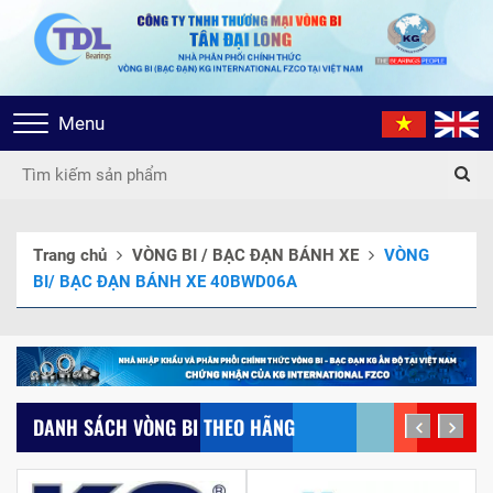
Toggle
Menu
navigation
Trang chủ
VÒNG BI / BẠC ĐẠN BÁNH XE
VÒNG
BI/ BẠC ĐẠN BÁNH XE 40BWD06A
DANH SÁCH VÒNG BI THEO HÃNG
prev
next