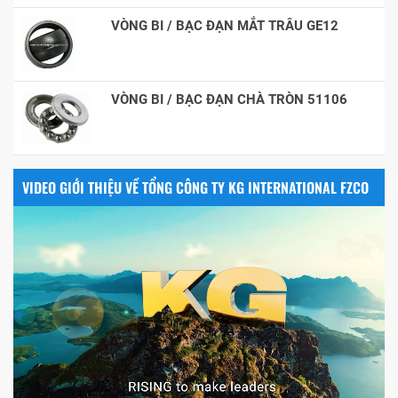
VÒNG BI / BẠC ĐẠN MẮT TRÂU GE12
VÒNG BI / BẠC ĐẠN CHÀ TRÒN 51106
VIDEO GIỚI THIỆU VỀ TỔNG CÔNG TY KG INTERNATIONAL FZCO