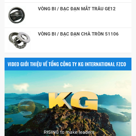
VÒNG BI / BẠC ĐẠN MẮT TRÂU GE12
VÒNG BI / BẠC ĐẠN CHÀ TRÒN 51106
VIDEO GIỚI THIỆU VỀ TỔNG CÔNG TY KG INTERNATIONAL FZCO