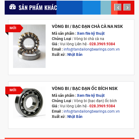
SẢN PHẨM KHÁC
prev
next
VÒNG BI / BẠC ĐẠN CHÀ CÀ NA NSK
MỚI
Mã sản phẩm :
Xem file kỹ thuật
Chủng Loại :
Vòng bi chà cà na
Giá :
Vui lòng
Liên hệ -
028.3969.9384
Email :
info@tandailongbearings.com.vn
Xuất xứ :
Nhật Bản
VÒNG BI / BẠC ĐẠN ỐC BÍCH NSK
MỚI
Mã sản phẩm :
Xem file kỹ thuật
Chủng Loại :
Vòng bi (bạc đạn) ốc bích
Giá :
Vui lòng
Liên hệ -
028.3969.9384
Email :
info@tandailongbearings.com.vn
Xuất xứ :
Nhật Bản