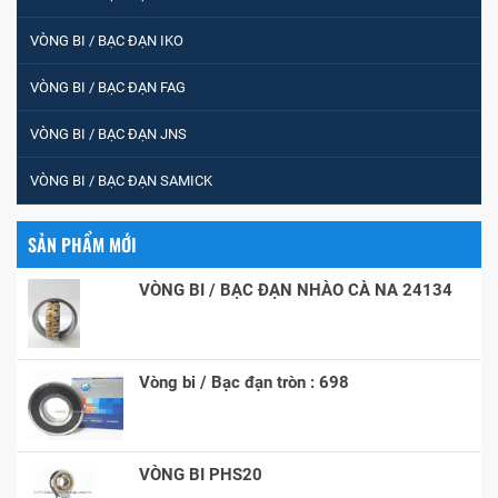
VÒNG BI / BẠC ĐẠN IKO
VÒNG BI / BẠC ĐẠN FAG
VÒNG BI / BẠC ĐẠN JNS
VÒNG BI / BẠC ĐẠN SAMICK
SẢN PHẨM MỚI
VÒNG BI / BẠC ĐẠN NHÀO CÀ NA 24134
Vòng bi / Bạc đạn tròn : 698
VÒNG BI PHS20