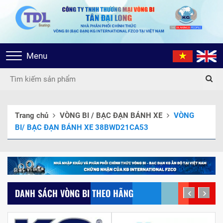
Toggle
Menu
navigation
Trang chủ
VÒNG BI / BẠC ĐẠN BÁNH XE
VÒNG
BI/ BẠC ĐẠN BÁNH XE 38BWD21CA53
DANH SÁCH VÒNG BI THEO HÃNG
prev
next