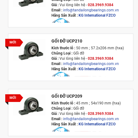
Giá :
Vui lòng l
iên hệ -
028.3969.9384
Email :
info@tandailongbearings.com.vn
Hãng Sản Xuất :
KG International FZCO
GỐI ĐỠ UCP210
MỚI
Kích thước lỗ :
50 mm ; 57.2x206 mm (hxa)
Chủng Loại :
Gối đỡ
Giá :
Vui lòng l
iên hệ -
028.3969.9384
Email :
info@tandailongbearings.com.vn
Hãng Sản Xuất :
KG International FZCO
GỐI ĐỠ UCP209
MỚI
Kích thước lỗ :
45 mm ; 54x190 mm (hxa)
Chủng Loại :
Gối đỡ
Giá :
Vui lòng l
iên hệ -
028.3969.9384
Email :
info@tandailongbearings.com.vn
Hãng Sản Xuất :
KG International FZCO