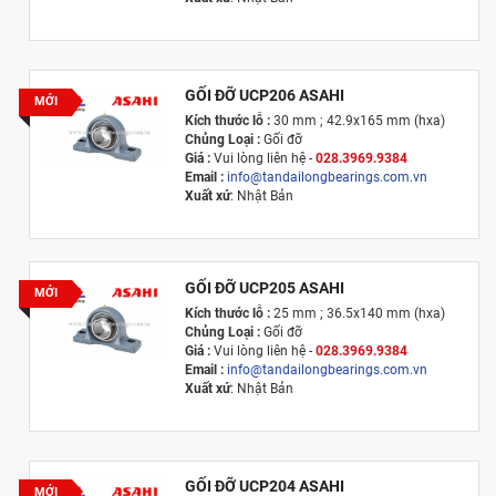
GỐI ĐỠ UCP206 ASAHI
MỚI
Kích thước lỗ :
30 mm ; 42.9x165 mm (hxa)
Chủng Loại :
Gối đỡ
Giá :
Vui lòng l
iên hệ -
028.3969.9384
Email :
info@tandailongbearings.com.vn
Xuất xứ
: Nhật Bản
GỐI ĐỠ UCP205 ASAHI
MỚI
Kích thước lỗ :
25 mm ; 36.5x140 mm (hxa)
Chủng Loại :
Gối đỡ
Giá :
Vui lòng l
iên hệ -
028.3969.9384
Email :
info@tandailongbearings.com.vn
Xuất xứ
: Nhật Bản
GỐI ĐỠ UCP204 ASAHI
MỚI