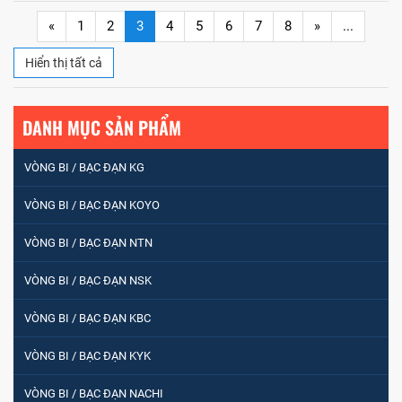
«
1
2
3
4
5
6
7
8
»
...
VÒNG BI / BẠC ĐẠN NHÀO CÀ NA 24134
Hiển thị tất cả
Vòng bi / Bạc đạn tròn : 698
DANH MỤC SẢN PHẨM
VÒNG BI / BẠC ĐẠN KG
VÒNG BI PHS20
VÒNG BI / BẠC ĐẠN KOYO
VÒNG BI / BẠC ĐẠN NTN
5200
VÒNG BI / BẠC ĐẠN NSK
VÒNG BI / BẠC ĐẠN KBC
VÒNG BI / BẠC ĐẠN CHÀ TRÒN 51105
VÒNG BI / BẠC ĐẠN KYK
VÒNG BI / BẠC ĐẠN NACHI