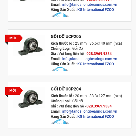
Email :
info@tandailongbearings.com.vn
Hãng Sản Xuất :
KG International FZCO
GỐI ĐỠ UCP205
MỚI
Kích thước lỗ :
25 mm ; 36.5x140 mm (hxa)
Chủng Loại :
Gối đỡ
Giá :
Vui lòng l
iên hệ -
028.3969.9384
Email :
info@tandailongbearings.com.vn
Hãng Sản Xuất :
KG International FZCO
GỐI ĐỠ UCP204
MỚI
Kích thước lỗ :
20 mm ; 33.3x127 mm (hxa)
Chủng Loại :
Gối đỡ
Giá :
Vui lòng l
iên hệ -
028.3969.9384
Email :
info@tandailongbearings.com.vn
Hãng Sản Xuất :
KG International FZCO