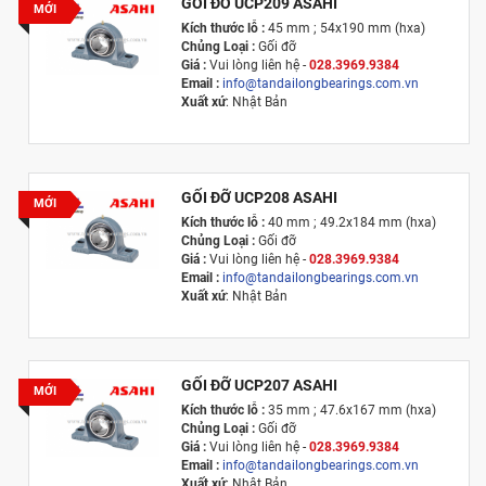
GỐI ĐỠ UCP209 ASAHI
MỚI
Kích thước lỗ :
45 mm ; 54x190 mm (hxa)
Chủng Loại :
Gối đỡ
Giá :
Vui lòng l
iên hệ -
028.3969.9384
Email :
info@tandailongbearings.com.vn
Xuất xứ
: Nhật Bản
GỐI ĐỠ UCP208 ASAHI
MỚI
Kích thước lỗ :
40 mm ; 49.2x184 mm (hxa)
Chủng Loại :
Gối đỡ
Giá :
Vui lòng l
iên hệ -
028.3969.9384
Email :
info@tandailongbearings.com.vn
Xuất xứ
: Nhật Bản
GỐI ĐỠ UCP207 ASAHI
MỚI
Kích thước lỗ :
35 mm ; 47.6x167 mm (hxa)
Chủng Loại :
Gối đỡ
Giá :
Vui lòng l
iên hệ -
028.3969.9384
Email :
info@tandailongbearings.com.vn
Xuất xứ
: Nhật Bản