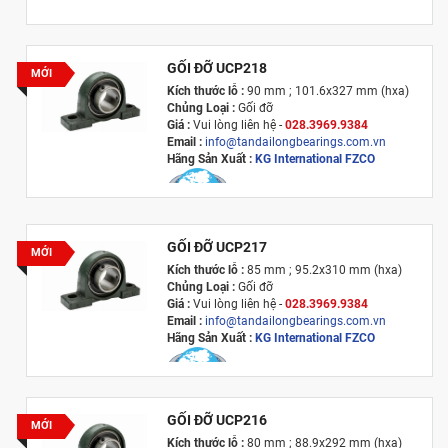
GỐI ĐỠ UCP218
MỚI
Kích thước lỗ :
90 mm ; 101.6x327 mm (hxa)
Chủng Loại :
Gối đỡ
Giá :
Vui lòng l
iên hệ -
028.3969.9384
Email :
info@tandailongbearings.com.vn
Hãng Sản Xuất :
KG International FZCO
GỐI ĐỠ UCP217
MỚI
Kích thước lỗ :
85 mm ; 95.2x310 mm (hxa)
Chủng Loại :
Gối đỡ
Giá :
Vui lòng l
iên hệ -
028.3969.9384
Email :
info@tandailongbearings.com.vn
Hãng Sản Xuất :
KG International FZCO
GỐI ĐỠ UCP216
MỚI
Kích thước lỗ :
80 mm ; 88.9x292 mm (hxa)