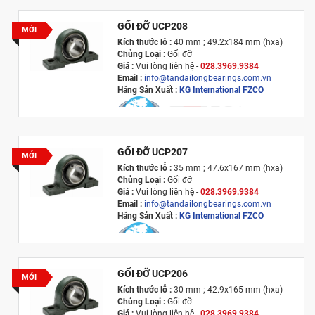
GỐI ĐỠ UCP208
MỚI
Kích thước lỗ :
40 mm ; 49.2x184 mm (hxa)
Chủng Loại :
Gối đỡ
Giá :
Vui lòng l
iên hệ -
028.3969.9384
Email :
info@tandailongbearings.com.vn
Hãng Sản Xuất :
KG International FZCO
GỐI ĐỠ UCP207
MỚI
Kích thước lỗ :
35 mm ; 47.6x167 mm (hxa)
Chủng Loại :
Gối đỡ
Giá :
Vui lòng l
iên hệ -
028.3969.9384
Email :
info@tandailongbearings.com.vn
Hãng Sản Xuất :
KG International FZCO
GỐI ĐỠ UCP206
MỚI
Kích thước lỗ :
30 mm ; 42.9x165 mm (hxa)
Chủng Loại :
Gối đỡ
Giá :
Vui lòng l
iên hệ -
028.3969.9384