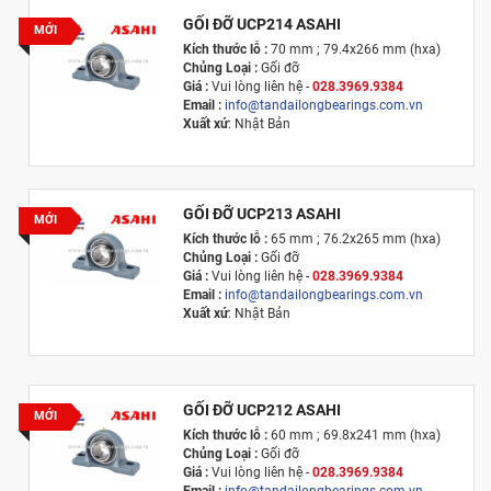
GỐI ĐỠ UCP214 ASAHI
MỚI
Kích thước lỗ :
70 mm ; 79.4x266 mm (hxa)
Chủng Loại :
Gối đỡ
Giá :
Vui lòng l
iên hệ -
028.3969.9384
Email :
info@tandailongbearings.com.vn
Xuất xứ
: Nhật Bản
GỐI ĐỠ UCP213 ASAHI
MỚI
Kích thước lỗ :
65 mm ; 76.2x265 mm (hxa)
Chủng Loại :
Gối đỡ
Giá :
Vui lòng l
iên hệ -
028.3969.9384
Email :
info@tandailongbearings.com.vn
Xuất xứ
: Nhật Bản
GỐI ĐỠ UCP212 ASAHI
MỚI
Kích thước lỗ :
60 mm ; 69.8x241 mm (hxa)
Chủng Loại :
Gối đỡ
Giá :
Vui lòng l
iên hệ -
028.3969.9384