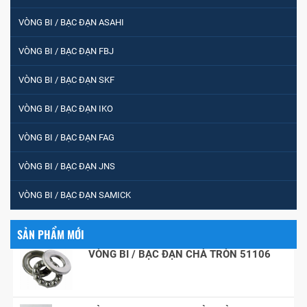
VÒNG BI / BẠC ĐẠN CỐT BƠM NƯỚC
VÒNG BI / BẠC ĐẠN ASAHI
12x12x26
VÒNG BI / BẠC ĐẠN FBJ
MĂNG XÔNG H2306
VÒNG BI / BẠC ĐẠN SKF
VÒNG BI / BẠC ĐẠN IKO
Vòng Bi / Bạc Đạn Ốc Bích 7215 B
VÒNG BI / BẠC ĐẠN FAG
VÒNG BI / BẠC ĐẠN JNS
VÒNG BI / BẠC ĐẠN MẮT TRÂU GE12
VÒNG BI / BẠC ĐẠN SAMICK
SẢN PHẨM MỚI
VÒNG BI / BẠC ĐẠN CHÀ TRÒN 51106
VÒNG BI / BẠC ĐẠN NHÀO CÀ NA 24134