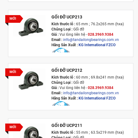
GỐI ĐỠ UCP213
MỚI
Kích thước lỗ :
65 mm ; 76.2x265 mm (hxa)
Chủng Loại :
Gối đỡ
Giá :
Vui lòng l
iên hệ -
028.3969.9384
Email :
info@tandailongbearings.com.vn
Hãng Sản Xuất :
KG International FZCO
GỐI ĐỠ UCP212
MỚI
Kích thước lỗ :
60 mm ; 69.8x241 mm (hxa)
Chủng Loại :
Gối đỡ
Giá :
Vui lòng l
iên hệ -
028.3969.9384
Email :
info@tandailongbearings.com.vn
Hãng Sản Xuất :
KG International FZCO
GỐI ĐỠ UCP211
MỚI
Kích thước lỗ :
55 mm ; 63.5x219 mm (hxa)
Chủng Loại :
Gối đỡ