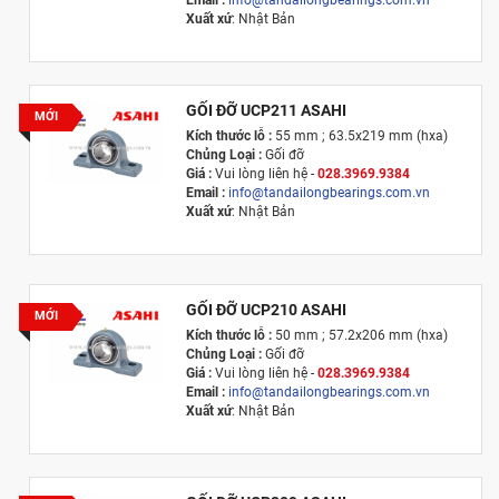
Email :
info@tandailongbearings.com.vn
Xuất xứ
: Nhật Bản
GỐI ĐỠ UCP211 ASAHI
MỚI
Kích thước lỗ :
55 mm ; 63.5x219 mm (hxa)
Chủng Loại :
Gối đỡ
Giá :
Vui lòng l
iên hệ -
028.3969.9384
Email :
info@tandailongbearings.com.vn
Xuất xứ
: Nhật Bản
GỐI ĐỠ UCP210 ASAHI
MỚI
Kích thước lỗ :
50 mm ; 57.2x206 mm (hxa)
Chủng Loại :
Gối đỡ
Giá :
Vui lòng l
iên hệ -
028.3969.9384
Email :
info@tandailongbearings.com.vn
Xuất xứ
: Nhật Bản