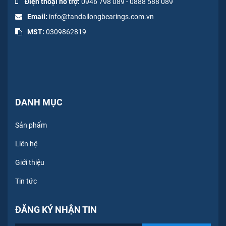
Điện thoại hỗ trợ:
0946 798 089
-
0
888 588 089
Email:
info@tandailongbearings.com.vn
MST:
0309862819
DANH MỤC
Sản phẩm
Liên hệ
Giới thiệu
Tin tức
ĐĂNG KÝ NHẬN TIN