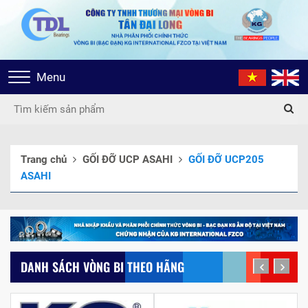
Toggle
Menu
navigation
Trang chủ
GỐI ĐỠ UCP ASAHI
GỐI ĐỠ UCP205
ASAHI
DANH SÁCH VÒNG BI THEO HÃNG
prev
next