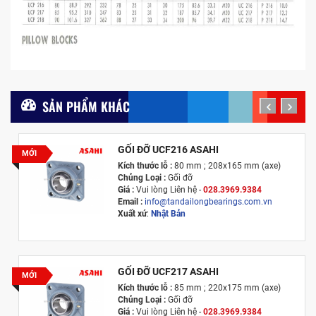
SẢN PHẨM KHÁC
prev
next
GỐI ĐỠ UCF216 ASAHI
MỚI
Kích thước lỗ :
80 mm ; 208x165 mm (axe)
Chủng Loại :
Gối đỡ
Giá :
Vui lòng
Liên hệ -
028.3969.9384
Email :
info@tandailongbearings.com.vn
Xuất xứ
:
Nhật Bản
GỐI ĐỠ UCF217 ASAHI
MỚI
Kích thước lỗ :
85 mm ; 220x175 mm (axe)
Chủng Loại :
Gối đỡ
Giá :
Vui lòng
Liên hệ -
028.3969.9384