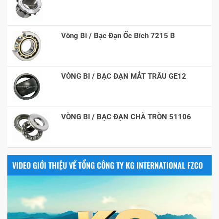
Vòng Bi / Bạc Đạn Ốc Bích 7215 B
VÒNG BI / BẠC ĐẠN MẮT TRÂU GE12
VÒNG BI / BẠC ĐẠN CHÀ TRÒN 51106
VIDEO GIỚI THIỆU VỀ TỔNG CÔNG TY KG INTERNATIONAL FZCO