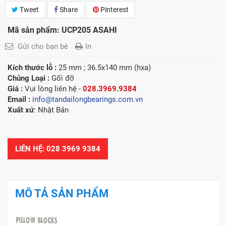
Tweet
Share
Pinterest
Mã sản phẩm: UCP205 ASAHI
Gửi cho bạn bè
In
Kích thước lỗ :
25 mm ; 36.5x140 mm (hxa)
Chủng Loại :
Gối đỡ
Giá :
Vui lòng l
iên hệ -
028.3969.9384
Email :
info@tandailongbearings.com.vn
Xuất xứ
: Nhật Bản
LIÊN HỆ: 028 3969 9384
MÔ TẢ SẢN PHẨM