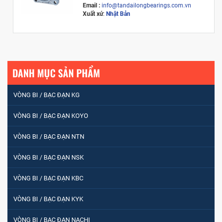
Email :
info@tandailongbearings.com.vn
Xuất xứ
:
Nhật Bản
DANH MỤC SẢN PHẨM
VÒNG BI / BẠC ĐẠN KG
VÒNG BI / BẠC ĐẠN KOYO
VÒNG BI / BẠC ĐẠN NTN
VÒNG BI / BẠC ĐẠN NSK
VÒNG BI / BẠC ĐẠN KBC
VÒNG BI / BẠC ĐẠN KYK
VÒNG BI / BẠC ĐẠN NACHI