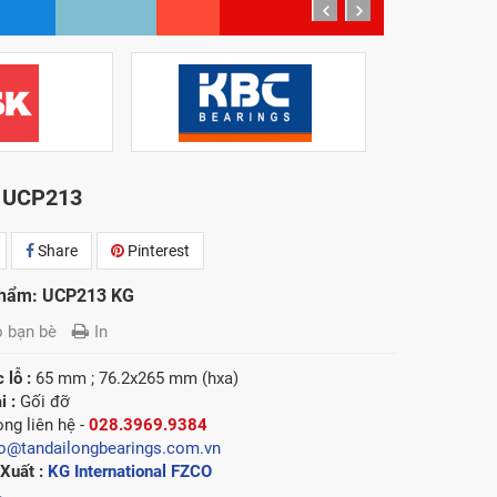
prev
next
 UCP213
Share
Pinterest
phẩm: UCP213 KG
o bạn bè
In
 lỗ :
65 mm ; 76.2x265 mm (hxa)
i :
Gối đỡ
òng l
iên hệ -
028.3969.9384
fo@tandailongbearings.com.vn
Xuất :
KG International FZCO