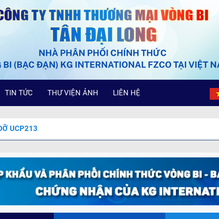
TIN TỨC
THƯ VIỆN ẢNH
LIÊN HỆ
 ĐỠ UCP213