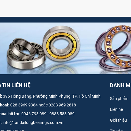
TIN LIÊN HỆ
DANH M
ỉ:
396 Hồng Bàng, Phường Minh Phụng, TP. Hồ Chí Minh
Sản phẩm
thoại:
028 3969 9384 hoặc 0283 969 2818
Liên hệ
hoại hỗ trợ:
0946 798 089
-
0
888 588 089
Giới thiệu
l:
info@tandailongbearings.com.vn
Tin tức