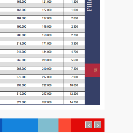
prev
next