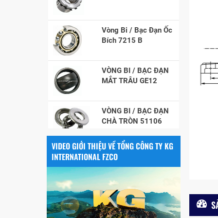
Vòng Bi / Bạc Đạn Ốc
Bích 7215 B
VÒNG BI / BẠC ĐẠN
MẮT TRÂU GE12
VÒNG BI / BẠC ĐẠN
CHÀ TRÒN 51106
VÒNG BI / BẠC ĐẠN
VIDEO GIỚI THIỆU VỀ TỔNG CÔNG TY KG
NHÀO CÀ NA 24134
INTERNATIONAL FZCO
Vòng bi / Bạc đạn
tròn : 698
S