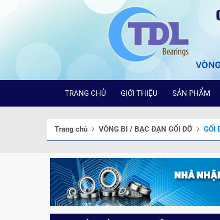
TRANG CHỦ
GIỚI THIỆU
SẢN PHẨM
Trang chủ
VÒNG BI / BẠC ĐẠN GỐI ĐỠ
GỐI