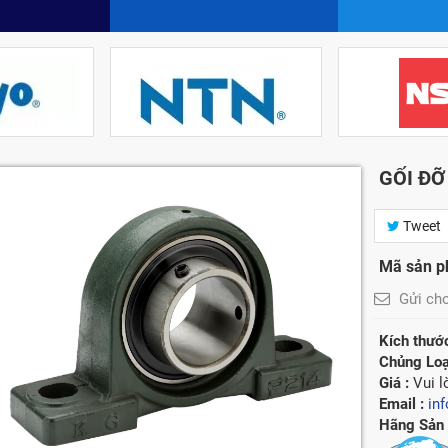
GỐI ĐỠ
Tweet
Mã sản 
Gửi ch
Kích thước
Chủng Loạ
Giá :
Vui l
Email :
in
Hãng Sản 