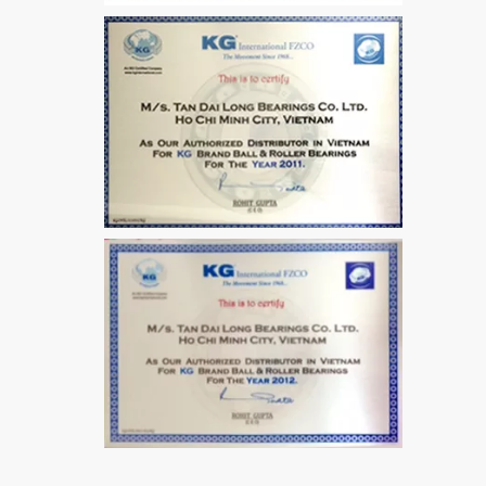
VÒNG BI / BẠC ĐẠN
MẮT TRÂU GE12
VÒNG BI / BẠC ĐẠN
CHÀ TRÒN 51106