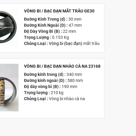
VÒNG BI / BẠC ĐẠN MẮT TRÂU GE30
MỚI
Đường Kính Trong (d) :
30 mm
Đường Kính Ngoài (D) :
47 mm
Độ Dày Vòng Bi (B) :
22 mm
Trọng Lượng :
0.153 Kg
Chủng Loại :
Vòng bi
(
bạc đạn
)
mắt trâu
Giá :
Vui lòng
Liên hệ -
028.3969.9384
Email :
info@tandailongbearings.com.vn
Hãng Sản Xuất :
KG International FZCO
VÒNG BI / BẠC ĐẠN NHÀO CÀ NA 23168
Đường kính trong (d) :
340 mm
MỚI
Đường kính ngoài (D) :
580 mm
Độ dày vòng bi (B) :
190 mm
Trọng lượng :
210 kg
Chủng Loại :
Vòng bi nhào cà na
Giá :
Vui lòng
Liên hệ -
028.3969.9384
Email :
info@tandailongbearings.com.vn
Hãng Sản Xuất :
KG International FZCO