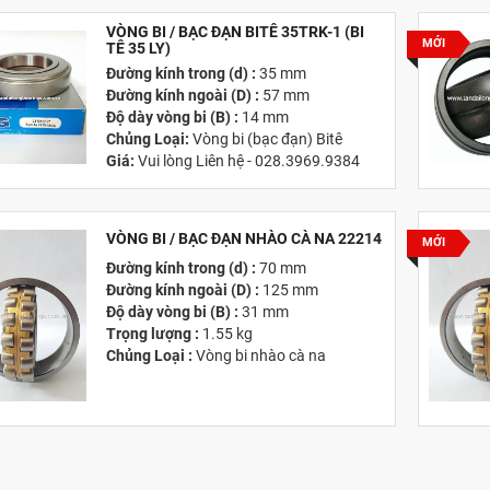
VÒNG BI / BẠC ĐẠN BITÊ 35TRK-1 (BI
MỚI
TÊ 35 LY)
Đường kính trong (d) :
35 mm
Đường kính ngoài (D) :
57 mm
Độ dày vòng bi (B) :
14 mm
Chủng Loại:
Vòng bi (bạc đạn) Bitê
Giá:
Vui lòng Liên hệ - 028.3969.9384
Email:
info@tandailongbearings.com.vn
Hãng Sản Xuất :
KG International FZCO
VÒNG BI / BẠC ĐẠN NHÀO CÀ NA 22214
MỚI
Đường kính trong (d) :
70 mm
Đường kính ngoài (D) :
125 mm
Độ dày vòng bi (B) :
31 mm
Trọng lượng :
1.55 kg
Chủng Loại :
Vòng bi nhào cà na
Giá :
Vui lòng
Liên hệ -
028.3969.9384
Email :
info@tandailongbearings.com.vn
Hãng Sản Xuất :
KG International FZCO