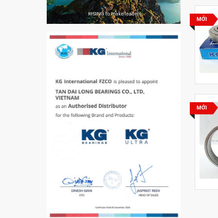
VÒNG BI PHS20
MỚI
5200
VÒNG BI / BẠC ĐẠN
CHÀ TRÒN 51105
MỚI
VÒNG BI / BẠC ĐẠN
CỐT BƠM NƯỚC
12x12x26
MĂNG XÔNG H2306
Vòng Bi / Bạc Đạn Ốc
Bích 7215 B