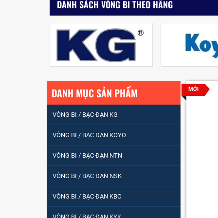
DANH SÁCH VÒNG BI THEO HÃNG
DANH MỤC SẢN PHẨM
MỚI
VÒNG BI / BẠC ĐẠN KG
VÒNG BI / BẠC ĐẠN KOYO
VÒNG BI / BẠC ĐẠN NTN
VÒNG BI / BẠC ĐẠN
VÒNG BI / BẠC ĐẠN NSK
NHÀO CÀ NA 24134
VÒNG BI / BẠC ĐẠN KBC
Vòng bi / Bạc đạn
VÒNG BI / BẠC ĐẠN KYK