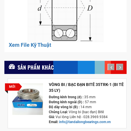
Xem File Kỹ Thuật
SẢN PHẨM KHÁC
prev
next
VÒNG BI / BẠC ĐẠN BITÊ 35TRK-1 (BI TÊ
MỚI
35 LY)
Đường kính trong (d) :
35 mm
Đường kính ngoài (D) :
57 mm
Độ dày vòng bi (B) :
14 mm
Chủng Loại:
Vòng bi (bạc đạn) Bitê
Giá:
Vui lòng Liên hệ - 028.3969.9384
Email:
info@tandailongbearings.com.vn
Hãng Sản Xuất :
KG International FZCO