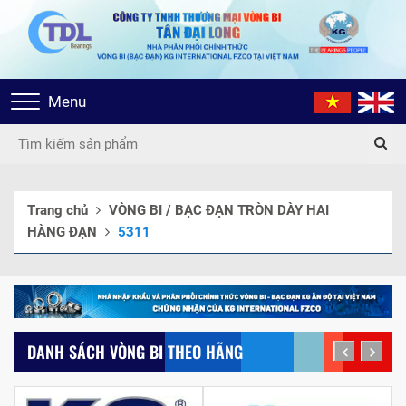
Toggle
Menu
navigation
Trang chủ
VÒNG BI / BẠC ĐẠN TRÒN DÀY HAI
HÀNG ĐẠN
5311
DANH SÁCH VÒNG BI THEO HÃNG
prev
next