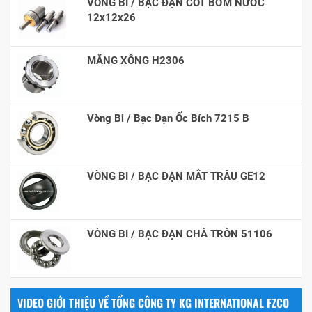
VÒNG BI / BẠC ĐẠN CỐT BƠM NƯỚC
12x12x26
MĂNG XÔNG H2306
Vòng Bi / Bạc Đạn Ốc Bích 7215 B
VÒNG BI / BẠC ĐẠN MẮT TRÂU GE12
VÒNG BI / BẠC ĐẠN CHÀ TRÒN 51106
VIDEO GIỚI THIỆU VỀ TỔNG CÔNG TY KG INTERNATIONAL FZCO