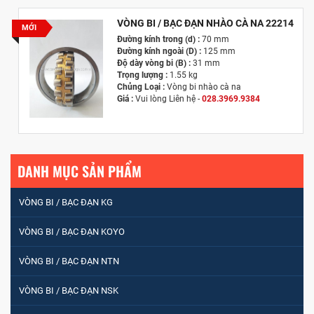
VÒNG BI / BẠC ĐẠN NHÀO CÀ NA 22214
MỚI
Đường kính trong (d) :
70 mm
Đường kính ngoài (D) :
125 mm
Độ dày vòng bi (B) :
31 mm
Trọng lượng :
1.55 kg
Chủng Loại :
Vòng bi nhào cà na
Giá :
Vui lòng
Liên hệ -
028.3969.9384
Email :
info@tandailongbearings.com.vn
Hãng Sản Xuất :
KG International FZCO
DANH MỤC SẢN PHẨM
VÒNG BI / BẠC ĐẠN KG
VÒNG BI / BẠC ĐẠN KOYO
VÒNG BI / BẠC ĐẠN NTN
VÒNG BI / BẠC ĐẠN NSK