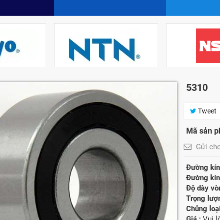
5310
Tweet
Mã sản p
Gửi ch
Đường kính
Đường kính
Độ dày vòn
Trọng lượ
Chủng loại
Giá :
Vui l