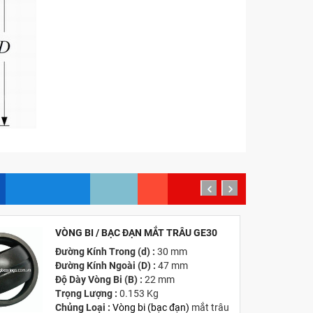
prev
next
VÒNG BI / BẠC ĐẠN MẮT TRÂU GE30
MỚI
Đường Kính Trong (d) :
30 mm
Đường Kính Ngoài (D) :
47 mm
Độ Dày Vòng Bi (B) :
22 mm
Trọng Lượng :
0.153 Kg
Chủng Loại :
Vòng bi
(
bạc đạn
)
mắt trâu