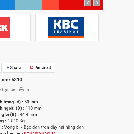
prev
next
Share
Pinterest
hẩm: 5310
o bạn bè
In
 trong (d) :
50 mm
 ngoài (D) :
110 mm
g bi (B) :
44.4 mm
ng :
1.810 Kg
 :
Vòng bi / Bạc đạn tròn dày hai hàng đạn
òng liên hệ -
028.3969.9384