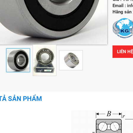
Email :
in
Hãng sản 
LIÊN H
TẢ SẢN PHẨM