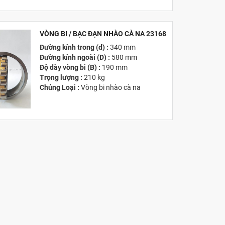
Giá :
Vui lòng
Liên hệ -
028.3969.9384
Email :
info@tandailongbearings.com.vn
Hãng Sản Xuất :
KG International FZCO
VÒNG BI / BẠC ĐẠN NHÀO CÀ NA 23168
Đường kính trong (d) :
340 mm
MỚI
Đường kính ngoài (D) :
580 mm
Độ dày vòng bi (B) :
190 mm
Trọng lượng :
210 kg
Chủng Loại :
Vòng bi nhào cà na
Giá :
Vui lòng
Liên hệ -
028.3969.9384
Email :
info@tandailongbearings.com.vn
Hãng Sản Xuất :
KG International FZCO