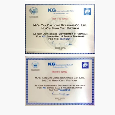
VÒNG BI / BẠC ĐẠN
CHÀ TRÒN 51106