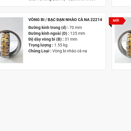
Email:
info@tandailongbearings.com.vn
Hãng Sản Xuất :
KG International FZCO
VÒNG BI / BẠC ĐẠN NHÀO CÀ NA 22214
MỚI
Đường kính trong (d) :
70 mm
Đường kính ngoài (D) :
125 mm
Độ dày vòng bi (B) :
31 mm
Trọng lượng :
1.55 kg
Chủng Loại :
Vòng bi nhào cà na
Giá :
Vui lòng
Liên hệ -
028.3969.9384
Email :
info@tandailongbearings.com.vn
Hãng Sản Xuất :
KG International FZCO