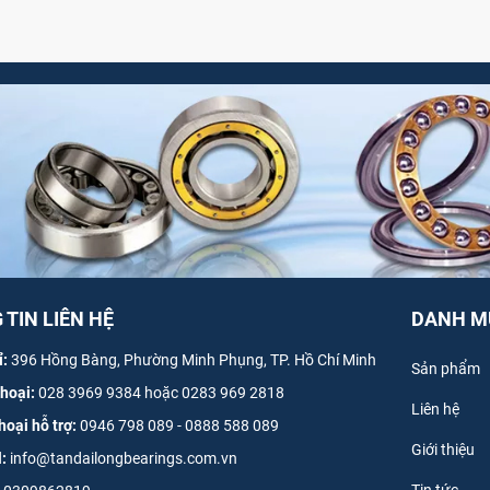
TIN LIÊN HỆ
DANH M
ỉ:
396 Hồng Bàng, Phường Minh Phụng, TP. Hồ Chí Minh
Sản phẩm
thoại:
028 3969 9384 hoặc 0283 969 2818
Liên hệ
hoại hỗ trợ:
0946 798 089
-
0
888 588 089
Giới thiệu
l:
info@tandailongbearings.com.vn
Tin tức