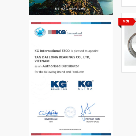
5200
MỚI
VÒNG BI / BẠC ĐẠN
CHÀ TRÒN 51105
VÒNG BI / BẠC ĐẠN
CỐT BƠM NƯỚC
12x12x26
MĂNG XÔNG H2306
Vòng Bi / Bạc Đạn Ốc
Bích 7215 B
VÒNG BI / BẠC ĐẠN
MẮT TRÂU GE12