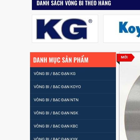
DANH SÁCH VÒNG BI THEO HÃNG
DANH MỤC SẢN PHẨM
MỚI
VÒNG BI / BẠC ĐẠN KG
VÒNG BI / BẠC ĐẠN
VÒNG BI / BẠC ĐẠN KOYO
NHÀO CÀ NA 24134
VÒNG BI / BẠC ĐẠN NTN
Vòng bi / Bạc đạn
VÒNG BI / BẠC ĐẠN NSK
tròn : 698
VÒNG BI / BẠC ĐẠN KBC
VÒNG BI PHS20
VÒNG BI / BẠC ĐẠN KYK