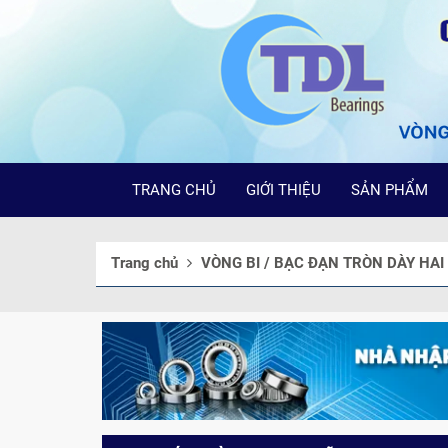
TRANG CHỦ
GIỚI THIỆU
SẢN PHẨM
Trang chủ
VÒNG BI / BẠC ĐẠN TRÒN DÀY HA