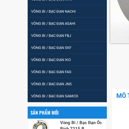
VÒNG BI / BẠC ĐẠN NACHI
5200
VÒNG BI / BẠC ĐẠN ASAHI
VÒNG BI / BẠC ĐẠN FBJ
VÒNG BI / BẠC ĐẠN
VÒNG BI / BẠC ĐẠN SKF
CHÀ TRÒN 51105
VÒNG BI / BẠC ĐẠN IKO
VÒNG BI / BẠC ĐẠN
VÒNG BI / BẠC ĐẠN FAG
CỐT BƠM NƯỚC
12x12x26
VÒNG BI / BẠC ĐẠN JNS
MĂNG XÔNG H2306
MÔ 
VÒNG BI / BẠC ĐẠN SAMICK
SẢN PHẨM MỚI
Vòng Bi / Bạc Đạn Ốc
Bích 7215 B