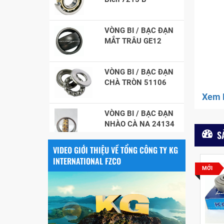
VÒNG BI / BẠC ĐẠN
MẮT TRÂU GE12
VÒNG BI / BẠC ĐẠN
CHÀ TRÒN 51106
Xem F
VÒNG BI / BẠC ĐẠN
NHÀO CÀ NA 24134
S
Vòng bi / Bạc đạn
VIDEO GIỚI THIỆU VỀ TỔNG CÔNG TY KG
tròn : 698
INTERNATIONAL FZCO
MỚI
VÒNG BI PHS20