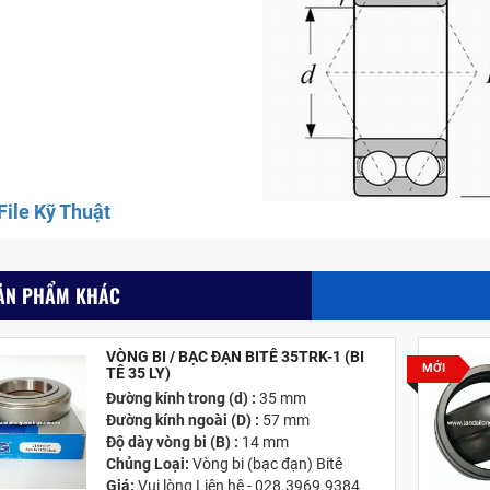
ile Kỹ Thuật
ẢN PHẨM KHÁC
VÒNG BI / BẠC ĐẠN BITÊ 35TRK-1 (BI
MỚI
TÊ 35 LY)
Đường kính trong (d) :
35 mm
Đường kính ngoài (D) :
57 mm
Độ dày vòng bi (B) :
14 mm
Chủng Loại:
Vòng bi (bạc đạn) Bitê
Giá:
Vui lòng Liên hệ - 028.3969.9384